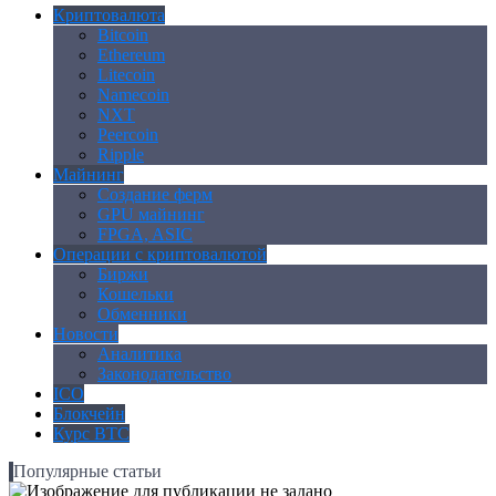
Криптовалюта
Bitcoin
Ethereum
Litecoin
Namecoin
NXT
Peercoin
Ripple
Майнинг
Создание ферм
GPU майнинг
FPGA, ASIC
Операции с криптовалютой
Биржи
Кошельки
Обменники
Новости
Аналитика
Законодательство
ICO
Блокчейн
Курс BTC
Популярные статьи