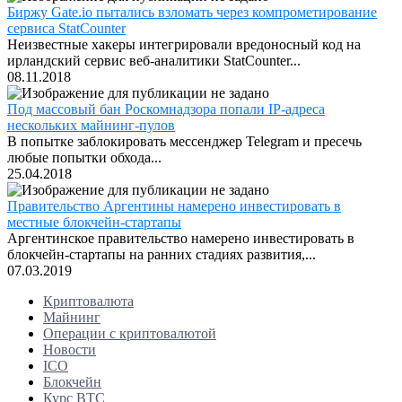
Биржу Gate.io пытались взломать через компрометирование
сервиса StatCounter
Неизвестные хакеры интегрировали вредоносный код на
ирландский сервис веб-аналитики StatCounter...
08.11.2018
Под массовый бан Роскомнадзора попали IP-адреса
нескольких майнинг-пулов
В попытке заблокировать мессенджер Telegram и пресечь
любые попытки обхода...
25.04.2018
Правительство Аргентины намерено инвестировать в
местные блокчейн-стартапы
Аргентинское правительство намерено инвестировать в
блокчейн-стартапы на ранних стадиях развития,...
07.03.2019
Криптовалюта
Майнинг
Операции с криптовалютой
Новости
ICO
Блокчейн
Курс BTC