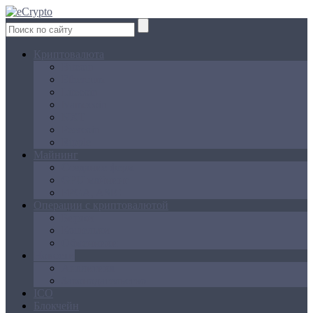
Криптовалюта
Bitcoin
Ethereum
Litecoin
Namecoin
NXT
Peercoin
Ripple
Майнинг
Создание ферм
GPU майнинг
FPGA, ASIC
Операции с криптовалютой
Биржи
Кошельки
Обменники
Новости
Аналитика
Законодательство
ICO
Блокчейн