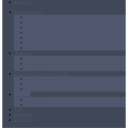
Курс BTC
Криптовалюта
Bitcoin
Ethereum
Litecoin
Namecoin
NXT
Peercoin
Ripple
Майнинг
Создание ферм
GPU майнинг
FPGA, ASIC
Операции с криптовалютой
Биржи
Кошельки
Обменники
Новости
Аналитика
Законодательство
ICO
Блокчейн
Курс BTC