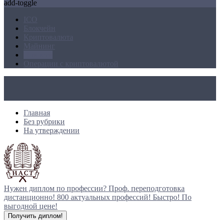
add-toggle
ICO
Блокчейн
Криптовалюта
Майнинг
Новости
Операции с криптовалютой
Главная
Без рубрики
На утверждении
Нужен диплом по профессии?
Проф. переподготовка
дистанционно!
800 актуальных профессий!
Быстро! По
выгодной цене!
Получить диплом!