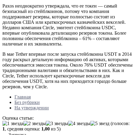
Paxos неоднократно утверждала, что ее токен — самый
безопасный из стейблкоинов, потому что компания
поддерживает резервы, которые полностью состоят из
долларов США или краткосрочных казначейских векселей.
Недавно компания Circle, эмитент стейблкоина USDC,
впервые опубликовала детализацию резервов токена. Более
половины обеспечения стейблкоина – 61% – составляют
наличные и их эквиваленты.
В мае Tether впервые после запуска стейблкоина USDT в 2014
году раскрыл детальную информацию об активах, которыми
обеспечивается эмиссия токена. Около 76% USDT обеспечены
традиционными валютами и обязательствами в них. Как и
Circle, Tether использует краткосрочные векселя для
обеспечения USDT, хотя на них приходится гораздо больше
резервов, чем у Circle.
Главная
Без рубрики
На утверждении
Оценка статьи:
(голосов:
1
, средняя оценка:
1,00
из 5)
Загрузка...