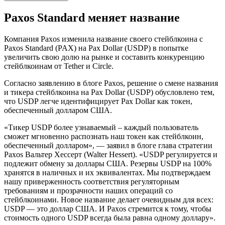
Paxos Standard меняет название
Компания Paxos изменила название своего стейблкоина с
Paxos Standard (PAX) на Pax Dollar (USDP) в попытке
увеличить свою долю на рынке и составить конкуренцию
стейблкоинам от Tether и Circle.
Согласно заявлению в блоге Paxos, решение о смене названия
и тикера стейблкоина на Pax Dollar (USDP) обусловлено тем,
что USDP легче идентифицирует Pax Dollar как токен,
обеспеченный долларом США.
«Тикер USDP более узнаваемый – каждый пользователь
сможет мгновенно распознать наш токен как стейблкоин,
обеспеченный долларом», — заявил в блоге глава стратегии
Paxos Вальтер Хессерт (Walter Hessert). «USDP регулируется и
подлежит обмену за доллары США. Резервы USDP на 100%
хранятся в наличных и их эквивалентах. Мы подтверждаем
нашу приверженность соответствия регуляторным
требованиям и прозрачности наших операций со
стейблкоинами. Новое название делает очевидным для всех:
USDP — это доллар США. И Paxos стремится к тому, чтобы
стоимость одного USDP всегда была равна одному доллару».