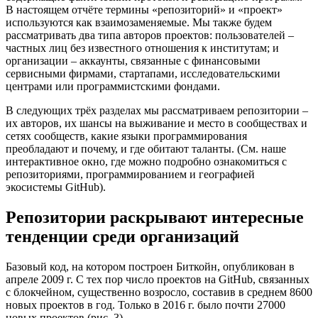
В настоящем отчёте термины «репозиторий» и «проект»
используются как взаимозаменяемые. Мы также будем
рассматривать два типа авторов проектов: пользователей –
частных лиц без известного отношения к институтам; и
организации – аккаунты, связанные с финансовыми
сервисными фирмами, стартапами, исследовательскими
центрами или программистскими фондами.
В следующих трёх разделах мы рассматриваем репозитории –
их авторов, их шансы на выживание и место в сообществах и
сетях сообществ, какие языки программирования
преобладают и почему, и где обитают таланты. (См. наше
интерактивное окно, где можно подробно ознакомиться с
репозиториями, программированием и географией
экосистемы GitHub).
Репозитории раскрывают интересные
тенденции среди организаций
Базовый код, на котором построен Биткойн, опубликован в
апреле 2009 г. С тех пор число проектов на GitHub, связанных
с блокчейном, существенно возросло, составив в среднем 8600
новых проектов в год. Только в 2016 г. было почти 27000
новых проектов (рис. 3).