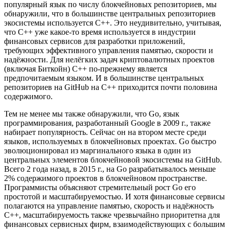
популярный язык по числу блокчейновых репозиториев, мы
обнаружили, что в большинстве центральных репозиториев
экосистемы используется C++. Это неудивительно, учитывая,
что C++ уже какое-то время используется в индустрии
финансовых сервисов для разработки приложений,
требующих эффективного управления памятью, скорости и
надёжности. Для нелёгких задач криптовалютных проектов
(включая Биткойн) C++ по-прежнему является
предпочитаемым языком. И в большинстве центральных
репозиториев на GitHub на C++ приходится почти половина
содержимого.
Тем не менее мы также обнаружили, что Go, язык
программирования, разработанный Google в 2009 г., также
набирает популярность. Сейчас он на втором месте среди
языков, используемых в блокчейновых проектах. Go быстро
эволюционировал из маргинального языка в один из
центральных элементов блокчейновой экосистемы на GitHub.
Всего 2 года назад, в 2015 г., на Go разрабатывалось меньше
2% содержимого проектов в блокчейновом пространстве.
Программисты объясняют стремительный рост Go его
простотой и масштабируемостью. И хотя финансовые сервисы
полагаются на управление памятью, скорость и надёжность
C++, масштабируемость также чрезвычайно приоритетна для
финансовых сервисных фирм, взаимодействующих с большим