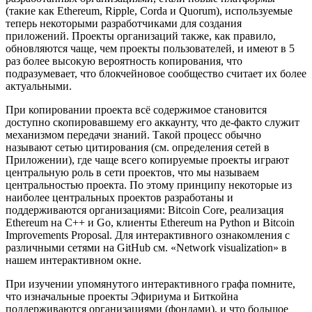
(такие как Ethereum, Ripple, Corda и Quorum), используемые
теперь некоторыми разработчиками для создания
приложений. Проекты организаций также, как правило,
обновляются чаще, чем проекты пользователей, и имеют в 5
раз более высокую вероятность копирования, что
подразумевает, что блокчейновое сообщество считает их более
актуальными.
При копировании проекта всё содержимое становится
доступно скопировавшему его аккаунту, что де-факто служит
механизмом передачи знаний. Такой процесс обычно
называют сетью цитирования (см. определения сетей в
Приложении), где чаще всего копируемые проекты играют
центральную роль в сети проектов, что мы называем
центральностью проекта. По этому принципу некоторые из
наиболее центральных проектов разработаны и
поддерживаются организациями: Bitcoin Core, реализация
Ethereum на C++ и Go, клиенты Ethereum на Python и Bitcoin
Improvements Proposal. Для интерактивного ознакомления с
различными сетями на GitHub см. «Network visualization» в
нашем интерактивном окне.
При изучении упомянутого интерактивного графа помните,
что изначальные проекты Эфириума и Биткойна
поддерживаются организациями (фондами), и что большое