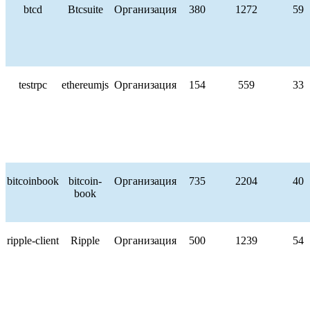
btcd
Btcsuite
Организация
380
1272
59
testrpc
ethereumjs
Организация
154
559
33
bitcoinbook
bitcoin-
Организация
735
2204
40
book
ripple-client
Ripple
Организация
500
1239
54