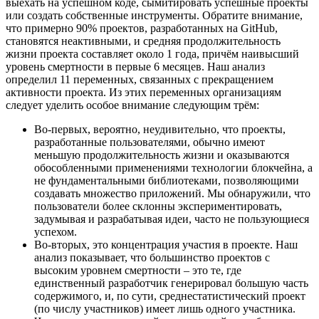
выехать на успешном коде, сымитировать успешные проекты
или создать собственные инструменты. Обратите внимание,
что примерно 90% проектов, разработанных на GitHub,
становятся неактивными, и средняя продолжительность
жизни проекта составляет около 1 года, причём наивысший
уровень смертности в первые 6 месяцев. Наш анализ
определил 11 переменных, связанных с прекращением
активности проекта. Из этих переменных организациям
следует уделить особое внимание следующим трём:
Во-первых, вероятно, неудивительно, что проекты,
разработанные пользователями, обычно имеют
меньшую продолжительность жизни и оказываются
обособленными применениями технологии блокчейна, а
не фундаментальными библиотеками, позволяющими
создавать множество приложений. Мы обнаружили, что
пользователи более склонны экспериментировать,
задумывая и разрабатывая идеи, часто не пользующиеся
успехом.
Во-вторых, это концентрация участия в проекте. Наш
анализ показывает, что большинство проектов с
высоким уровнем смертности – это те, где
единственный разработчик генерировал большую часть
содержимого, и, по сути, среднестатистический проект
(по числу участников) имеет лишь одного участника.