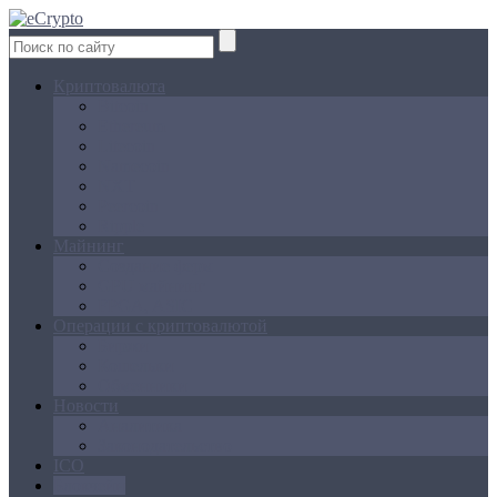
Криптовалюта
Bitcoin
Ethereum
Litecoin
Namecoin
NXT
Peercoin
Ripple
Майнинг
Создание ферм
GPU майнинг
FPGA, ASIC
Операции с криптовалютой
Биржи
Кошельки
Обменники
Новости
Аналитика
Законодательство
ICO
Блокчейн