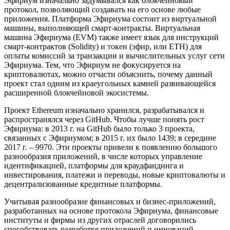
Эфириум изначально задумывался как блокчейновый
протокол, позволяющий создавать на его основе любые
приложения. Платформа Эфириума состоит из виртуальной
машины, выполняющей смарт-контракты. Виртуальная
машина Эфириума (EVM) также имеет язык для инструкций
смарт-контрактов (Solidity) и токен (эфир, или ETH) для
оплаты комиссий за транзакции и вычислительных услуг сети
Эфириума. Тем, что Эфириум не фокусируется на
криптовалютах, можно отчасти объяснить, почему данный
проект стал одним из краеугольных камней развивающейся
расширенной блокчейновой экосистемы.
Проект Ethereum изначально хранился, разрабатывался и
распространялся через GitHub. Чтобы лучше понять рост
Эфириума: в 2013 г. на GitHub было только 3 проекта,
связанных с Эфириумом; в 2015 г. их было 1439; в середине
2017 г. – 9970. Эти проекты привели к появлению большого
разнообразия приложений, в числе которых управление
идентификацией, платформы для краудфандинга и
инвестирования, платежи и переводы, новые криптовалюты и
децентрализованные кредитные платформы.
Учитывая разнообразие финансовых и бизнес-приложений,
разработанных на основе протокола Эфириума, финансовые
институты и фирмы из других отраслей договорились
способствовать разработке приложений и инноваций,