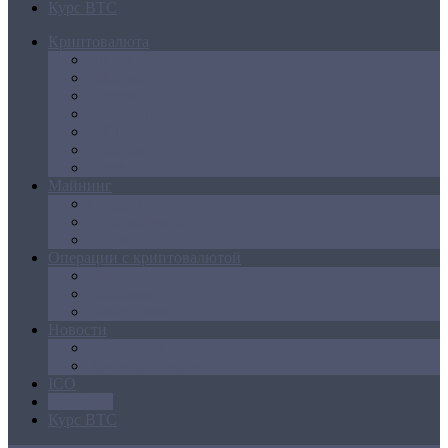
Курс BTC
Криптовалюта
Bitcoin
Ethereum
Litecoin
Namecoin
NXT
Peercoin
Ripple
Майнинг
Создание ферм
GPU майнинг
FPGA, ASIC
Операции с криптовалютой
Биржи
Кошельки
Обменники
Новости
Аналитика
Законодательство
ICO
Блокчейн
Курс BTC