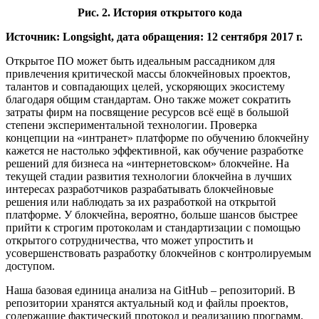
Рис. 2. История открытого кода
Источник: Longsight, дата обращения: 12 сентября 2017 г.
Открытое ПО может быть идеальным рассадником для
привлечения критической массы блокчейновых проектов,
талантов и совпадающих целей, ускоряющих экосистему
благодаря общим стандартам. Оно также может сократить
затраты фирм на посвящение ресурсов всё ещё в большой
степени экспериментальной технологии. Проверка
концепции на «интранет» платформе по обучению блокчейну
кажется не настолько эффективной, как обучение разработке
решений для бизнеса на «интернетовском» блокчейне. На
текущей стадии развития технологии блокчейна в лучших
интересах разработчиков разрабатывать блокчейновые
решения или наблюдать за их разработкой на открытой
платформе. У блокчейна, вероятно, больше шансов быстрее
прийти к строгим протоколам и стандартизации с помощью
открытого сотрудничества, что может упростить и
усовершенствовать разработку блокчейнов с контролируемым
доступом.
Наша базовая единица анализа на GitHub – репозиторий. В
репозитории хранятся актуальный код и файлы проектов,
содержащие фактический протокол и реализацию программ.