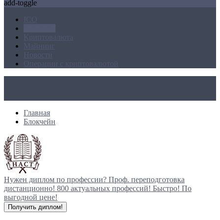
add-toggle
ICO
Блокчейн
Криптовалюта
Майнинг
Новости
Операции с криптовалютой
Главная
Блокчейн
Нужен диплом по профессии?
Проф. переподготовка
дистанционно!
800 актуальных профессий!
Быстро! По
выгодной цене!
Получить диплом!