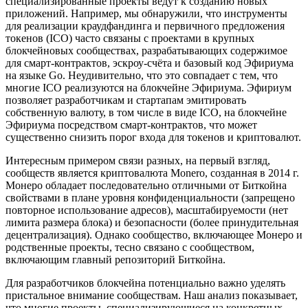
специализированные проекты ведут к созданию новых
приложений. Например, мы обнаружили, что инструменты
для реализации краудфандинга и первичного предложения
токенов (ICO) часто связаны с проектами в крупных
блокчейновых сообществах, разрабатывающих содержимое
для смарт-контрактов, эскроу-счёта и базовый код Эфириума
на языке Go. Неудивительно, что это совпадает с тем, что
многие ICO реализуются на блокчейне Эфириума. Эфириум
позволяет разработчикам и стартапам эмитировать
собственную валюту, в том числе в виде ICO, на блокчейне
Эфириума посредством смарт-контрактов, что может
существенно снизить порог входа для токенов и криптовалют.
Интересным примером связи разных, на первый взгляд,
сообществ является криптовалюта Monero, созданная в 2014 г.
Монеро обладает последовательно отличными от Биткойна
свойствами в плане уровня конфиденциальности (запрещено
повторное использование адресов), масштабируемости (нет
лимита размера блока) и безопасности (более принудительная
децентрализация). Однако сообщество, включающее Монеро и
родственные проекты, тесно связано с сообществом,
включающим главный репозиторий Биткойна.
Для разработчиков блокчейна потенциально важно уделять
пристальное внимание сообществам. Наш анализ показывает,
что многие проекты, специализирующиеся на конкретных