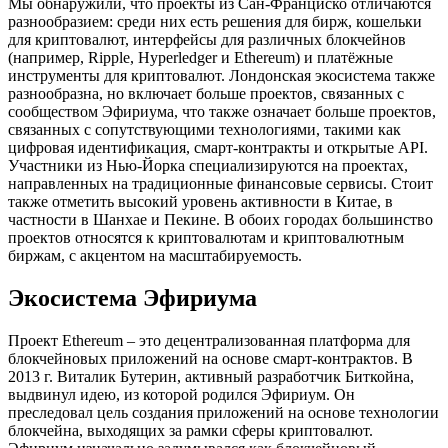
Мы обнаружили, что проекты из Сан-Франциско отличаются
разнообразием: среди них есть решения для бирж, кошельки
для криптовалют, интерфейсы для различных блокчейнов
(например, Ripple, Hyperledger и Ethereum) и платёжные
инструменты для криптовалют. Лондонская экосистема также
разнообразна, но включает больше проектов, связанных с
сообществом Эфириума, что также означает больше проектов,
связанных с сопутствующими технологиями, такими как
цифровая идентификация, смарт-контракты и открытые API.
Участники из Нью-Йорка специализируются на проектах,
направленных на традиционные финансовые сервисы. Стоит
также отметить высокий уровень активности в Китае, в
частности в Шанхае и Пекине. В обоих городах большинство
проектов относятся к криптовалютам и криптовалютным
биржам, с акцентом на масштабируемость.
Экосистема Эфириума
Проект Ethereum – это децентрализованная платформа для
блокчейновых приложений на основе смарт-контрактов. В
2013 г. Виталик Бутерин, активный разработчик Биткойна,
выдвинул идею, из которой родился Эфириум. Он
преследовал цель создания приложений на основе технологии
блокчейна, выходящих за рамки сферы криптовалют.