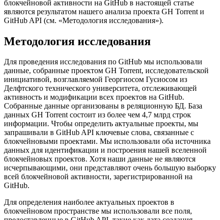
блокчейновой активности на GitHub в настоящей статье
являются результатом нашего анализа проекта GH Torrent и
GitHub API (см. «Методология исследования»).
Методология исследования
Для проведения исследования по GitHub мы использовали
данные, собранные проектом GH Torrent, исследовательской
инициативой, возглавляемой Георгиосом Гусиосом из
Делфтского технического университета, отслеживающей
активность и модификации всех проектов на GitHub.
Собранные данные организованы в реляционную БД. База
данных GH Torrent состоит из более чем 4,7 млрд строк
информации. Чтобы определить актуальные проекты, мы
запрашивали в GitHub API ключевые слова, связанные с
блокчейновыми проектами. Мы использовали оба источника
данных для идентификации и построения нашей вселенной
блокчейновых проектов. Хотя наши данные не являются
исчерпывающими, они представляют очень большую выборку
всей блокчейновой активности, зарегистрированной на
GitHub.
Для определения наиболее актуальных проектов в
блокчейновом пространстве мы использовали все поля,
предоставленные в GitHub API, такие как дата создания