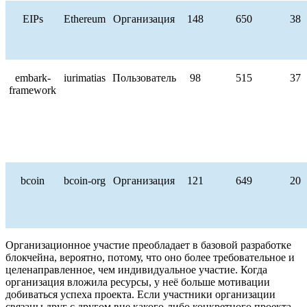
EIPs
Ethereum
Организация
148
650
38
embark-
iurimatias
Пользователь
98
515
37
framework
bcoin
bcoin-org
Организация
121
649
20
Организационное участие преобладает в базовой разработке
блокчейна, вероятно, потому, что оно более требовательное и
целенаправленное, чем индивидуальное участие. Когда
организация вложила ресурсы, у неё больше мотивации
добиваться успеха проекта. Если участники организации
связаны друг с другом вне какого-либо конкретного проекта,