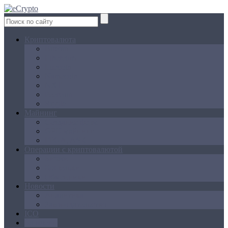
Криптовалюта
Bitcoin
Ethereum
Litecoin
Namecoin
NXT
Peercoin
Ripple
Майнинг
Создание ферм
GPU майнинг
FPGA, ASIC
Операции с криптовалютой
Биржи
Кошельки
Обменники
Новости
Аналитика
Законодательство
ICO
Блокчейн