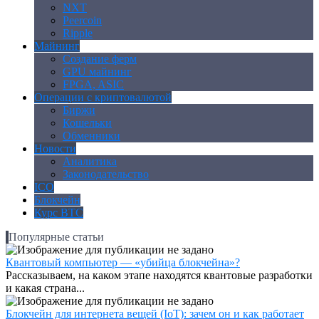
NXT
Peercoin
Ripple
Майнинг
Создание ферм
GPU майнинг
FPGA, ASIC
Операции с криптовалютой
Биржи
Кошельки
Обменники
Новости
Аналитика
Законодательство
ICO
Блокчейн
Курс BTC
Популярные статьи
Квантовый компьютер — «убийца блокчейна»?
Рассказываем, на каком этапе находятся квантовые разработки
и какая страна...
Блокчейн для интернета вещей (IoT): зачем он и как работает