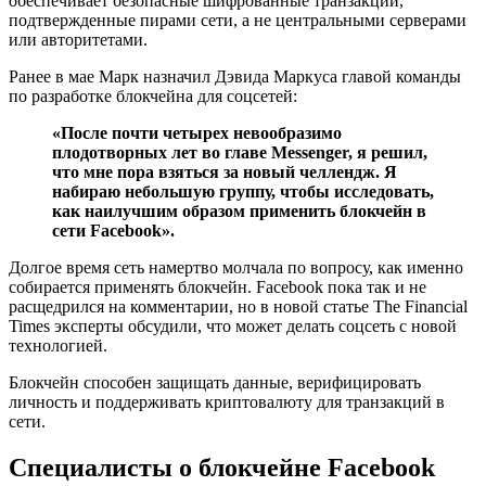
обеспечивает безопасные шифрованные транзакции,
подтвержденные пирами сети, а не центральными серверами
или авторитетами.
Ранее в мае Марк назначил Дэвида Маркуса главой команды
по разработке блокчейна для соцсетей:
«После почти четырех невообразимо
плодотворных лет во главе Messenger, я решил,
что мне пора взяться за новый челлендж. Я
набираю небольшую группу, чтобы исследовать,
как наилучшим образом применить блокчейн в
сети Facebook».
Долгое время сеть намертво молчала по вопросу, как именно
собирается применять блокчейн. Facebook пока так и не
расщедрился на комментарии, но в новой статье The Financial
Times эксперты обсудили, что может делать соцсеть с новой
технологией.
Блокчейн способен защищать данные, верифицировать
личность и поддерживать криптовалюту для транзакций в
сети.
Специалисты о блокчейне Facebook