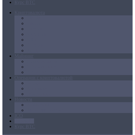
Курс BTC
Криптовалюта
Bitcoin
Ethereum
Litecoin
Namecoin
NXT
Peercoin
Ripple
Майнинг
Создание ферм
GPU майнинг
FPGA, ASIC
Операции с криптовалютой
Биржи
Кошельки
Обменники
Новости
Аналитика
Законодательство
ICO
Блокчейн
Курс BTC