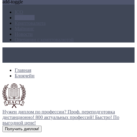
add-toggle
ICO
Блокчейн
Криптовалюта
Майнинг
Новости
Операции с криптовалютой
Главная
Блокчейн
Нужен диплом по профессии?
Проф. переподготовка
дистанционно!
800 актуальных профессий!
Быстро! По
выгодной цене!
Получить диплом!