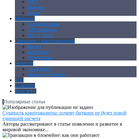
NXT
Peercoin
Ripple
Майнинг
Создание ферм
GPU майнинг
FPGA, ASIC
Операции с криптовалютой
Биржи
Кошельки
Обменники
Новости
Аналитика
Законодательство
ICO
Блокчейн
Курс BTC
Популярные статьи
Сущность криптовалюты: почему биткоин не будет новой
единицей расчета
Авторы рассматривают в статье появление и развитие в
мировой экономике...