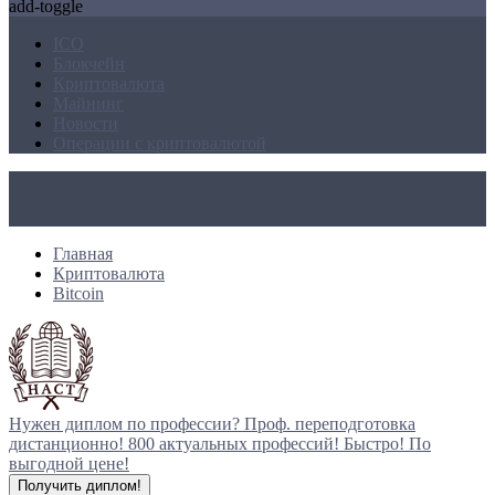
add-toggle
ICO
Блокчейн
Криптовалюта
Майнинг
Новости
Операции с криптовалютой
Главная
Криптовалюта
Bitcoin
Нужен диплом по профессии?
Проф. переподготовка
дистанционно!
800 актуальных профессий!
Быстро! По
выгодной цене!
Получить диплом!