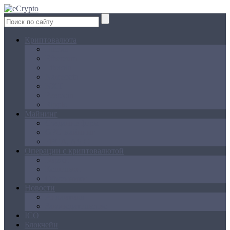
Криптовалюта
Bitcoin
Ethereum
Litecoin
Namecoin
NXT
Peercoin
Ripple
Майнинг
Создание ферм
GPU майнинг
FPGA, ASIC
Операции с криптовалютой
Биржи
Кошельки
Обменники
Новости
Аналитика
Законодательство
ICO
Блокчейн