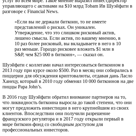
услуг во всем мире. Такое мнение выразил инвестдиректор
управляющего с активами на $10 млрд Tobam Ив Шуэйфати в
разговоре с Financial News.
«Если вы не держали биткоин, то не имеете
представлений о рисках. Он уникален.
Утверждение, что это слишком рисковый актив,
лишено смысла. Если актив, по вашему мнению, в
10 раз более рисковый, вы вкладываете в него в 10
раз меньше. Гораздо рисковее вложить $1 млн в
S&P, чем $25 000 в биткоин», — сказал он.
Шуэйфати с коллегами начал интересоваться биткоином в
2013 году при курсе около $500. Раз в месяц они собирались в
пиццерии для обсуждения криптовалюты, отдавая дань Ласло
Ханецу, который в 2010 году обменял 10 000 биткоинов на две
пиццы Papa John’s.
В 2016 году Шуэйфати обратил внимание партнеров на то,
что ликвидность биткоина выросла до такой степени, что они
могут предложить инвестиции в него крупнейшим из своих
клиентов. Впоследствии они получили разрешение
французского регулятора и в 2017 году открыли первый в
мире биткоин-фонд со свободным доступом для
профессиональных инвесторов.