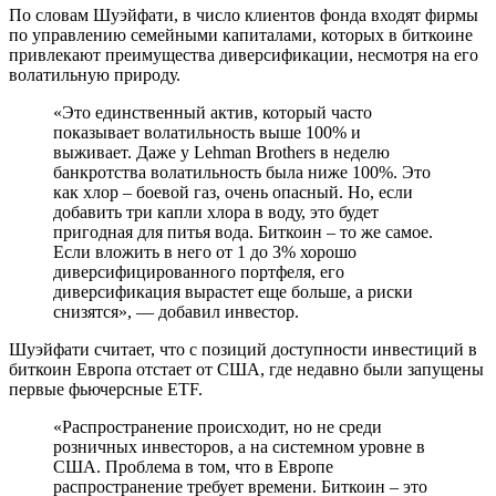
По словам Шуэйфати, в число клиентов фонда входят фирмы
по управлению семейными капиталами, которых в биткоине
привлекают преимущества диверсификации, несмотря на его
волатильную природу.
«Это единственный актив, который часто
показывает волатильность выше 100% и
выживает. Даже у Lehman Brothers в неделю
банкротства волатильность была ниже 100%. Это
как хлор – боевой газ, очень опасный. Но, если
добавить три капли хлора в воду, это будет
пригодная для питья вода. Биткоин – то же самое.
Если вложить в него от 1 до 3% хорошо
диверсифицированного портфеля, его
диверсификация вырастет еще больше, а риски
снизятся», — добавил инвестор.
Шуэйфати считает, что с позиций доступности инвестиций в
биткоин Европа отстает от США, где недавно были запущены
первые фьючерсные ETF.
«Распространение происходит, но не среди
розничных инвесторов, а на системном уровне в
США. Проблема в том, что в Европе
распространение требует времени. Биткоин – это