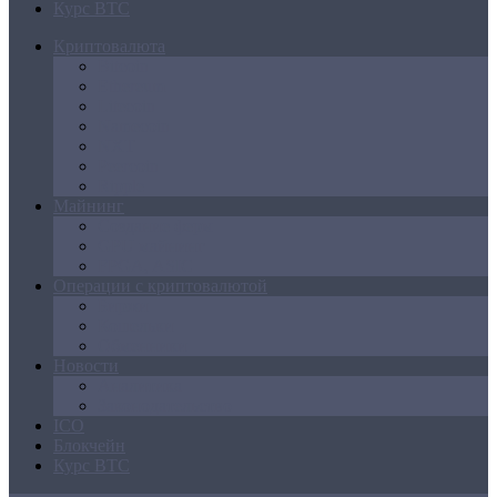
Курс BTC
Криптовалюта
Bitcoin
Ethereum
Litecoin
Namecoin
NXT
Peercoin
Ripple
Майнинг
Создание ферм
GPU майнинг
FPGA, ASIC
Операции с криптовалютой
Биржи
Кошельки
Обменники
Новости
Аналитика
Законодательство
ICO
Блокчейн
Курс BTC