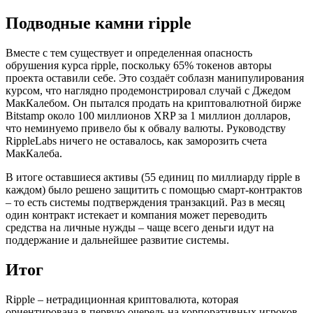
Подводные камни ripple
Вместе с тем существует и определенная опасность
обрушения курса ripple, поскольку 65% токенов авторы
проекта оставили себе. Это создаёт соблазн манипулирования
курсом, что наглядно продемонстрировал случай с Джедом
МакКалебом. Он пытался продать на криптовалютной бирже
Bitstamp около 100 миллионов XRP за 1 миллион долларов,
что неминуемо привело бы к обвалу валюты. Руководству
RippleLabs ничего не оставалось, как заморозить счета
МакКалеба.
В итоге оставшиеся активы (55 единиц по миллиарду ripple в
каждом) было решено защитить с помощью смарт-контрактов
– то есть системы подтверждения транзакций. Раз в месяц
один контракт истекает и компания может переводить
средства на личные нужды – чаще всего деньги идут на
поддержание и дальнейшее развитие системы.
Итог
Ripple – нетрадиционная криптовалюта, которая
ориентирована в первую очередь на корпоративных игроков.