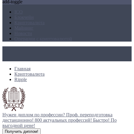
add-toggle
ICO
Блокчейн
Криптовалюта
Майнинг
Новости
Операции с криптовалютой
Главная
Криптовалюта
Ripple
Нужен диплом по профессии?
Проф. переподготовка
дистанционно!
800 актуальных профессий!
Быстро! По
выгодной цене!
Получить диплом!