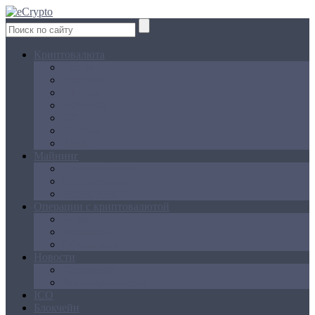
Криптовалюта
Bitcoin
Ethereum
Litecoin
Namecoin
NXT
Peercoin
Ripple
Майнинг
Создание ферм
GPU майнинг
FPGA, ASIC
Операции с криптовалютой
Биржи
Кошельки
Обменники
Новости
Аналитика
Законодательство
ICO
Блокчейн