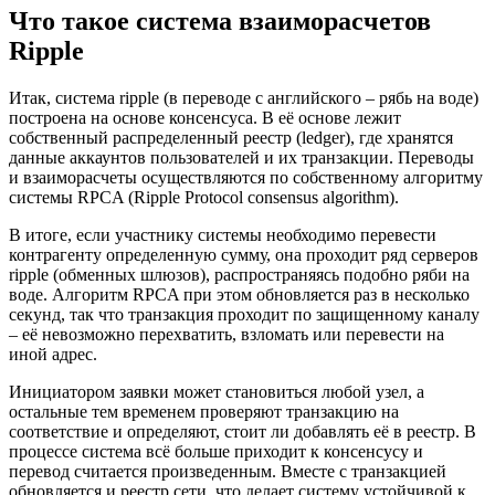
Что такое система взаиморасчетов
Ripple
Итак, система ripple (в переводе с английского – рябь на воде)
построена на основе консенсуса. В её основе лежит
собственный распределенный реестр (ledger), где хранятся
данные аккаунтов пользователей и их транзакции. Переводы
и взаиморасчеты осуществляются по собственному алгоритму
системы RPCA (Ripple Protocol consensus algorithm).
В итоге, если участнику системы необходимо перевести
контрагенту определенную сумму, она проходит ряд серверов
ripple (обменных шлюзов), распространяясь подобно ряби на
воде. Алгоритм RPCA при этом обновляется раз в несколько
секунд, так что транзакция проходит по защищенному каналу
– её невозможно перехватить, взломать или перевести на
иной адрес.
Инициатором заявки может становиться любой узел, а
остальные тем временем проверяют транзакцию на
соответствие и определяют, стоит ли добавлять её в реестр. В
процессе система всё больше приходит к консенсусу и
перевод считается произведенным. Вместе с транзакцией
обновляется и реестр сети, что делает систему устойчивой к