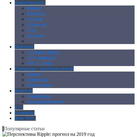
Криптовалюта
Bitcoin
Ethereum
Litecoin
Namecoin
NXT
Peercoin
Ripple
Майнинг
Создание ферм
GPU майнинг
FPGA, ASIC
Операции с криптовалютой
Биржи
Кошельки
Обменники
Новости
Аналитика
Законодательство
ICO
Блокчейн
Курс BTC
Популярные статьи