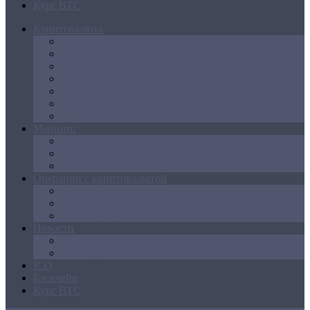
Курс BTC
Криптовалюта
Bitcoin
Ethereum
Litecoin
Namecoin
NXT
Peercoin
Ripple
Майнинг
Создание ферм
GPU майнинг
FPGA, ASIC
Операции с криптовалютой
Биржи
Кошельки
Обменники
Новости
Аналитика
Законодательство
ICO
Блокчейн
Курс BTC