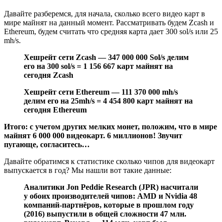
Давайте разберемся, для начала, сколько всего видео карт в
мире майнят на данный момент. Рассматривать будем Zcash и
Ethereum, будем считать что средняя карта дает 300 sol/s или 25
mh/s.
Хешрейт сети Zcash — 347 000 000 Sol/s делим
его на 300 sol/s = 1 156 667 карт майнят на
сегодня Zcash
Хешрейт сети Ethereum — 111 370 000 mh/s
делим его на 25mh/s = 4 454 800 карт майнят на
сегодня Ethereum
Итого: с учетом других мелких монет, положим, что в мире
майнят 6 000 000 видеокарт. 6 миллионов! Звучит
пугающе, согласитесь…
Давайте обратимся к статистике сколько чипов для видеокарт
выпускается в год? Мы нашли вот такие данные:
Аналитики Jon Peddie Research (JPR) насчитали
у обоих производителей чипов: AMD и Nvidia 48
компаний-партнёров, которые в прошлом году
(2016) выпустили в общей сложности 47 млн.