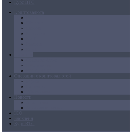
Курс BTC
Криптовалюта
Bitcoin
Ethereum
Litecoin
Namecoin
NXT
Peercoin
Ripple
Майнинг
Создание ферм
GPU майнинг
FPGA, ASIC
Операции с криптовалютой
Биржи
Кошельки
Обменники
Новости
Аналитика
Законодательство
ICO
Блокчейн
Курс BTC