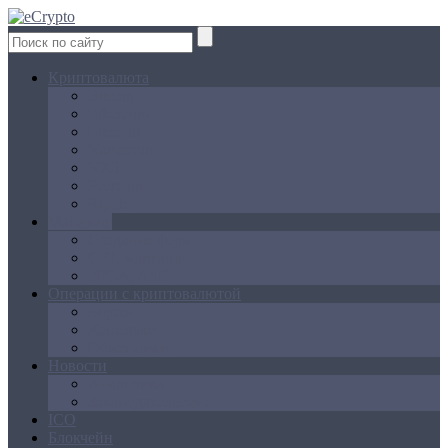
Криптовалюта
Bitcoin
Ethereum
Litecoin
Namecoin
NXT
Peercoin
Ripple
Майнинг
Создание ферм
GPU майнинг
FPGA, ASIC
Операции с криптовалютой
Биржи
Кошельки
Обменники
Новости
Аналитика
Законодательство
ICO
Блокчейн