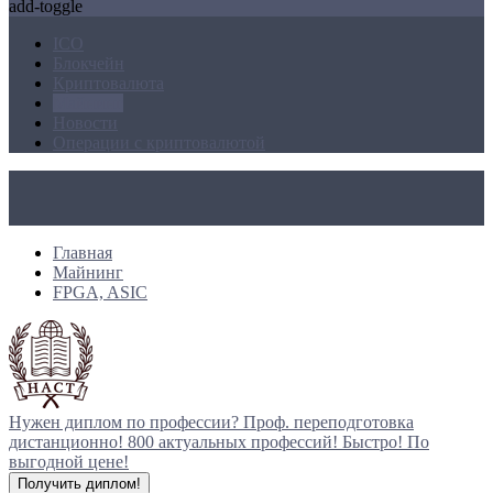
add-toggle
ICO
Блокчейн
Криптовалюта
Майнинг
Новости
Операции с криптовалютой
Главная
Майнинг
FPGA, ASIC
Нужен диплом по профессии?
Проф. переподготовка
дистанционно!
800 актуальных профессий!
Быстро! По
выгодной цене!
Получить диплом!