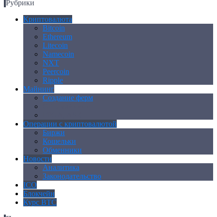
Рубрики
Криптовалюта
Bitcoin
Ethereum
Litecoin
Namecoin
NXT
Peercoin
Ripple
Майнинг
Создание ферм
GPU майнинг
FPGA, ASIC
Операции с криптовалютой
Биржи
Кошельки
Обменники
Новости
Аналитика
Законодательство
ICO
Блокчейн
Курс BTC