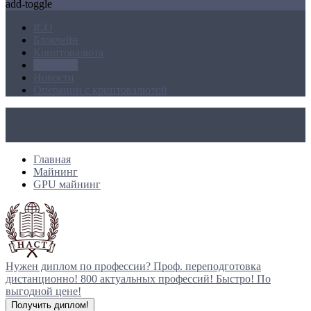
add-toggle
ICO
Блокчейн
Криптовалюта
Майнинг
Новости
Операции с криптовалютой
Главная
Майнинг
GPU майнинг
Нужен диплом по профессии?
Проф. переподготовка
дистанционно!
800 актуальных профессий!
Быстро! По
выгодной цене!
Получить диплом!