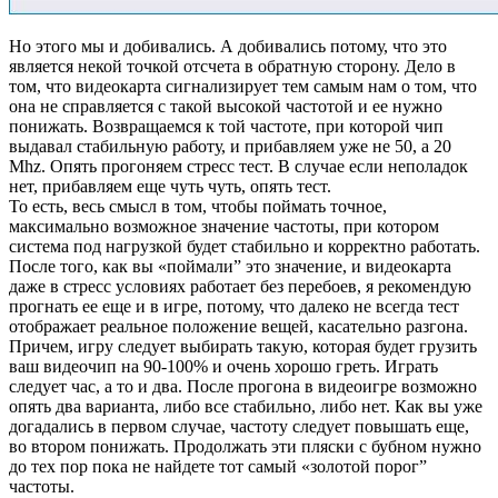
Но этого мы и добивались. А добивались потому, что это
является некой точкой отсчета в обратную сторону. Дело в
том, что видеокарта сигнализирует тем самым нам о том, что
она не справляется с такой высокой частотой и ее нужно
понижать. Возвращаемся к той частоте, при которой чип
выдавал стабильную работу, и прибавляем уже не 50, а 20
Mhz. Опять прогоняем стресс тест. В случае если неполадок
нет, прибавляем еще чуть чуть, опять тест.
То есть, весь смысл в том, чтобы поймать точное,
максимально возможное значение частоты, при котором
система под нагрузкой будет стабильно и корректно работать.
После того, как вы «поймали” это значение, и видеокарта
даже в стресс условиях работает без перебоев, я рекомендую
прогнать ее еще и в игре, потому, что далеко не всегда тест
отображает реальное положение вещей, касательно разгона.
Причем, игру следует выбирать такую, которая будет грузить
ваш видеочип на 90-100% и очень хорошо греть. Играть
следует час, а то и два. После прогона в видеоигре возможно
опять два варианта, либо все стабильно, либо нет. Как вы уже
догадались в первом случае, частоту следует повышать еще,
во втором понижать. Продолжать эти пляски с бубном нужно
до тех пор пока не найдете тот самый «золотой порог”
частоты.