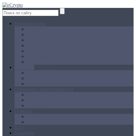
Криптовалюта
Bitcoin
Ethereum
Litecoin
Namecoin
NXT
Peercoin
Ripple
Майнинг
Создание ферм
GPU майнинг
FPGA, ASIC
Операции с криптовалютой
Биржи
Кошельки
Обменники
Новости
Аналитика
Законодательство
ICO
Блокчейн