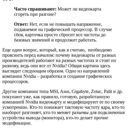
Часто спрашивают:
Может ли видеокарта
сгореть при разгоне?
Ответ:
Нет, если не повышать напряжение,
подаваемое на графический процессор. В случае
сбоя, карточка просто сбросит все частоты до
базовых значений и продолжит работать.
Еще один вопрос, который, как я считаю, необходимо
прояснить перед началом: почему видеокарты от разных
производителей работают на разных частотах и стоят по
разному, ведь они все от Nvidia? Общая картина здесь
выглядит следующим образом. Одно из направлений
компании Nvidia – разработка и создание графических
процессоров.
Другие компании типа MSI, Asus, Gigabyte, Zotac, Palit и др.
покупают уже, как правило, готовую, разработанную
компанией Nvidia видеокарту и модифицируют ее по своему
усмотрению. Кто-то понижает тактовую частоту ядра, кто-то
наоборот разгоняет, кто-то меняет разъемы для подключения
устройства вывода (монитора), кто-то делает прочие
модификации.