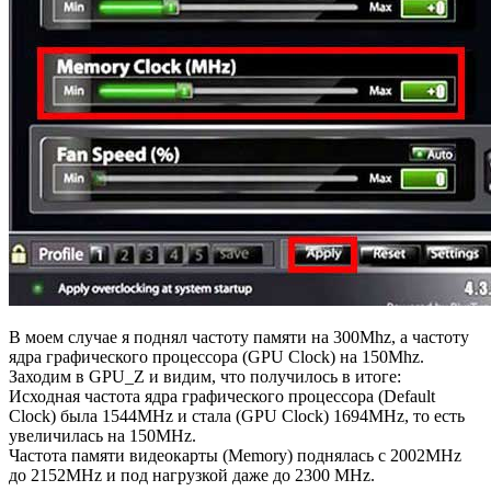
В моем случае я поднял частоту памяти на 300Mhz, а частоту
ядра графического процессора (GPU Clock) на 150Mhz.
Заходим в GPU_Z и видим, что получилось в итоге:
Исходная частота ядра графического процессора (Default
Clock) была 1544MHz и стала (GPU Clock) 1694MHz, то есть
увеличилась на 150MHz.
Частота памяти видеокарты (Memory) поднялась с 2002MHz
до 2152MHz и под нагрузкой даже до 2300 MHz.