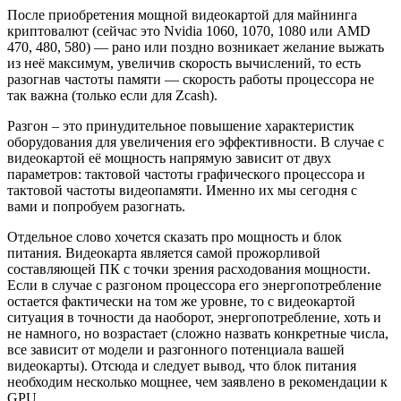
После приобретения мощной видеокартой для майнинга
криптовалют (сейчас это Nvidia 1060, 1070, 1080 или AMD
470, 480, 580) — рано или поздно возникает желание выжать
из неё максимум, увеличив скорость вычислений, то есть
разогнав частоты памяти — скорость работы процессора не
так важна (только если для Zcash).
Разгон – это принудительное повышение характеристик
оборудования для увеличения его эффективности. В случае с
видеокартой её мощность напрямую зависит от двух
параметров: тактовой частоты графического процессора и
тактовой частоты видеопамяти. Именно их мы сегодня с
вами и попробуем разогнать.
Отдельное слово хочется сказать про мощность и блок
питания. Видеокарта является самой прожорливой
составляющей ПК с точки зрения расходования мощности.
Если в случае с разгоном процессора его энергопотребление
остается фактически на том же уровне, то с видеокартой
ситуация в точности да наоборот, энергопотребление, хоть и
не намного, но возрастает (сложно назвать конкретные числа,
все зависит от модели и разгонного потенциала вашей
видеокарты). Отсюда и следует вывод, что блок питания
необходим несколько мощнее, чем заявлено в рекомендации к
GPU.