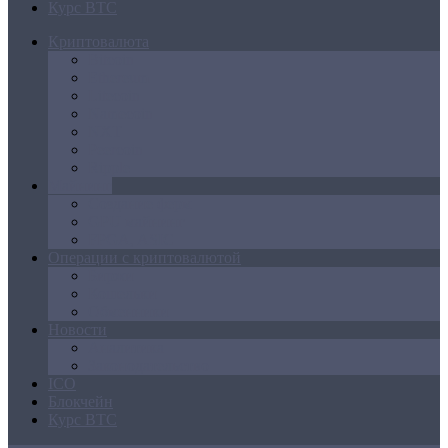
Курс BTC
Криптовалюта
Bitcoin
Ethereum
Litecoin
Namecoin
NXT
Peercoin
Ripple
Майнинг
Создание ферм
GPU майнинг
FPGA, ASIC
Операции с криптовалютой
Биржи
Кошельки
Обменники
Новости
Аналитика
Законодательство
ICO
Блокчейн
Курс BTC