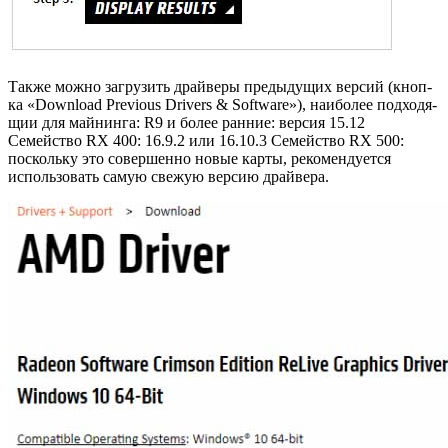
Также можно за­гру­зить драй­ве­ры преды­ду­щих вер­сий (кноп­
ка «Download Previous Drivers & Software»), наи­бо­лее под­хо­дя­
щии для май­нин­га: R9 и более ранние: версия 15.12
Семейство RX 400: 16.9.2 или 16.10.3 Семейство RX 500:
поскольку это совершенно новые карты, рекомендуется
использовать самую свежую версию драйвера.