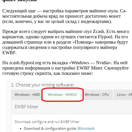
Сле­ду­ю­щий шаг — на­строй­ка па­ра­мет­ров май­нинг-пу­ла. Са­
мо­сто­я­тель­ная до­бы­ча вряд ли при­не­сет до­ста­точ­но монет
(если, ко­неч­но, у вас не целый склад с ви­део­кар­та­ми).
Пре­жде всего сле­ду­ет вы­брать май­нинг-пул Zcash. Есть много
ва­ри­ан­тов, од­на­ко одним из луч­ших счи­та­ет­ся Flypool. На его
до­маш­ней стра­ни­це или в раз­де­ле «По­мощь» на­вер­ня­ка будут
со­дер­жать­ся све­де­ния о на­строй­ке по­пу­ляр­но­го май­не­ра
EWBF.
На zcash.flypool.org есть вклад­ка «Windows — Nvidia». На ней
при­ве­де­на ин­фор­ма­ция о на­строй­ке EWBF Miner. Ско­пи­руй­те
го­то­вую стро­ку скрип­та, как по­ка­за­но ниже: