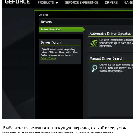
Вы­бе­ри­те из ре­зуль­та­тов те­ку­щую вер­сию, ска­чай­те ее, уста­