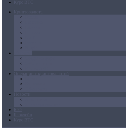
Курс BTC
Криптовалюта
Bitcoin
Ethereum
Litecoin
Namecoin
NXT
Peercoin
Ripple
Майнинг
Создание ферм
GPU майнинг
FPGA, ASIC
Операции с криптовалютой
Биржи
Кошельки
Обменники
Новости
Аналитика
Законодательство
ICO
Блокчейн
Курс BTC