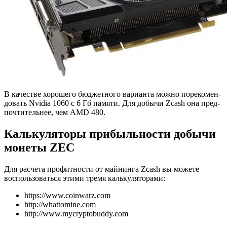
В ка­че­стве хо­ро­ше­го бюд­жет­но­го ва­ри­ан­та можно по­ре­ко­мен­
до­вать Nvidia 1060 с 6 Гб па­мя­ти. Для до­бы­чи Zcash она пред­
по­чти­тель­нее, чем AMD 480.
Калькуляторы прибыльности добычи
монеты ZEC
Для расчета профитности от майнинга Zcash вы можете
воспользоваться этими тремя калькуляторами:
https://www.coinwarz.com
http://whattomine.com
http://www.mycryptobuddy.com