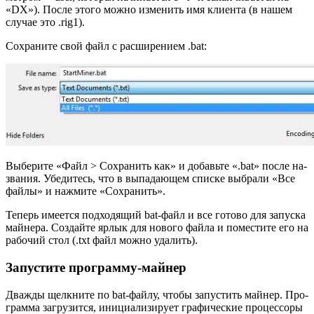
«DX»). После этого можно из­ме­нить имя кли­ен­та (в нашем
слу­чае это .rig1).
Со­хра­ни­те свой файл с рас­ши­ре­ни­ем .bat:
Вы­бе­ри­те «Файл > Со­хра­нить как» и до­бавь­те «.bat» после на­
зва­ния. Убе­ди­тесь, что в вы­па­да­ю­щем спис­ке вы­бра­ли «Все
файлы» и на­жми­те «Со­хра­нить».
Те­перь име­ет­ся под­хо­дя­щий bat-файл и все го­то­во для за­пус­ка
май­не­ра. Со­здай­те ярлык для но­во­го файла и по­ме­сти­те его на
ра­бо­чий стол (.txt файл можно уда­лить).
Запустите программу-майнер
Два­жды щелк­ни­те по bat-фай­лу, чтобы за­пу­стить май­нер. Про­
грам­ма за­гру­зит­ся, ини­ци­а­ли­зи­ру­ет гра­фи­че­ские про­цес­со­ры