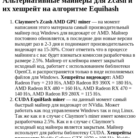
Альтернативные майнеры для Zcash и
их хешрейт на алгоритме Equihash
Claymore’s Zcash AMD GPU miner
— на момент
написания этого материала самый производительный
майнер под Windows для видеокарт от AMD. Майнер
постоянно обновляется, в последние дни новые версии
выходят раз в 2-3 дня и поднимают производительность
видеокарт на 15-30%. Стоит отметить что в процессе
майнинга с вас будет взиматься комиссия разработчика в
размере 2.5%. Майнер от клеймора имеет закрытый
исходный код, работает с использованием библиотеки
OpenCL и распространяется только в виде исполняемых
файлов для Windows.
Хешрейты видеокарт:
AMD
Radeon Fury = 210 H/s, AMD Radeon R9 390X = 180 H/s,
AMD Radeon RX 480 = 160 H/s, AMD Radeon RX 470 =
140 H/s, AMD Radeon R9 280X = 115 H/s.
CUDA EquiHash miner
— на данный момент самый
быстрый майнер для видеокарт от NVidia. Может
работать как под управлением Windows так и под Linux.
Так же как и в случае с Claymore’s miner имеет комиссию
разработчика 2.5%. Как и в случае с Claymore’s
исходный код майнера является закрытым. Майнер
использует для работы библиотеку CUDA.
Хешрейты