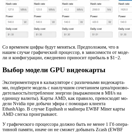
Со вре­ме­нем цифры будут ме­нять­ся. Пред­по­ло­жим, что в
нашем слу­чае гра­фи­че­ский про­цес­сор, в за­ви­си­мо­сти от мо­де­
ли и кон­фи­гу­ра­ции, еже­днев­но при­но­сит при­быль в $1−2.
Выбор модели GPU видеокарты
Экс­пе­ри­мен­ти­руя в каль­ку­ля­то­ре с раз­лич­ны­ми ви­део­кар­та­
ми, под­бе­ри­те мо­дель с наи­луч­шим со­че­та­ни­ем цена/про­из­во­
ди­тель­ность/по­треб­ле­ние энер­гии (вы­ра­жен­ном в MH/s на
еди­ни­цу ва­лю­ты). Карты AMD, как пра­ви­ло, пре­вос­хо­дят мо­
де­ли Nvidia при до­бы­чи эфира с по­мо­щью кли­ен­та
EthashAlgo. В слу­чае Equihash и май­не­ра EWBF Miner карты
AMD слег­ка про­иг­ры­ва­ют.
У гра­фи­че­ско­го про­цес­со­ра долж­но быть не менее 1 Гб опе­ра­
тив­ной па­мя­ти, иначе он не смо­жет до­бы­вать Zcash (EWBF