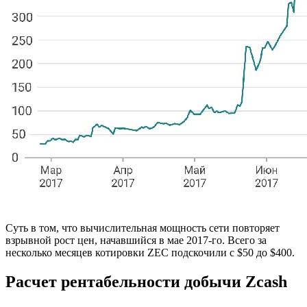
Суть в том, что вы­чис­ли­тель­ная мощ­ность сети по­вто­ря­ет
взрыв­ной рост цен, на­чав­ший­ся в мае 2017-го. Всего за
несколь­ко ме­ся­цев ко­ти­ров­ки ZEC под­ско­чи­ли с $50 до $400.
Расчет рентабельности добычи Zcash