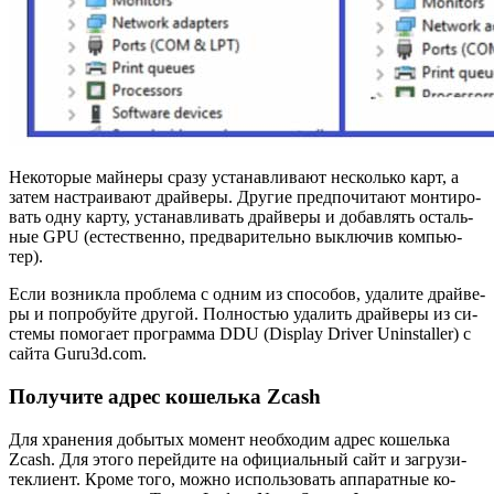
Неко­то­рые май­не­ры сразу уста­нав­ли­ва­ют несколь­ко карт, а
затем на­стра­и­ва­ют драй­ве­ры. Дру­гие пред­по­чи­та­ют мон­ти­ро­
вать одну карту, уста­нав­ли­вать драй­ве­ры и до­бав­лять осталь­
ные GPU (есте­ствен­но, пред­ва­ри­тель­но вы­клю­чив ком­пью­
тер).
Если воз­ник­ла про­бле­ма с одним из спо­со­бов, уда­ли­те драй­ве­
ры и по­про­буй­те дру­гой. Пол­но­стью уда­лить драй­ве­ры из си­
сте­мы по­мо­га­ет про­грам­ма DDU (Display Driver Uninstaller) с
сайта Guru3d.com.
Получите адрес кошелька Zcash
Для хра­не­ния до­бы­тых мо­мент необ­хо­дим адрес ко­шель­ка
Zcash. Для этого пе­рей­ди­те на офи­ци­аль­ный сайт и за­гру­зи­
текли­ент. Кроме того, можно ис­поль­зо­вать ап­па­рат­ные ко­