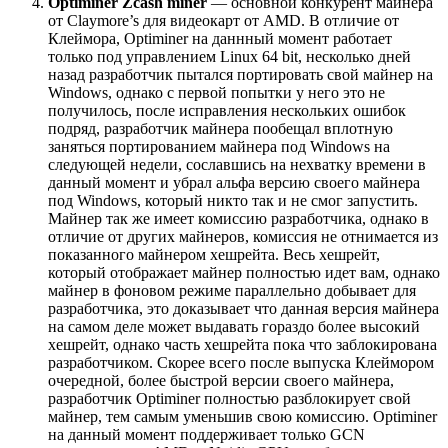
Optiminer Zcash miner
— основной конкурент майнера
от Claymore’s для видеокарт от AMD. В отличие от
Клеймора, Optiminer на даннный момент работает
только под управлением Linux 64 bit, несколько дней
назад разработчик пытался портировать свой майнер на
Windows, однако с первой попытки у него это не
получилось, после исправления нескольких ошибок
подряд, разработчик майнера пообещал вплотную
заняться портированием майнера под Windows на
следующей недели, сославшись на нехватку времени в
данный момент и убрал альфа версию своего майнера
под Windows, который никто так и не смог запустить.
Майнер так же имеет комиссию разработчика, однако в
отличие от других майнеров, комиссия не отнимается из
показанного майнером хешрейта. Весь хешрейт,
который отображает майнер полностью идет вам, однако
майнер в фоновом режиме параллельно добывает для
разработчика, это доказывает что данная версия майнера
на самом деле может выдавать гораздо более высокий
хешрейт, однако часть хешрейта пока что заблокирована
разработчиком. Скорее всего после выпуска Клеймором
очередной, более быстрой версии своего майнера,
разработчик Optiminer полностью разблокирует свой
майнер, тем самым уменьшив свою комиссию. Optiminer
на данный момент поддерживает только GCN