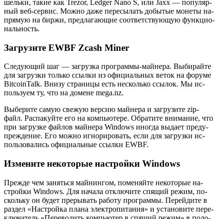
шель­ки, такие как Trezor, Ledger Nano S, или Jaxx — по­пу­ляр­
ный веб-сер­вис. Можно даже пе­ре­сы­лать до­бы­тые мо­не­ты на­
пря­мую на биржи, пред­ла­га­ю­щие со­от­вет­ству­ю­щую функ­ци­о­
наль­ность.
Загрузите EWBF Zcash Miner
Сле­ду­ю­щий шаг — за­груз­ка про­грам­мы-май­не­ра. Вы­би­рай­те
для за­груз­ки толь­ко ссыл­ки из офи­ци­аль­ных веток на фо­ру­ме
BitcoinTalk. Внизу стра­ни­цы есть несколь­ко ссы­лок. Мы ис­
поль­зу­ем ту, что на до­мене mega.nz.
Вы­бе­ри­те самую све­жую вер­сию май­не­ра и за­гру­зи­те zip-
файл. Рас­па­куй­те его на ком­пью­те­ре. Об­ра­ти­те вни­ма­ние, что
при за­груз­ке фай­лов май­не­ра Windows ино­гда вы­да­ет пре­ду­
пре­жде­ние. Его можно иг­но­ри­ро­вать, если для за­груз­ки ис­
поль­зо­ва­лись офи­ци­аль­ные ссыл­ки EWBF.
Измените некоторые настройки Windows
Пре­жде чем за­нять­ся май­нин­гом, по­ме­няй­те неко­то­рые на­
строй­ки Windows. Для на­ча­ла от­клю­чи­те спя­щий режим, по­
сколь­ку он будет пре­ры­вать ра­бо­ту про­грам­мы. Пе­рей­ди­те в
раз­дел «На­строй­ка плана элек­тро­пи­та­ния» и уста­но­ви­те пе­ре­
клю­ча­тель «Пе­ре­во­дить ком­пью­тер в спя­щий режим» в по­ло­