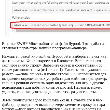
В папке EWBF Miner най­ди­те bat-файл flypool. Этот файл на­
стра­и­ва­ет па­ра­мет­ры за­пус­ка про­грам­мы-май­не­ра.
На­жми­те пра­вой кноп­кой на flypool.bat и вы­бе­ри­те пункт «Ре­
дак­ти­ро­вать». Файл от­кро­ет­ся в Блок­но­те. Вставь­те в него
ско­пи­ро­ван­ную стро­ку. Вы­бе­ри­те сер­вер в со­от­вет­ствии со
своим рас­по­ло­же­ни­ем (us1 или eu1). Также можно уда­лить па­
ра­метр «—cuda_devices» в конце стро­ки. Он ис­поль­зу­ет­ся для
вы­де­ле­ния опре­де­лен­ных устройств для май­нин­га (на­при­мер,
если вы ре­ши­ли оста­вить одну ви­део­кар­ту для игр, а дру­гие
ис­поль­зо­вать для до­бы­чи крип­то­ва­лю­ты). Па­ра­метр можно
уда­лить, если за­гру­зить пред­по­ла­га­ет­ся сразу все карты.
Затем ско­пи­руй­те адрес ко­шель­ка Zcash. Вставь­те его в bat-
файл (в при­ве­ден­ном выше при­ме­ре за­ме­ни­те стро­ку за па­ра­
мет­ром —user, ко­то­рая на­чи­на­ет­ся с «t» и за­кан­чи­ва­ет­ся на