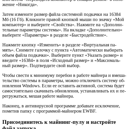
же­ние «Ни­ко­гда».
Затем из­ме­ни­те раз­мер файла си­стем­ной под­кач­ки на 16384
Мб (16 Гб). Клик­ни­те пра­вой кноп­кой мыши по знач­ку «Мой
ком­пью­тер» и вы­бе­ри­те «Свой­ства». На­жми­те на «До­пол­ни­
тель­ные па­ра­мет­ры си­сте­мы». На вклад­ке «До­пол­ни­тель­но»
вы­бе­ри­те «Па­ра­мет­ры» в раз­де­ле «Быст­ро­дей­ствие».
На­жми­те кноп­ку «Из­ме­нить» в раз­де­ле «Вир­ту­аль­ная па­
мять». Сни­ми­те га­лоч­ку с пунк­та «Ав­то­ма­ти­че­ски вы­би­рать
объем файла под­кач­ки». Вы­бе­ри­те пункт «Ука­зать раз­мер» и
вве­ди­те «16384» в поля «Ис­ход­ный раз­мер» и «Мак­си­маль­
ный раз­мер». Под­твер­ди­те свой выбор.
Чтобы све­сти к ми­ни­му­му пе­ре­бои в ра­бо­те май­не­ра и вме­ша­
тель­ство си­сте­мы в па­ра­мет­ры, можно от­клю­чить си­сте­му об­
нов­ле­ния Windows. Если ее оста­вить ак­тив­ной, си­сте­ма будет
са­мо­сто­я­тель­но ска­чи­вать об­нов­ле­ния, уста­нав­ли­вать их и пе­
ре­гру­жать­ся, мешая ра­бо­те май­не­ра.
На­ко­нец, в ан­ти­ви­рус­ной про­грам­ме до­бавь­те ис­клю­че­ние,
по­ме­тив папку с про­грам­мой-май­не­ром EWBF.
Присоединитесь к майнинг-пулу и настройте
файл запуска