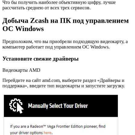
Что бы получить наиболее объективную цифру, лучше
рассчитать среднею от всех трех сервисов.
Добыча Zcash на ПК под управлением
ОС Windows
Пред­по­ло­жим, что вы при­об­ре­ли под­хо­дя­щую ви­део­кар­ту, а
ком­пью­тер ра­бо­та­ет под управ­ле­ни­ем ОС Windows.
Установите свежие драйверы
Ви­део­кар­ты AMD
Пе­рей­ди­те на сайт amd.com, вы­бе­ри­те раз­дел «Драй­ве­ры и
под­держ­ка», вве­ди­те тип ви­део­кар­ты и за­пу­сти­те за­груз­ку.