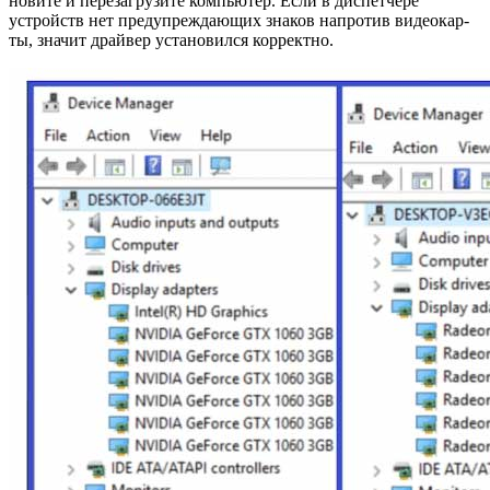
но­ви­те и пе­ре­за­гру­зи­те ком­пью­тер. Если в дис­пет­че­ре
устройств нет пре­ду­пре­жда­ю­щих зна­ков на­про­тив ви­део­кар­
ты, зна­чит драй­вер уста­но­вил­ся кор­рект­но.