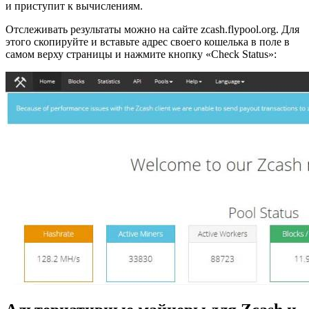
и при­сту­пит к вы­чис­ле­ни­ям.
От­сле­жи­вать ре­зуль­та­ты можно на сайте zcash.flypool.org. Для
этого ско­пи­руй­те и вставь­те адрес сво­е­го ко­шель­ка в поле в
самом верху стра­ни­цы и на­жми­те кноп­ку «Check Status»: