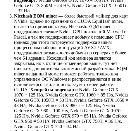
видеокарт:
Nvidia Geforce GTX 1070 = 108 H/s, Nvidia
Geforce GTX 850M = 24 H/s, Nvidia Geforce GTX 1050Ti
= 37 H/s.
Nicehash EQM miner
— более быстрый майнер для карт
NVidia, однако по сравнению с CUDA EquiHash miner,
он жестко привязан к пулу Nicehash. EQM miner
поддерживает свежие Nvidia GPU поколений Maxwell и
Pascal, а так же поддерживает добычу с помощью CPU
(однако для этого потребуется поддержка вашим
процессором наборов инструкций AVX2 / AVX,
поддерживает возможность добычи на серверах с более
чем 64 ядрами). Исходный код майнера является
закрытым, но в отличие от мейнеров выше, тут нет
никаких дополнительных комиссий разработчика. EQM
miner на данный момент может работать только под
управлением ОС Windows и распространяется в виде
исполняемого файла и использует с своей работе
CUDA.
Хешрейты видеокарт:
Nvidia Geforce GTX
1070 = 125 H/s, Nvidia Geforce GTX 1060 = 85 H/s, Nvidia
Geforce GTX 1050Ti = 53 H/s, Nvidia Geforce GTX 1050 =
48 H/s, Nvidia Geforce GTX 980Ti = 125 H/s, Nvidia
Geforce GTX 980 = 100 H/s, Nvidia Geforce GTX 1070 =
125 H/s, Nvidia Geforce GTX 970 = 85 H/s, Nvidia Geforce
GTX 950 = 50 H/s, Nvidia Geforce GTX 750Ti = 36 H/s,
Nvidia Geforce GTX 750 = 34 H/s.