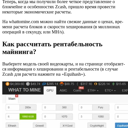
Те­перь, когда мы по­лу­чи­ли более чет­кое пред­став­ле­ние о
блок­чейне и осо­бен­но­стях Zcash, при­шло время про­ве­сти
неко­то­рые эко­но­ми­че­ские рас­че­ты.
На whattomine.com можно найти све­жие дан­ные о ценах, вре­
ме­ни рас­че­та бло­ков и ско­ро­сти хе­ши­ро­ва­ния (в мил­ли­о­нах
опе­ра­ций в се­кун­ду, или MH/s).
Как рассчитать рентабельность
майнинга?
Вы­бе­ри­те мо­дель своей ви­део­кар­ты, и на стра­ни­це отоб­ра­зит­
ся ин­фор­ма­ция о хе­ши­ро­ва­нии и рен­та­бель­но­сти (в слу­чае
Zcash для рас­че­та на­жми­те на «Equihash»).