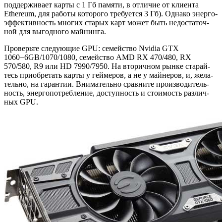
под­дер­жи­ва­ет карты с 1 Гб па­мя­ти, в от­ли­чие от кли­ен­та
Ethereum, для ра­бо­ты ко­то­ро­го тре­бу­ет­ся 3 Гб). Од­на­ко энер­го­
эф­фек­тив­ность мно­гих ста­рых карт может быть недо­ста­точ­
ной для вы­год­но­го май­нин­га.
Про­верь­те сле­ду­ю­щие GPU: се­мей­ство Nvidia GTX
1060−6GB/1070/1080, се­мей­ство AMD RX 470/480, RX
570/580, R9 или HD 7990/7950. На вто­рич­ном рынке ста­рай­
тесь при­об­ре­тать карты у гей­ме­ров, а не у май­не­ров, и, же­ла­
тель­но, на га­ран­тии. Вни­ма­тель­но срав­ни­те про­из­во­ди­тель­
ность, энер­го­по­треб­ле­ние, до­ступ­ность и сто­и­мость раз­лич­
ных GPU.