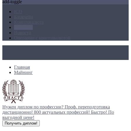
add-toggle
ICO
Блокчейн
Криптовалюта
Майнинг
Новости
Операции с криптовалютой
Главная
Майнинг
Нужен диплом по профессии?
Проф. переподготовка
дистанционно!
800 актуальных профессий!
Быстро! По
выгодной цене!
Получить диплом!