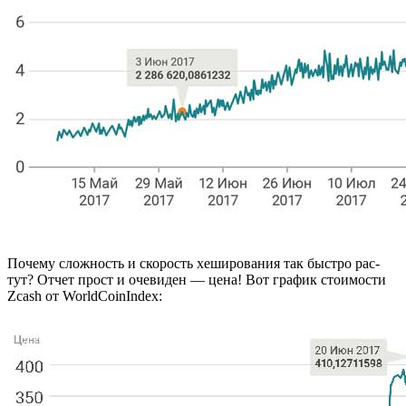
По­че­му слож­ность и ско­рость хе­ши­ро­ва­ния так быст­ро рас­
тут? Отчет прост и оче­ви­ден — цена! Вот гра­фик сто­и­мо­сти
Zcash от WorldCoinIndex: