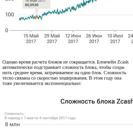
Од­на­ко время рас­че­та бло­ков не со­кра­ща­ет­ся. Блок­чейн Zcash
ав­то­ма­ти­че­ски под­стра­и­ва­ет слож­ность блока, чтобы со­хра­
нить сред­нее время, за­тра­чи­ва­е­мое на один блок. Слож­ность
тесно свя­за­на со ско­ро­стью хе­ши­ро­ва­ния. В этом году она
тоже уве­ли­чи­ва­ет­ся экс­по­нен­ци­аль­но: