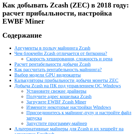
Как добывать Zcash (ZEC) в 2018 году:
расчет прибыльности, настройка
EWBF Miner
Содержание
Аргументы в пользу майнинга Zcash
Чем блокчейн Zcash отличается от биткоина?
Скорость хеширования, сложность и цена
Расчет рентабельности добычи Zcash
Как рассчитать рентабельность майнинга?
Выбор модели GPU видеокарты
Калькуляторы прибыльности добычи монеты ZEC
Добыча Zcash на ПК под управлением ОС Windows
Установите свежие драйверы
Получите адрес кошелька Zcash
Загрузите EWBF Zcash Miner
Измените некоторые настройки Windows
Присоединитесь к майнинг-пулу и настройте файл
запуска
Запустите программу-майнер
Альтернативные майнеры для Zcash и их хешрейт на