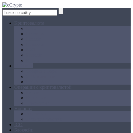
Криптовалюта
Bitcoin
Ethereum
Litecoin
Namecoin
NXT
Peercoin
Ripple
Майнинг
Создание ферм
GPU майнинг
FPGA, ASIC
Операции с криптовалютой
Биржи
Кошельки
Обменники
Новости
Аналитика
Законодательство
ICO
Блокчейн