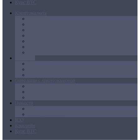
Курс BTC
Криптовалюта
Bitcoin
Ethereum
Litecoin
Namecoin
NXT
Peercoin
Ripple
Майнинг
Создание ферм
GPU майнинг
FPGA, ASIC
Операции с криптовалютой
Биржи
Кошельки
Обменники
Новости
Аналитика
Законодательство
ICO
Блокчейн
Курс BTC