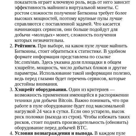
показатель играет ключевую роль, ведь от него зависит
эффективность майнинга виртуальной монеты. С
ростом сложности получение Биткоина требует более
высоких мощностей, поэтому крупные пулы лучше
справляются с поставленной задачей. Что касается
начинающих сервисов, они больше подойдут для
добычи «молодых» монет, сложность получения
которых незначительна.
Рейтинги.
При выборе, на каком пуле лучше майнить
Биткоины, стоит обратиться к статистике. В удобном
формате информация представлена по ссылке
btc.com/stats. Здесь указана доля площадки в общем
хэшрейте, мощность, число добытых блоков и другие
параметры. Использование такой информации полезно,
ведь перед глазами будет перечень сервисов, которые
достойны внимания.
Хэшрейт оборудования.
Один из критериев —
возможность применения имеющейся в распоряжении
техники для добычи Bitcoin. Важно понимать, что при
работе в пуле оборудование будет под максимальной
нагрузкой 24 часа в сутки. Если оно устарело, высок
риск поломки (выхода из строя). Чтобы избежать таких
рисков, стоит поднять производительность (обновить)
оборудование перед добычей BTC.
Условия вознаграждения и вывода.
В каждом пуле