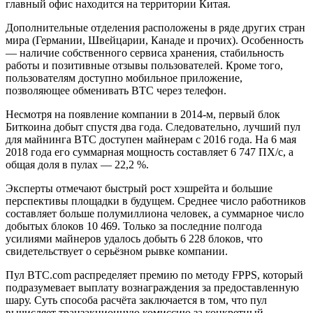
главный офис находится на территории Китая.
Дополнительные отделения расположены в ряде других стран
мира (Германии, Швейцарии, Канаде и прочих). Особенность
— наличие собственного сервиса хранения, стабильность
работы и позитивные отзывы пользователей. Кроме того,
пользователям доступно мобильное приложение,
позволяющее обменивать BTC через телефон.
Несмотря на появление компании в 2014-м, первый блок
Биткоина добыт спустя два года. Следовательно, лучший пул
для майнинга BTC доступен майнерам с 2016 года. На 6 мая
2018 года его суммарная мощность составляет 6 747 ПХ/с, а
общая доля в пулах — 22,2 %.
Эксперты отмечают быстрый рост хэшрейта и большие
перспективы площадки в будущем. Среднее число работников
составляет больше полумиллиона человек, а суммарное число
добытых блоков 10 469. Только за последние полгода
усилиями майнеров удалось добыть 6 228 блоков, что
свидетельствует о серьёзном рывке компании.
Пул BTC.com распределяет премию по методу FPPS, который
подразумевает выплату вознаграждения за предоставленную
шару. Суть способа расчёта заключается в том, что пул
вычисляет транзакционную комиссию за конкретный