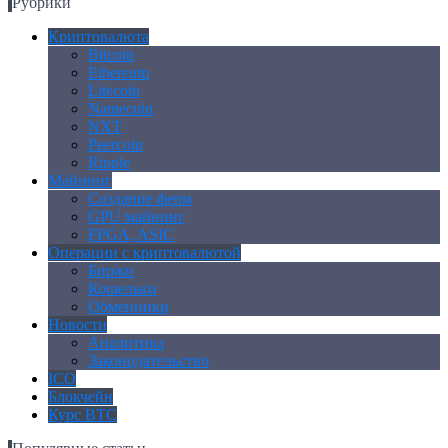
Рубрики
Криптовалюта
Bitcoin
Ethereum
Litecoin
Namecoin
NXT
Peercoin
Ripple
Майнинг
Создание ферм
GPU майнинг
FPGA, ASIC
Операции с криптовалютой
Биржи
Кошельки
Обменники
Новости
Аналитика
Законодательство
ICO
Блокчейн
Курс BTC