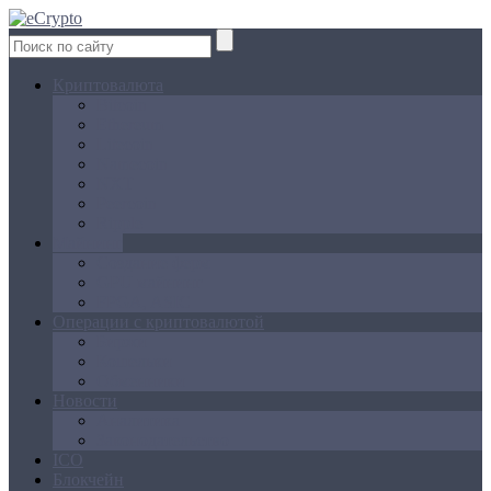
Криптовалюта
Bitcoin
Ethereum
Litecoin
Namecoin
NXT
Peercoin
Ripple
Майнинг
Создание ферм
GPU майнинг
FPGA, ASIC
Операции с криптовалютой
Биржи
Кошельки
Обменники
Новости
Аналитика
Законодательство
ICO
Блокчейн