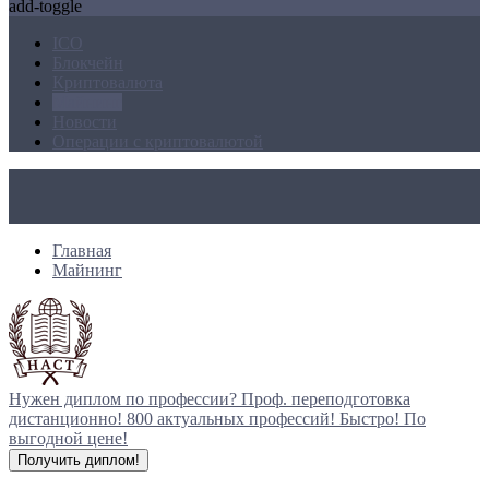
add-toggle
ICO
Блокчейн
Криптовалюта
Майнинг
Новости
Операции с криптовалютой
Главная
Майнинг
Нужен диплом по профессии?
Проф. переподготовка
дистанционно!
800 актуальных профессий!
Быстро! По
выгодной цене!
Получить диплом!