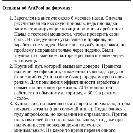
Отзывы об AntPool на форумах:
Зарегался на антпуле около 6 месяцев назад. Сначала
рассчитывал на высокую прибыль, ведь площадка
занимает лидирующие позиции во многих рейтингах.
Начал с тестовой мощности, чтобы проверить свои
силы. На следующие сутки зашел в профиль, но
заработка не увидел. Написал в службу поддержки, но
проблему исправили только через неделю. Были
трудности с выводом, которые решались только через
техпомощь.
Крупный пул, который вызывает доверие. Нравится
наличие русификации, отлаженность вывода средств
(зависаний ещё ни разу не было), предусмотрен соло-
режим. Для повышения эффективности заработка я
совместил несколько режимов. 70 % мощностей
работает по обычному алгоритму, а 30 % в режиме
«соло».
Купил асик, но имеющегося хэшрейта не хватало, чтобы
покрыть затраты (при соло-майнинге). Подключился к
пулу antpool.com, но ожидания не оправдались. Приток
пользователей был настолько большим, что даже при
наличии шести воркеров доход получился
минимальным. На какое-то время перевел одного