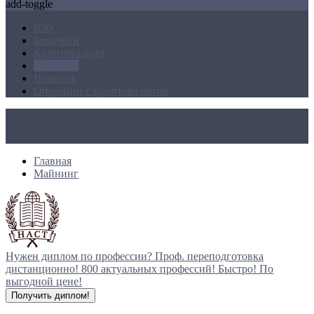
add-toggle
ICO
Блокчейн
Криптовалюта
Майнинг
Новости
Операции с криптовалютой
Главная
Майнинг
Нужен диплом по профессии?
Проф. переподготовка
дистанционно!
800 актуальных профессий!
Быстро! По
выгодной цене!
Получить диплом!