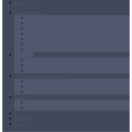
Курс BTC
Криптовалюта
Bitcoin
Ethereum
Litecoin
Namecoin
NXT
Peercoin
Ripple
Майнинг
Создание ферм
GPU майнинг
FPGA, ASIC
Операции с криптовалютой
Биржи
Кошельки
Обменники
Новости
Аналитика
Законодательство
ICO
Блокчейн
Курс BTC