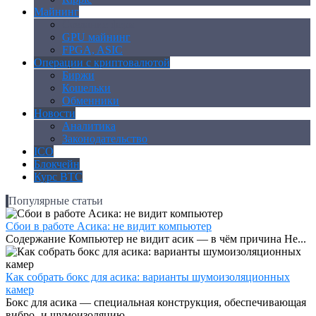
Майнинг
Создание ферм
GPU майнинг
FPGA, ASIC
Операции с криптовалютой
Биржи
Кошельки
Обменники
Новости
Аналитика
Законодательство
ICO
Блокчейн
Курс BTC
Популярные статьи
Сбои в работе Асика: не видит компьютер
Содержание Компьютер не видит асик — в чём причина Не...
Как собрать бокс для асика: варианты шумоизоляционных
камер
Бокс для асика — специальная конструкция, обеспечивающая
вибро- и шумоизоляцию,...