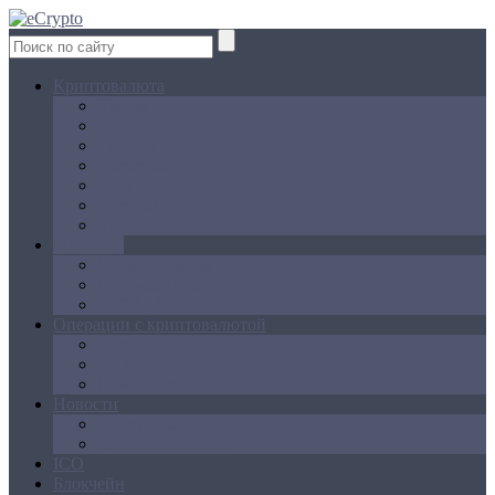
Криптовалюта
Bitcoin
Ethereum
Litecoin
Namecoin
NXT
Peercoin
Ripple
Майнинг
Создание ферм
GPU майнинг
FPGA, ASIC
Операции с криптовалютой
Биржи
Кошельки
Обменники
Новости
Аналитика
Законодательство
ICO
Блокчейн