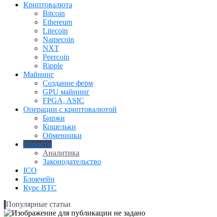
Криптовалюта
Bitcoin
Ethereum
Litecoin
Namecoin
NXT
Peercoin
Ripple
Майнинг
Создание ферм
GPU майнинг
FPGA, ASIC
Операции с криптовалютой
Биржи
Кошельки
Обменники
Новости
Аналитика
Законодательство
ICO
Блокчейн
Курс BTC
Популярные статьи