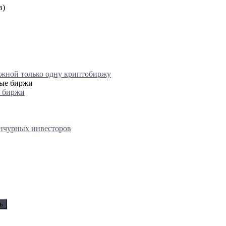
в)
ежной только одну криптобиржу
е биржи
енчурных инвесторов