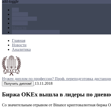
add-toggle
ICO
Блокчейн
Криптовалюта
Майнинг
Новости
Операции с криптовалютой
Главная
Новости
Аналитика
Нужен диплом по профессии?
Проф. переподготовка дистанци
13.11.2018
Получить диплом!
Биржа OKEx вышла в лидеры по дневно
Со значительным отрывом от Binance криптовалютная биржа O