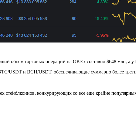
бщий объем торговых операций на OKEx составил $648 млн, а у 
C/USDT и BCH/USDT, обеспечивающие суммарно более трети о
ех стейблкоинов, конкурирующих со все еще крайне популярным