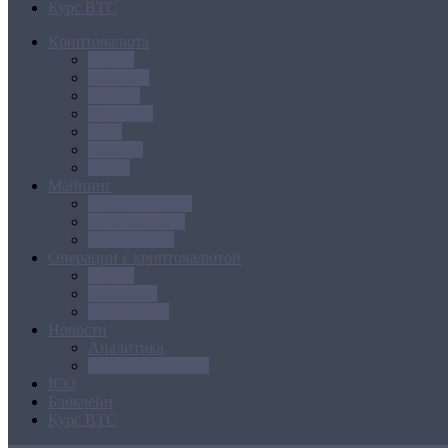
Курс BTC
Криптовалюта
Bitcoin
Ethereum
Litecoin
Namecoin
NXT
Peercoin
Ripple
Майнинг
Создание ферм
GPU майнинг
FPGA, ASIC
Операции с криптовалютой
Биржи
Кошельки
Обменники
Новости
Аналитика
Законодательство
ICO
Блокчейн
Курс BTC