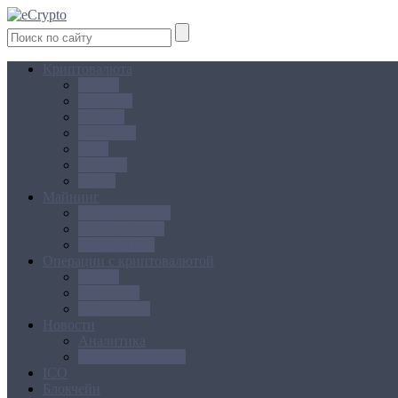
Криптовалюта
Bitcoin
Ethereum
Litecoin
Namecoin
NXT
Peercoin
Ripple
Майнинг
Создание ферм
GPU майнинг
FPGA, ASIC
Операции с криптовалютой
Биржи
Кошельки
Обменники
Новости
Аналитика
Законодательство
ICO
Блокчейн