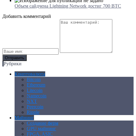
Объем сайдчена Lightning Network достиг 700 BTC
Добавить комментарий
Рубрики
Криптовалюта
Bitcoin
Ethereum
Litecoin
Namecoin
NXT
Peercoin
Ripple
Майнинг
Создание ферм
GPU майнинг
FPGA, ASIC