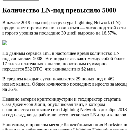
Количество LN-нод превысило 5000
В начале 2019 года инфраструктура Lightning Network (LN)
продолжает стремительно развиваться — число нод этой сети
второго уровня за последние 30 дней выросло на 16,57%.
По данным сервиса 1ml, в настоящее время количество LN-
нод составляет 5008. Эти ноды связывают между собой более
17 тысяч платежных каналов, по которым суммарно
передается 532 BTC, что эквивалентно $2 млн.
В среднем каждые сутки появляется 29 новых нод и 462
новых канала. Общее количество последних выросло за месяц
на 36%.
Недавно ветеран криптоиндустрии и техдиректор стартапа
Casa Джеймсон Лопп, опубликовал твит, в котором
сравнивается состояние сети Lightning Network в декабре 2018
и год назад, когда работало всего несколько LN-нод и каналов
Напомним, в прошлом месяце блокчейн-компания Blockstream
объявила о добавлении поддержки Lightning Network в сервис