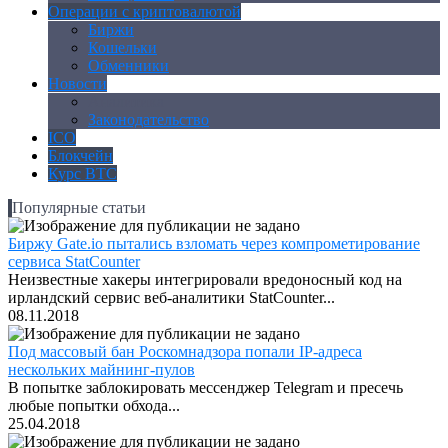
Операции с криптовалютой
Биржи
Кошельки
Обменники
Новости
Аналитика
Законодательство
ICO
Блокчейн
Курс BTC
Популярные статьи
Биржу Gate.io пытались взломать через компрометирование
сервиса StatCounter
Неизвестные хакеры интегрировали вредоносный код на
ирландский сервис веб-аналитики StatCounter...
08.11.2018
Под массовый бан Роскомнадзора попали IP-адреса
нескольких майнинг-пулов
В попытке заблокировать мессенджер Telegram и пресечь
любые попытки обхода...
25.04.2018