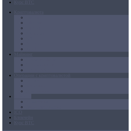
Курс BTC
Криптовалюта
Bitcoin
Ethereum
Litecoin
Namecoin
NXT
Peercoin
Ripple
Майнинг
Создание ферм
GPU майнинг
FPGA, ASIC
Операции с криптовалютой
Биржи
Кошельки
Обменники
Новости
Аналитика
Законодательство
ICO
Блокчейн
Курс BTC