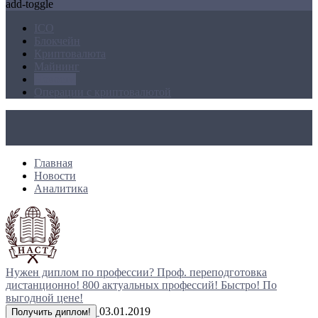
add-toggle
ICO
Блокчейн
Криптовалюта
Майнинг
Новости
Операции с криптовалютой
Главная
Новости
Аналитика
Нужен диплом по профессии?
Проф. переподготовка
дистанционно!
800 актуальных профессий!
Быстро! По
выгодной цене!
03.01.2019
Получить диплом!