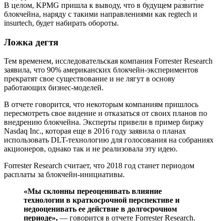
В целом, KPMG пришла к выводу, что в будущем развитие
блокчейна, наряду с такими направлениями как regtech и
insurtech, будет набирать обороты.
Ложка дегтя
Тем временем, исследовательская компания Forrester Research
заявила, что 90% американских блокчейн-экспериментов
прекратят свое существование и не лягут в основу
работающих бизнес-моделей.
В отчете говорится, что некоторым компаниям пришлось
пересмотреть свое видение и отказаться от своих планов по
внедрению блокчейна. Эксперты привели в пример биржу
Nasdaq Inc., которая еще в 2016 году заявила о планах
использовать DLT-технологию для голосования на собраниях
акционеров, однако так и не реализовала эту идею.
Forrester Research считает, что 2018 год станет периодом
расплаты за блокчейн-инициативы.
«Мы склонны переоценивать влияние
технологии в краткосрочной перспективе и
недооценивать ее действие в долгосрочном
периоде»,
— говорится в отчете Forrester Research.