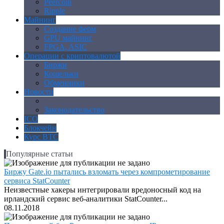
Peercoin
Ripple
Майнинг
Создание ферм
GPU майнинг
FPGA, ASIC
Операции с криптовалютой
Биржи
Кошельки
Обменники
Новости
Аналитика
Законодательство
ICO
Блокчейн
Курс BTC
Популярные статьи
Биржу Gate.io пытались взломать через компрометирование
сервиса StatCounter
Неизвестные хакеры интегрировали вредоносный код на
ирландский сервис веб-аналитики StatCounter...
08.11.2018