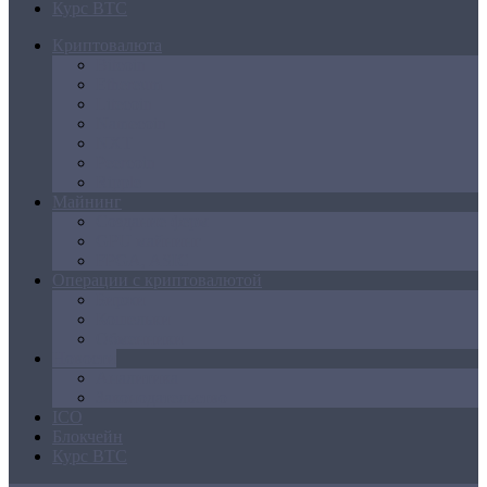
Курс BTC
Криптовалюта
Bitcoin
Ethereum
Litecoin
Namecoin
NXT
Peercoin
Ripple
Майнинг
Создание ферм
GPU майнинг
FPGA, ASIC
Операции с криптовалютой
Биржи
Кошельки
Обменники
Новости
Аналитика
Законодательство
ICO
Блокчейн
Курс BTC