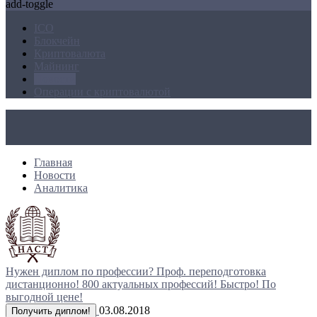
add-toggle
ICO
Блокчейн
Криптовалюта
Майнинг
Новости
Операции с криптовалютой
Главная
Новости
Аналитика
Нужен диплом по профессии?
Проф. переподготовка
дистанционно!
800 актуальных профессий!
Быстро! По
выгодной цене!
03.08.2018
Получить диплом!