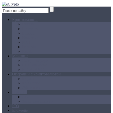
Криптовалюта
Bitcoin
Ethereum
Litecoin
Namecoin
NXT
Peercoin
Ripple
Майнинг
Создание ферм
GPU майнинг
FPGA, ASIC
Операции с криптовалютой
Биржи
Кошельки
Обменники
Новости
Аналитика
Законодательство
ICO
Блокчейн