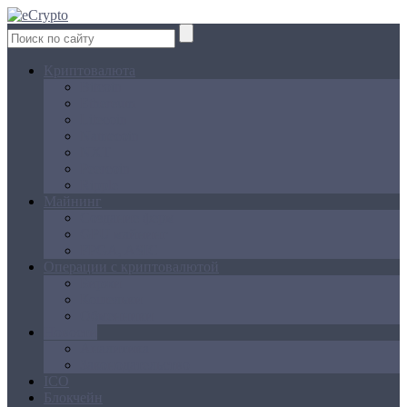
Криптовалюта
Bitcoin
Ethereum
Litecoin
Namecoin
NXT
Peercoin
Ripple
Майнинг
Создание ферм
GPU майнинг
FPGA, ASIC
Операции с криптовалютой
Биржи
Кошельки
Обменники
Новости
Аналитика
Законодательство
ICO
Блокчейн