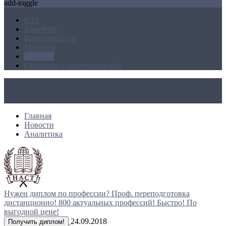
add-toggle
ICO
Блокчейн
Криптовалюта
Майнинг
Новости
Операции с криптовалютой
Главная
Новости
Аналитика
Нужен диплом по профессии?
Проф. переподготовка
дистанционно!
800 актуальных профессий!
Быстро! По
выгодной цене!
24.09.2018
Получить диплом!