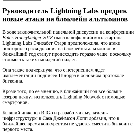
Руководитель Lightning Labs предрек
новые атаки на блокчейн альткоинов
В ходе заключительной панельной дискуссии на конференции
Baltic Honeybadger 2018
глава калифорнийского стартапа
Lightning Labs Элизабет Старк предположила, что атаки
повторного расходования на блокчейны альткоинов в
ближайший год станут происходить гораздо чаще, поскольку
стоимость таких нападений падает.
Она также подчеркнула, что с нетерпением ждет
имплементации подписей Шнорра в основном протоколе
биткоина.
Кроме того, по ее мнению, в ближайший год все больше
юзеров начнут использовать Lightning Network с помощью
смартфонов.
Бывший инженер BitGo и разработчик мультисиг-
инфраструктуры в Casa Джеймсон Лопп добавил, что в
ближайшее время конкурентам не удастся сместить биткоин с
первого места.