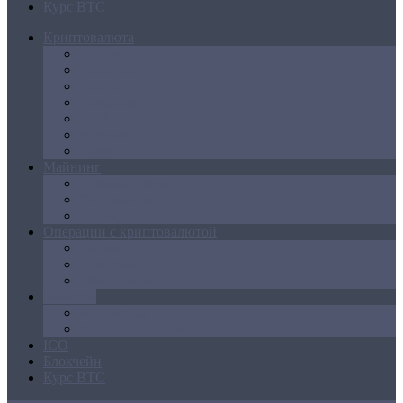
Курс BTC
Криптовалюта
Bitcoin
Ethereum
Litecoin
Namecoin
NXT
Peercoin
Ripple
Майнинг
Создание ферм
GPU майнинг
FPGA, ASIC
Операции с криптовалютой
Биржи
Кошельки
Обменники
Новости
Аналитика
Законодательство
ICO
Блокчейн
Курс BTC