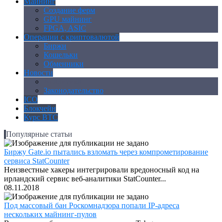
Майнинг
Создание ферм
GPU майнинг
FPGA, ASIC
Операции с криптовалютой
Биржи
Кошельки
Обменники
Новости
Аналитика
Законодательство
ICO
Блокчейн
Курс BTC
Популярные статьи
Биржу Gate.io пытались взломать через компрометирование
сервиса StatCounter
Неизвестные хакеры интегрировали вредоносный код на
ирландский сервис веб-аналитики StatCounter...
08.11.2018
Под массовый бан Роскомнадзора попали IP-адреса
нескольких майнинг-пулов