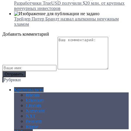
Разработчики TrueUSD получили $20 млн. от крупных
венчурных инвесторов
Трейдер Питер Брандт назвал альткоины ненужным
хламом
Добавить комментарий
Рубрики
Криптовалюта
Bitcoin
Ethereum
Litecoin
Namecoin
NXT
Peercoin
Ripple