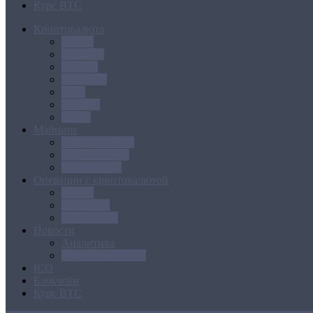
Курс BTC
Криптовалюта
Bitcoin
Ethereum
Litecoin
Namecoin
NXT
Peercoin
Ripple
Майнинг
Создание ферм
GPU майнинг
FPGA, ASIC
Операции с криптовалютой
Биржи
Кошельки
Обменники
Новости
Аналитика
Законодательство
ICO
Блокчейн
Курс BTC