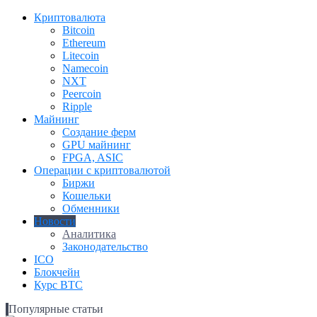
Криптовалюта
Bitcoin
Ethereum
Litecoin
Namecoin
NXT
Peercoin
Ripple
Майнинг
Создание ферм
GPU майнинг
FPGA, ASIC
Операции с криптовалютой
Биржи
Кошельки
Обменники
Новости
Аналитика
Законодательство
ICO
Блокчейн
Курс BTC
Популярные статьи