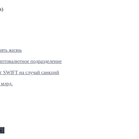
в)
нять жизнь
риптовалютное подразделение
г SWIFT на случай санкций
 млрд.