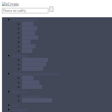
Криптовалюта
Bitcoin
Ethereum
Litecoin
Namecoin
NXT
Peercoin
Ripple
Майнинг
Создание ферм
GPU майнинг
FPGA, ASIC
Операции с криптовалютой
Биржи
Кошельки
Обменники
Новости
Аналитика
Законодательство
ICO
Блокчейн