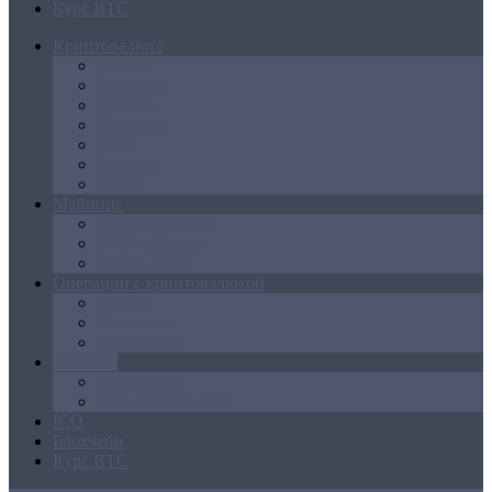
Курс BTC
Криптовалюта
Bitcoin
Ethereum
Litecoin
Namecoin
NXT
Peercoin
Ripple
Майнинг
Создание ферм
GPU майнинг
FPGA, ASIC
Операции с криптовалютой
Биржи
Кошельки
Обменники
Новости
Аналитика
Законодательство
ICO
Блокчейн
Курс BTC