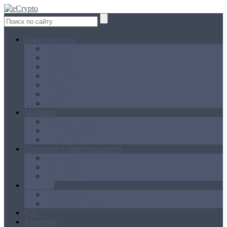
Криптовалюта
Bitcoin
Ethereum
Litecoin
Namecoin
NXT
Peercoin
Ripple
Майнинг
Создание ферм
GPU майнинг
FPGA, ASIC
Операции с криптовалютой
Биржи
Кошельки
Обменники
Новости
Аналитика
Законодательство
ICO
Блокчейн