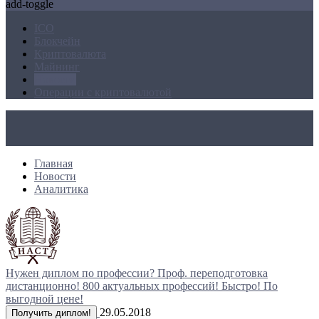
add-toggle
ICO
Блокчейн
Криптовалюта
Майнинг
Новости
Операции с криптовалютой
Главная
Новости
Аналитика
Нужен диплом по профессии?
Проф. переподготовка
дистанционно!
800 актуальных профессий!
Быстро! По
выгодной цене!
29.05.2018
Получить диплом!