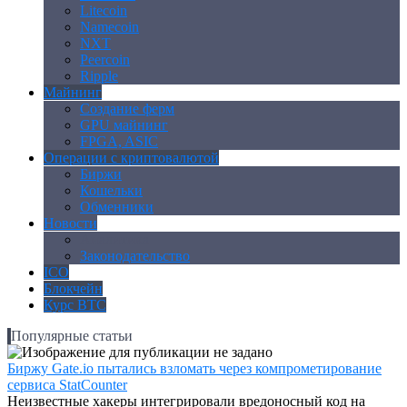
Litecoin
Namecoin
NXT
Peercoin
Ripple
Майнинг
Создание ферм
GPU майнинг
FPGA, ASIC
Операции с криптовалютой
Биржи
Кошельки
Обменники
Новости
Аналитика
Законодательство
ICO
Блокчейн
Курс BTC
Популярные статьи
Биржу Gate.io пытались взломать через компрометирование
сервиса StatCounter
Неизвестные хакеры интегрировали вредоносный код на