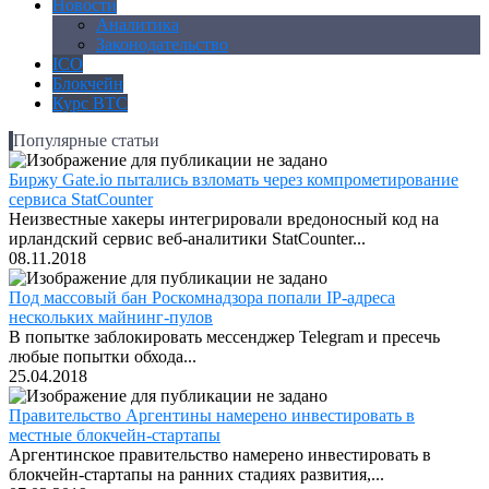
Новости
Аналитика
Законодательство
ICO
Блокчейн
Курс BTC
Популярные статьи
Биржу Gate.io пытались взломать через компрометирование
сервиса StatCounter
Неизвестные хакеры интегрировали вредоносный код на
ирландский сервис веб-аналитики StatCounter...
08.11.2018
Под массовый бан Роскомнадзора попали IP-адреса
нескольких майнинг-пулов
В попытке заблокировать мессенджер Telegram и пресечь
любые попытки обхода...
25.04.2018
Правительство Аргентины намерено инвестировать в
местные блокчейн-стартапы
Аргентинское правительство намерено инвестировать в
блокчейн-стартапы на ранних стадиях развития,...