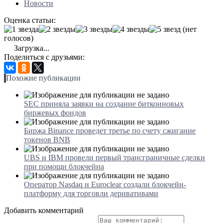
Новости
Оценка статьи:
(нет
голосов)
Загрузка...
Поделиться с друзьями:
Похожие публикации
SEC приняла заявки на создание биткоиновых
биржевых фондов
Биржа Binance проведет третье по счету сжигание
токенов BNB
UBS и IBM провели первый трансграничные сделки
при помощи блокчейна
Оператор Nasdaq и Euroclear создали блокчейн-
платформу для торговли деривативами
Добавить комментарий