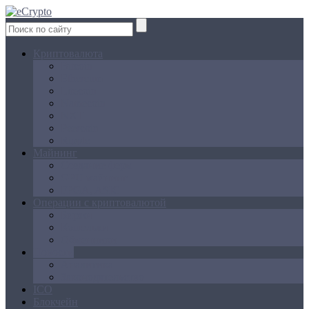
Криптовалюта
Bitcoin
Ethereum
Litecoin
Namecoin
NXT
Peercoin
Ripple
Майнинг
Создание ферм
GPU майнинг
FPGA, ASIC
Операции с криптовалютой
Биржи
Кошельки
Обменники
Новости
Аналитика
Законодательство
ICO
Блокчейн