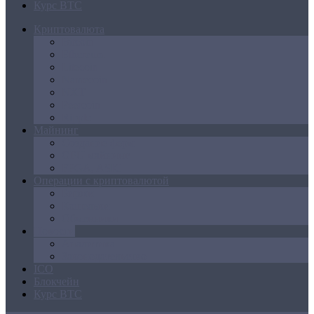
Курс BTC
Криптовалюта
Bitcoin
Ethereum
Litecoin
Namecoin
NXT
Peercoin
Ripple
Майнинг
Создание ферм
GPU майнинг
FPGA, ASIC
Операции с криптовалютой
Биржи
Кошельки
Обменники
Новости
Аналитика
Законодательство
ICO
Блокчейн
Курс BTC