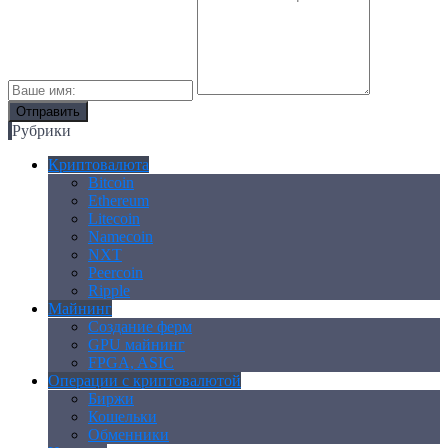
Рубрики
Криптовалюта
Bitcoin
Ethereum
Litecoin
Namecoin
NXT
Peercoin
Ripple
Майнинг
Создание ферм
GPU майнинг
FPGA, ASIC
Операции с криптовалютой
Биржи
Кошельки
Обменники