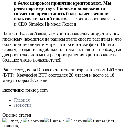
в более широком принятии криптовалют. Мы
рады партнерству с Binance и возможности
совместно предоставить более качественный
пользовательский опыт»,
— сказал сооснователь
и CEO Simplex Нимрод Лехави.
Чанпэн Чжао добавил, что криптовалютная индустрия по-
прежнему находится на раннем этапе своего развития и что
большинство денег в мире – это все тот же фиат. По его
словам, создание подобных платежных шлюзов необходимо
для роста экосистемы и распространения криптовалют на
большее число пользователей.
Ранее сегодня на Binance стартовали торги токеном BitTorrent
(BTT). Краудсейл BTT состоялся 28 января и всего за 18
минут собрал $7,2 млн.
Источник
: forklog.com
Главная
Новости
Оценка статьи:
(нет
голосов)