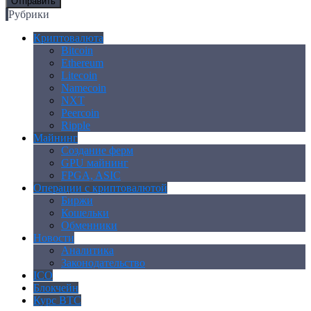
Рубрики
Криптовалюта
Bitcoin
Ethereum
Litecoin
Namecoin
NXT
Peercoin
Ripple
Майнинг
Создание ферм
GPU майнинг
FPGA, ASIC
Операции с криптовалютой
Биржи
Кошельки
Обменники
Новости
Аналитика
Законодательство
ICO
Блокчейн
Курс BTC