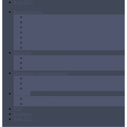
Курс BTC
Криптовалюта
Bitcoin
Ethereum
Litecoin
Namecoin
NXT
Peercoin
Ripple
Майнинг
Создание ферм
GPU майнинг
FPGA, ASIC
Операции с криптовалютой
Биржи
Кошельки
Обменники
Новости
Аналитика
Законодательство
ICO
Блокчейн
Курс BTC