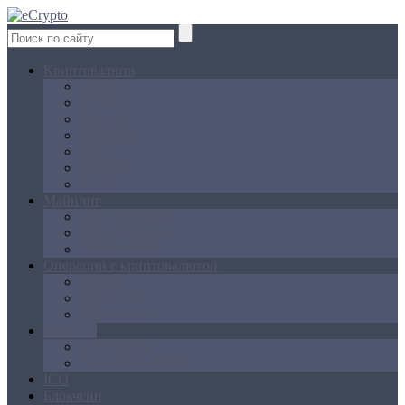
Криптовалюта
Bitcoin
Ethereum
Litecoin
Namecoin
NXT
Peercoin
Ripple
Майнинг
Создание ферм
GPU майнинг
FPGA, ASIC
Операции с криптовалютой
Биржи
Кошельки
Обменники
Новости
Аналитика
Законодательство
ICO
Блокчейн