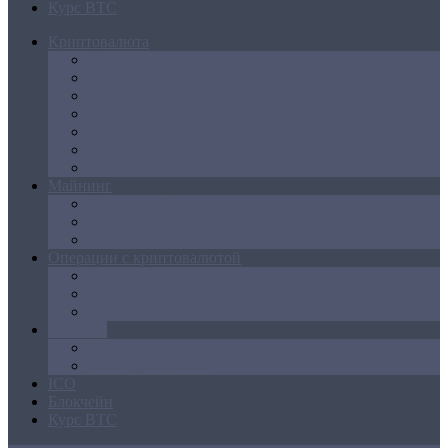
Курс BTC
Криптовалюта
Bitcoin
Ethereum
Litecoin
Namecoin
NXT
Peercoin
Ripple
Майнинг
Создание ферм
GPU майнинг
FPGA, ASIC
Операции с криптовалютой
Биржи
Кошельки
Обменники
Новости
Аналитика
Законодательство
ICO
Блокчейн
Курс BTC