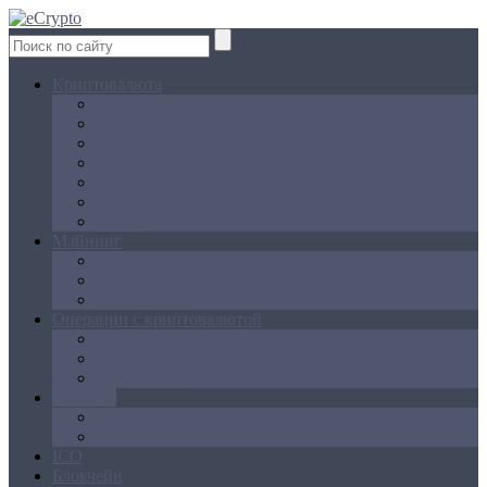
Криптовалюта
Bitcoin
Ethereum
Litecoin
Namecoin
NXT
Peercoin
Ripple
Майнинг
Создание ферм
GPU майнинг
FPGA, ASIC
Операции с криптовалютой
Биржи
Кошельки
Обменники
Новости
Аналитика
Законодательство
ICO
Блокчейн