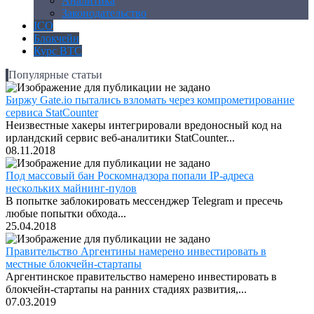
Аналитика
Законодательство
ICO
Блокчейн
Курс BTC
Популярные статьи
Биржу Gate.io пытались взломать через компрометирование
сервиса StatCounter
Неизвестные хакеры интегрировали вредоносный код на
ирландский сервис веб-аналитики StatCounter...
08.11.2018
Под массовый бан Роскомнадзора попали IP-адреса
нескольких майнинг-пулов
В попытке заблокировать мессенджер Telegram и пресечь
любые попытки обхода...
25.04.2018
Правительство Аргентины намерено инвестировать в
местные блокчейн-стартапы
Аргентинское правительство намерено инвестировать в
блокчейн-стартапы на ранних стадиях развития,...
07.03.2019