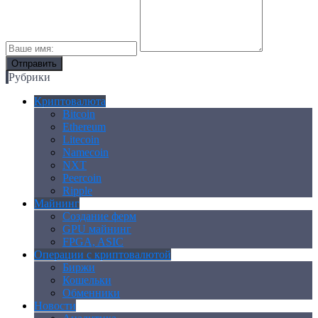
Рубрики
Криптовалюта
Bitcoin
Ethereum
Litecoin
Namecoin
NXT
Peercoin
Ripple
Майнинг
Создание ферм
GPU майнинг
FPGA, ASIC
Операции с криптовалютой
Биржи
Кошельки
Обменники
Новости