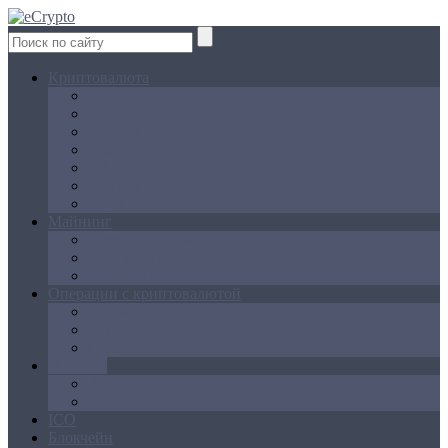
Криптовалюта
Bitcoin
Ethereum
Litecoin
Namecoin
NXT
Peercoin
Ripple
Майнинг
Создание ферм
GPU майнинг
FPGA, ASIC
Операции с криптовалютой
Биржи
Кошельки
Обменники
Новости
Аналитика
Законодательство
ICO
Блокчейн