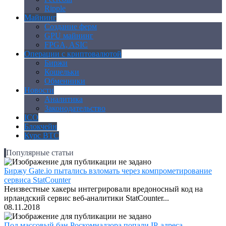
Ripple
Майнинг
Создание ферм
GPU майнинг
FPGA, ASIC
Операции с криптовалютой
Биржи
Кошельки
Обменники
Новости
Аналитика
Законодательство
ICO
Блокчейн
Курс BTC
Популярные статьи
Биржу Gate.io пытались взломать через компрометирование
сервиса StatCounter
Неизвестные хакеры интегрировали вредоносный код на
ирландский сервис веб-аналитики StatCounter...
08.11.2018
Под массовый бан Роскомнадзора попали IP-адреса