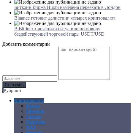
Биткоин-биржа Huobi намерена переехать в Лондон
Binance готовит делистинг четырех криптовалют
В Bitfinex прояснили ситуацию по поводу
бездействующей торговой пары USDT/USD
Добавить комментарий
Рубрики
Криптовалюта
Bitcoin
Ethereum
Litecoin
Namecoin
NXT
Peercoin