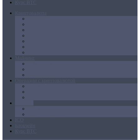
Курс BTC
Криптовалюта
Bitcoin
Ethereum
Litecoin
Namecoin
NXT
Peercoin
Ripple
Майнинг
Создание ферм
GPU майнинг
FPGA, ASIC
Операции с криптовалютой
Биржи
Кошельки
Обменники
Новости
Аналитика
Законодательство
ICO
Блокчейн
Курс BTC