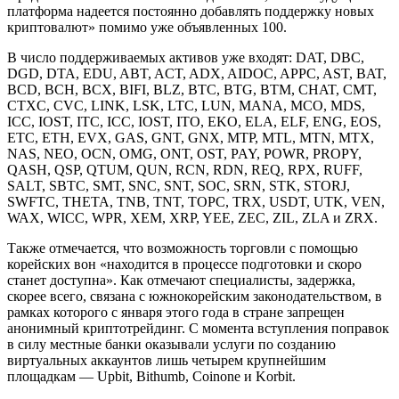
платформа надеется постоянно добавлять поддержку новых
криптовалют» помимо уже объявленных 100.
В число поддерживаемых активов уже входят: DAT, DBC,
DGD, DTA, EDU, ABT, ACT, ADX, AIDOC, APPC, AST, BAT,
BCD, BCH, BCX, BIFI, BLZ, BTC, BTG, BTM, CHAT, CMT,
CTXC, CVC, LINK, LSK, LTC, LUN, MANA, MCO, MDS,
ICC, IOST, ITC, ICC, IOST, ITO, EKO, ELA, ELF, ENG, EOS,
ETC, ETH, EVX, GAS, GNT, GNX, MTP, MTL, MTN, MTX,
NAS, NEO, OCN, OMG, ONT, OST, PAY, POWR, PROPY,
QASH, QSP, QTUM, QUN, RCN, RDN, REQ, RPX, RUFF,
SALT, SBTC, SMT, SNC, SNT, SOC, SRN, STK, STORJ,
SWFTC, THETA, TNB, TNT, TOPC, TRX, USDT, UTK, VEN,
WAX, WICC, WPR, XEM, XRP, YEE, ZEC, ZIL, ZLA и ZRX.
Также отмечается, что возможность торговли с помощью
корейских вон «находится в процессе подготовки и скоро
станет доступна». Как отмечают специалисты, задержка,
скорее всего, связана с южнокорейским законодательством, в
рамках которого с января этого года в стране запрещен
анонимный криптотрейдинг. С момента вступления поправок
в силу местные банки оказывали услуги по созданию
виртуальных аккаунтов лишь четырем крупнейшим
площадкам — Upbit, Bithumb, Coinone и Korbit.