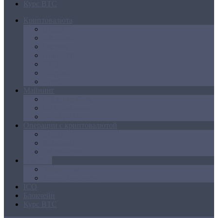
Курс BTC
Криптовалюта
Bitcoin
Ethereum
Litecoin
Namecoin
NXT
Peercoin
Ripple
Майнинг
Создание ферм
GPU майнинг
FPGA, ASIC
Операции с криптовалютой
Биржи
Кошельки
Обменники
Новости
Аналитика
Законодательство
ICO
Блокчейн
Курс BTC