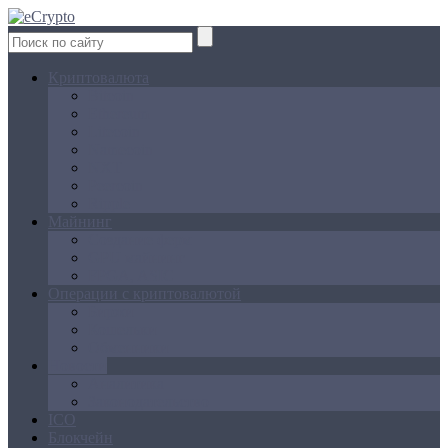
Криптовалюта
Bitcoin
Ethereum
Litecoin
Namecoin
NXT
Peercoin
Ripple
Майнинг
Создание ферм
GPU майнинг
FPGA, ASIC
Операции с криптовалютой
Биржи
Кошельки
Обменники
Новости
Аналитика
Законодательство
ICO
Блокчейн