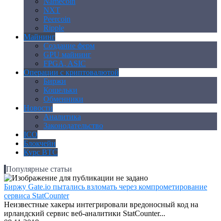
Namecoin
NXT
Peercoin
Ripple
Майнинг
Создание ферм
GPU майнинг
FPGA, ASIC
Операции с криптовалютой
Биржи
Кошельки
Обменники
Новости
Аналитика
Законодательство
ICO
Блокчейн
Курс BTC
Популярные статьи
Биржу Gate.io пытались взломать через компрометирование
сервиса StatCounter
Неизвестные хакеры интегрировали вредоносный код на
ирландский сервис веб-аналитики StatCounter...