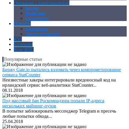
Операции с криптовалютой
Биржи
Кошельки
Обменники
Новости
Аналитика
Законодательство
ICO
Блокчейн
Курс BTC
Популярные статьи
Биржу Gate.io пытались взломать через компрометирование
сервиса StatCounter
Неизвестные хакеры интегрировали вредоносный код на
ирландский сервис веб-аналитики StatCounter...
08.11.2018
Под массовый бан Роскомнадзора попали IP-адреса
нескольких майнинг-пулов
В попытке заблокировать мессенджер Telegram и пресечь
любые попытки обхода...
25.04.2018