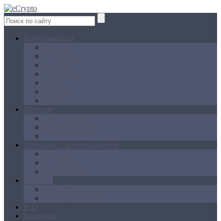
Криптовалюта
Bitcoin
Ethereum
Litecoin
Namecoin
NXT
Peercoin
Ripple
Майнинг
Создание ферм
GPU майнинг
FPGA, ASIC
Операции с криптовалютой
Биржи
Кошельки
Обменники
Новости
Аналитика
Законодательство
ICO
Блокчейн