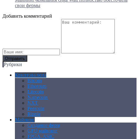
свои фермы
Добавить комментарий
Рубрики
Криптовалюта
Bitcoin
Ethereum
Litecoin
Namecoin
NXT
Peercoin
Ripple
Майнинг
Создание ферм
GPU майнинг
FPGA, ASIC