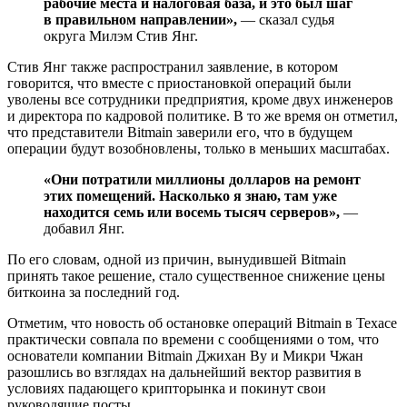
рабочие места и налоговая база, и это был шаг
в правильном направлении»,
— сказал судья
округа Милэм Стив Янг.
Стив Янг также распространил заявление, в котором
говорится, что вместе с приостановкой операций были
уволены все сотрудники предприятия, кроме двух инженеров
и директора по кадровой политике. В то же время он отметил,
что представители Bitmain заверили его, что в будущем
операции будут возобновлены, только в меньших масштабах.
«Они потратили миллионы долларов на ремонт
этих помещений. Насколько я знаю, там уже
находится семь или восемь тысяч серверов»,
—
добавил Янг.
По его словам, одной из причин, вынудившей Bitmain
принять такое решение, стало существенное снижение цены
биткоина за последний год.
Отметим, что новость об остановке операций Bitmain в Техасе
практически совпала по времени с сообщениями о том, что
основатели компании Bitmain Джихан Ву и Микри Чжан
разошлись во взглядах на дальнейший вектор развития в
условиях падающего крипторынка и покинут свои
руководящие посты.