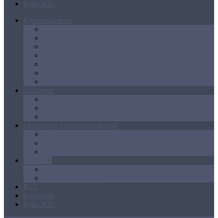
Курс BTC
Криптовалюта
Bitcoin
Ethereum
Litecoin
Namecoin
NXT
Peercoin
Ripple
Майнинг
Создание ферм
GPU майнинг
FPGA, ASIC
Операции с криптовалютой
Биржи
Кошельки
Обменники
Новости
Аналитика
Законодательство
ICO
Блокчейн
Курс BTC