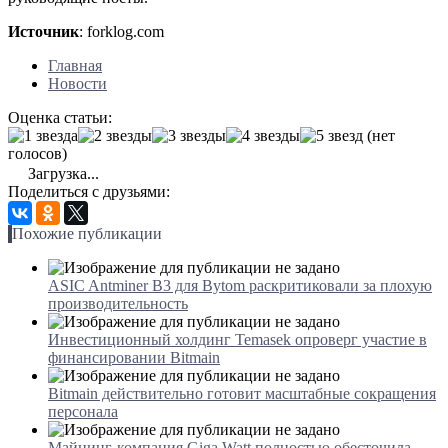
Источник
: forklog.com
Главная
Новости
Оценка статьи:
(нет
голосов)
Загрузка...
Поделиться с друзьями:
Похожие публикации
ASIC Antminer B3 для Bytom раскритиковали за плохую
производительность
Инвестиционный холдинг Temasek опроверг участие в
финансировании Bitmain
Bitmain действительно готовит масштабные сокращения
персонала
Майнинг-компания Giga Watt полностью обесточила