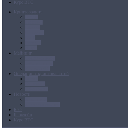
Курс BTC
Криптовалюта
Bitcoin
Ethereum
Litecoin
Namecoin
NXT
Peercoin
Ripple
Майнинг
Создание ферм
GPU майнинг
FPGA, ASIC
Операции с криптовалютой
Биржи
Кошельки
Обменники
Новости
Аналитика
Законодательство
ICO
Блокчейн
Курс BTC