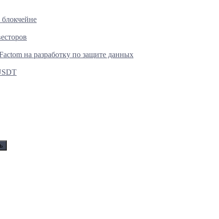
 блокчейне
весторов
actom на разработку по защите данных
 USDT