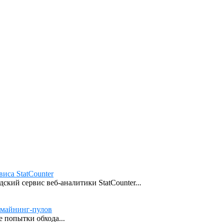
иса StatCounter
кий сервис веб-аналитики StatCounter...
 майнинг-пулов
 попытки обхода...