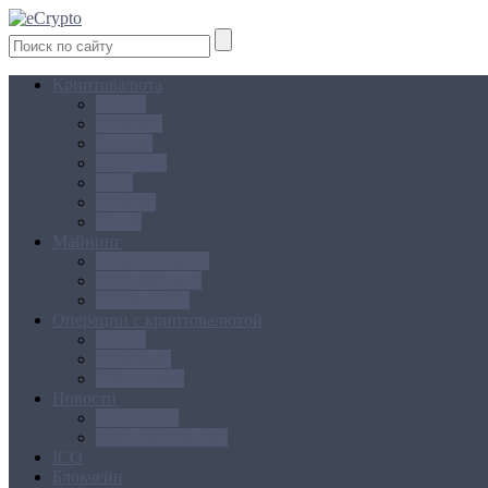
Криптовалюта
Bitcoin
Ethereum
Litecoin
Namecoin
NXT
Peercoin
Ripple
Майнинг
Создание ферм
GPU майнинг
FPGA, ASIC
Операции с криптовалютой
Биржи
Кошельки
Обменники
Новости
Аналитика
Законодательство
ICO
Блокчейн