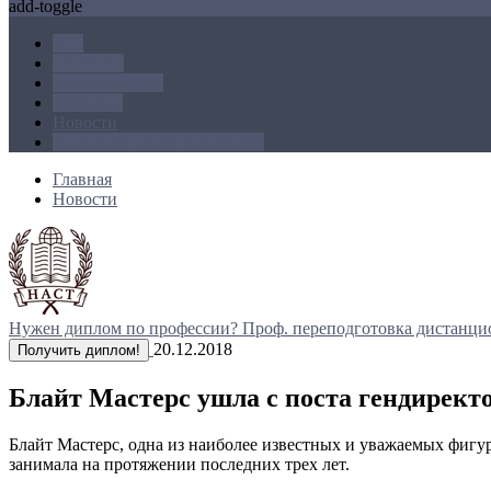
add-toggle
ICO
Блокчейн
Криптовалюта
Майнинг
Новости
Операции с криптовалютой
Главная
Новости
Нужен диплом по профессии?
Проф. переподготовка дистанци
20.12.2018
Получить диплом!
Блайт Мастерс ушла с поста гендиректор
Блайт Мастерс, одна из наиболее известных и уважаемых фигу
занимала на протяжении последних трех лет.