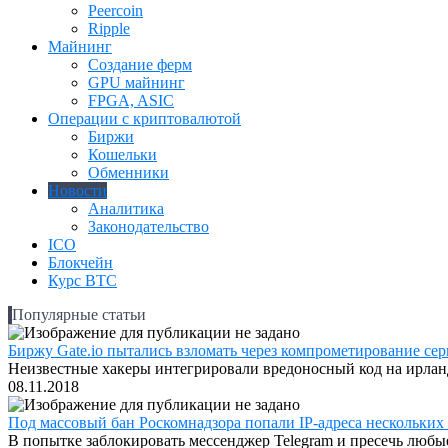
Peercoin
Ripple
Майнинг
Создание ферм
GPU майнинг
FPGA, ASIC
Операции с криптовалютой
Биржи
Кошельки
Обменники
Новости
Аналитика
Законодательство
ICO
Блокчейн
Курс BTC
Популярные статьи
Биржу Gate.io пытались взломать через компрометирование серв
Неизвестные хакеры интегрировали вредоносный код на ирландс
08.11.2018
Под массовый бан Роскомнадзора попали IP-адреса нескольких
В попытке заблокировать мессенджер Telegram и пресечь любые