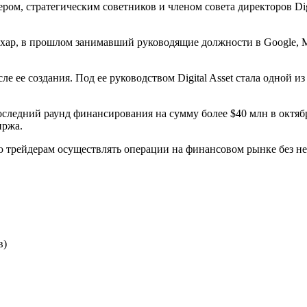
ром, стратегическим советников и членом совета директоров Dig
 в прошлом занимавший руководящие должности в Google, Micros
сле ее создания. Под ее руководством Digital Asset стала одно
дний раунд финансирования на сумму более $40 млн в октябре 20
иржа.
щую трейдерам осуществлять операции на финансовом рынке без
в)