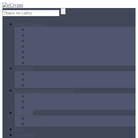
Криптовалюта
Bitcoin
Ethereum
Litecoin
Namecoin
NXT
Peercoin
Ripple
Майнинг
Создание ферм
GPU майнинг
FPGA, ASIC
Операции с криптовалютой
Биржи
Кошельки
Обменники
Новости
Аналитика
Законодательство
ICO
Блокчейн