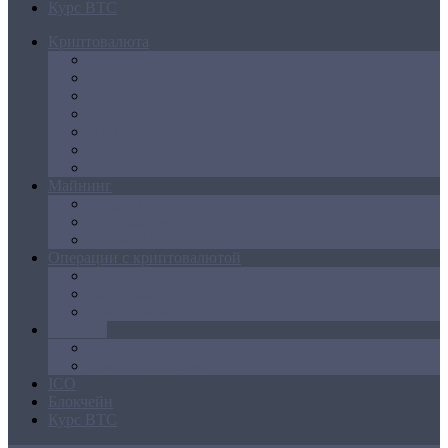
Курс BTC
Криптовалюта
Bitcoin
Ethereum
Litecoin
Namecoin
NXT
Peercoin
Ripple
Майнинг
Создание ферм
GPU майнинг
FPGA, ASIC
Операции с криптовалютой
Биржи
Кошельки
Обменники
Новости
Аналитика
Законодательство
ICO
Блокчейн
Курс BTC