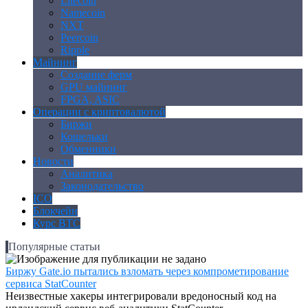
Litecoin
Namecoin
NXT
Peercoin
Ripple
Майнинг
Создание ферм
GPU майнинг
FPGA, ASIC
Операции с криптовалютой
Биржи
Кошельки
Обменники
Новости
Аналитика
Законодательство
ICO
Блокчейн
Курс BTC
Популярные статьи
Биржу Gate.io пытались взломать через компрометирование
сервиса StatCounter
Неизвестные хакеры интегрировали вредоносный код на