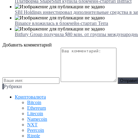
Платформа ShapeShift купила блокчейн-стартап Bitfract
SBI Holdings инвестировал дополнительные средства в 
Binance вложилась в блокчейн-стартап Terra
Bitfury Group получила $80 млн. от группы международн
Добавить комментарий
Рубрики
Криптовалюта
Bitcoin
Ethereum
Litecoin
Namecoin
NXT
Peercoin
Ripple