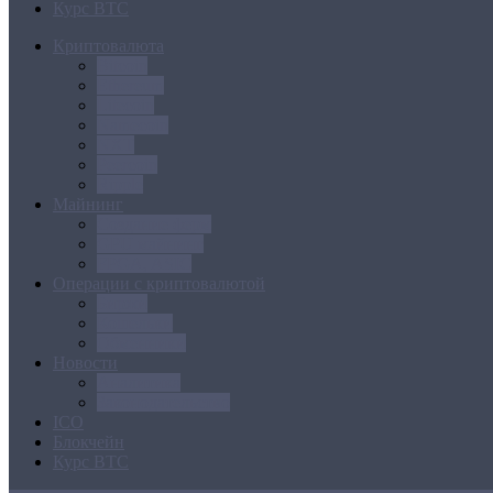
Курс BTC
Криптовалюта
Bitcoin
Ethereum
Litecoin
Namecoin
NXT
Peercoin
Ripple
Майнинг
Создание ферм
GPU майнинг
FPGA, ASIC
Операции с криптовалютой
Биржи
Кошельки
Обменники
Новости
Аналитика
Законодательство
ICO
Блокчейн
Курс BTC