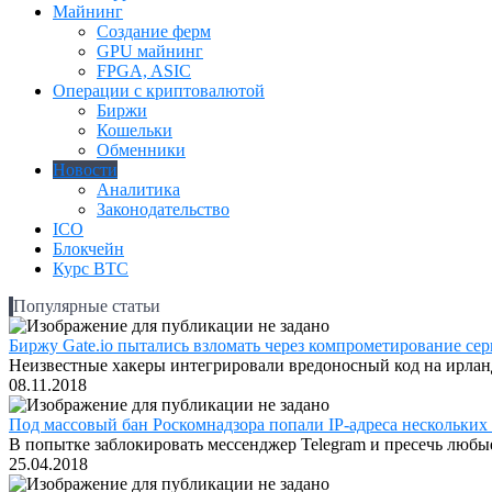
Майнинг
Создание ферм
GPU майнинг
FPGA, ASIC
Операции с криптовалютой
Биржи
Кошельки
Обменники
Новости
Аналитика
Законодательство
ICO
Блокчейн
Курс BTC
Популярные статьи
Биржу Gate.io пытались взломать через компрометирование серв
Неизвестные хакеры интегрировали вредоносный код на ирландс
08.11.2018
Под массовый бан Роскомнадзора попали IP-адреса нескольких
В попытке заблокировать мессенджер Telegram и пресечь любые
25.04.2018