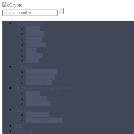
Криптовалюта
Bitcoin
Ethereum
Litecoin
Namecoin
NXT
Peercoin
Ripple
Майнинг
Создание ферм
GPU майнинг
FPGA, ASIC
Операции с криптовалютой
Биржи
Кошельки
Обменники
Новости
Аналитика
Законодательство
ICO
Блокчейн