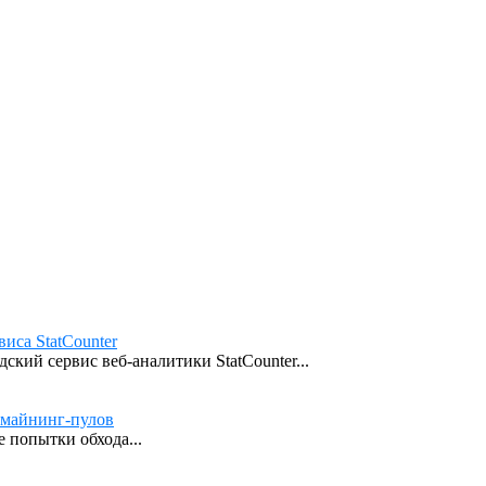
иса StatCounter
кий сервис веб-аналитики StatCounter...
 майнинг-пулов
 попытки обхода...