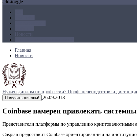
add-toggle
ICO
Блокчейн
Криптовалюта
Майнинг
Новости
Операции с криптовалютой
Главная
Новости
Нужен диплом по профессии?
Проф. переподготовка дистанци
26.09.2018
Получить диплом!
Coinbase намерен привлекать системн
Представители платформы по управлению криптовалютными акти
Caspian предоставит Coinbase ориентированный на институци