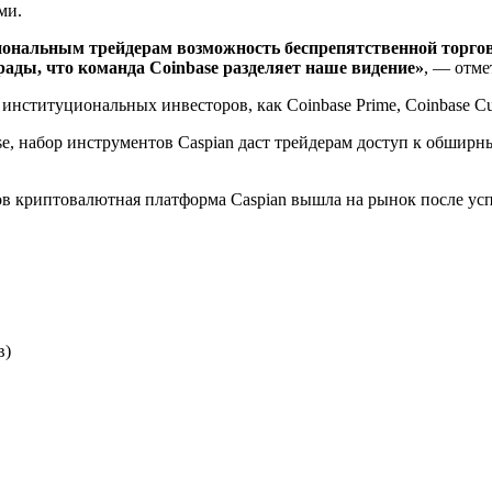
ми.
ональным трейдерам возможность беспрепятственной торгов
ады, что команда Coinbase разделяет наше видение»
, — отме
нституциональных инвесторов, как Coinbase Prime, Coinbase Cust
e, набор инструментов Caspian даст трейдерам доступ к обши
 криптовалютная платформа Caspian вышла на рынок после усп
в)