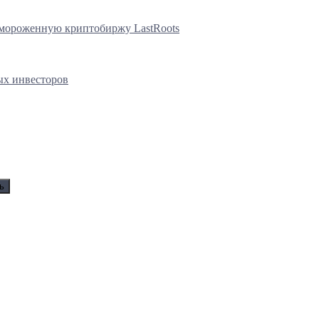
замороженную криптобиржу LastRoots
ых инвесторов