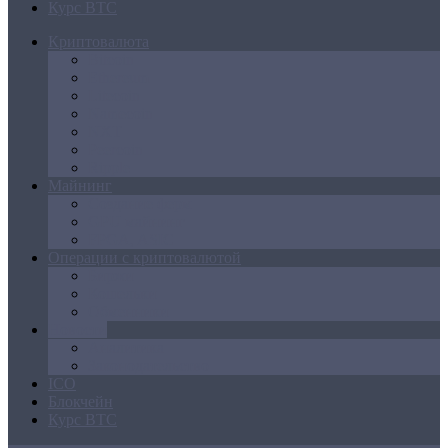
Курс BTC
Криптовалюта
Bitcoin
Ethereum
Litecoin
Namecoin
NXT
Peercoin
Ripple
Майнинг
Создание ферм
GPU майнинг
FPGA, ASIC
Операции с криптовалютой
Биржи
Кошельки
Обменники
Новости
Аналитика
Законодательство
ICO
Блокчейн
Курс BTC