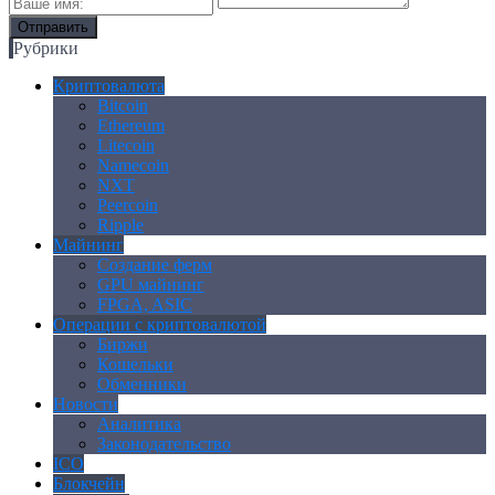
Рубрики
Криптовалюта
Bitcoin
Ethereum
Litecoin
Namecoin
NXT
Peercoin
Ripple
Майнинг
Создание ферм
GPU майнинг
FPGA, ASIC
Операции с криптовалютой
Биржи
Кошельки
Обменники
Новости
Аналитика
Законодательство
ICO
Блокчейн