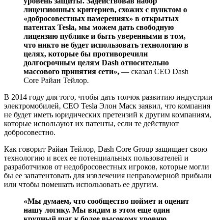
уровень защиты. Задействовав набор
лицензионных критериев, схожих с пунктом о
«добросовестных намерениях» в открытых
патентах Tesla, мы можем дать свободную
лицензию публике и быть уверенными в том,
что никто не будет использовать технологию в
целях, которые бы противоречили
долгосрочным целям Dash относительно
массового принятия сети»,
— сказал CEO Dash
Core Райан Тейлор.
В 2014 году для того, чтобы дать толчок развитию индустрии
электромобилей, CEO Tesla Элон Маск заявил, что компания
не будет иметь юридических претензий к другим компаниям,
которые используют их патенты, если те действуют
добросовестно.
Как говорит Райан Тейлор, Dash Core Group защищает свою
технологию и всех ее потенциальных пользователей и
разработчиков от недобросовестных игроков, которые могли
бы ее запатентовать для извлечения неправомерной прибыли
или чтобы помешать использовать ее другим.
«Мы думаем, что сообщество поймет и оценит
нашу логику. Мы видим в этом еще один
крупный шаг к более высокому уровню