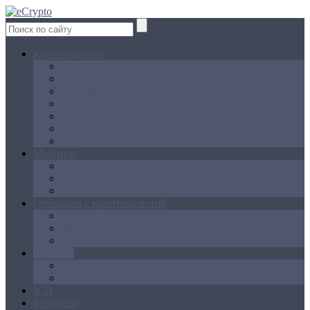
Криптовалюта
Bitcoin
Ethereum
Litecoin
Namecoin
NXT
Peercoin
Ripple
Майнинг
Создание ферм
GPU майнинг
FPGA, ASIC
Операции с криптовалютой
Биржи
Кошельки
Обменники
Новости
Аналитика
Законодательство
ICO
Блокчейн