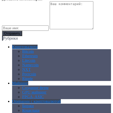
Рубрики
Криптовалюта
Bitcoin
Ethereum
Litecoin
Namecoin
NXT
Peercoin
Ripple
Майнинг
Создание ферм
GPU майнинг
FPGA, ASIC
Операции с криптовалютой
Биржи
Кошельки