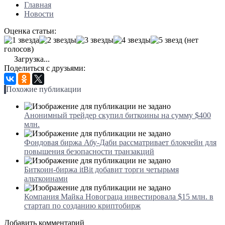
Главная
Новости
Оценка статьи:
(нет
голосов)
Загрузка...
Поделиться с друзьями:
Похожие публикации
Анонимный трейдер скупил биткоины на сумму $400
млн.
Фондовая биржа Абу-Даби рассматривает блокчейн для
повышения безопасности транзакций
Биткоин-биржа itBit добавит торги четырьмя
альткоинами
Компания Майка Новограца инвестировала $15 млн. в
стартап по созданию криптобирж
Добавить комментарий