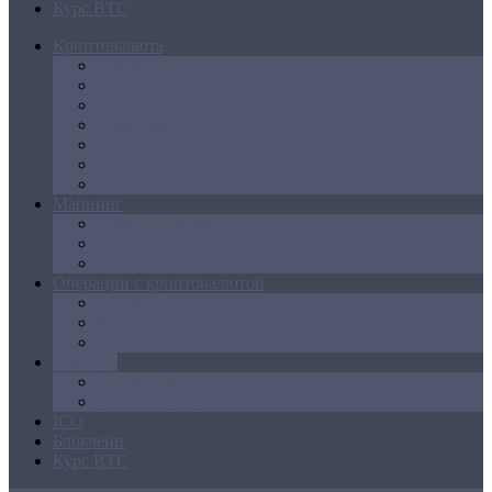
Курс BTC
Криптовалюта
Bitcoin
Ethereum
Litecoin
Namecoin
NXT
Peercoin
Ripple
Майнинг
Создание ферм
GPU майнинг
FPGA, ASIC
Операции с криптовалютой
Биржи
Кошельки
Обменники
Новости
Аналитика
Законодательство
ICO
Блокчейн
Курс BTC