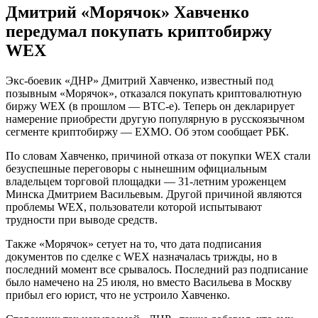
Дмитрий «Морячок» Хавченко
передумал покупать криптобиржу
WEX
Экс-боевик «ДНР» Дмитрий Хавченко, известный под
позывным «Морячок», отказался покупать криптовалютную
биржу WEX (в прошлом — BTC-e). Теперь он декларирует
намерение приобрести другую популярную в русскоязычном
сегменте криптобиржу — EXMO. Об этом сообщает РБК.
По словам Хавченко, причиной отказа от покупки WEX стали
безуспешные переговоры с нынешним официальным
владельцем торговой площадки — 31-летним уроженцем
Минска Дмитрием Васильевым. Другой причиной являются
проблемы WEX, пользователи которой испытывают
трудности при выводе средств.
Также «Морячок» сетует на то, что дата подписания
документов по сделке с WEX назначалась трижды, но в
последний момент все срывалось. Последний раз подписание
было намечено на 25 июля, но вместо Васильева в Москву
прибыл его юрист, что не устроило Хавченко.