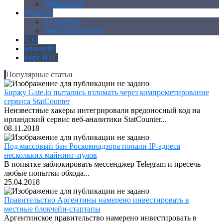
Обменники
Новости
Аналитика
Законодательство
ICO
Блокчейн
Курс BTC
Популярные статьи
Биржу Gate.io пытались взломать через компрометирование
сервиса StatCounter
Неизвестные хакеры интегрировали вредоносный код на
ирландский сервис веб-аналитики StatCounter...
08.11.2018
Под массовый бан Роскомнадзора попали IP-адреса
нескольких майнинг-пулов
В попытке заблокировать мессенджер Telegram и пресечь
любые попытки обхода...
25.04.2018
Правительство Аргентины намерено инвестировать в
местные блокчейн-стартапы
Аргентинское правительство намерено инвестировать в