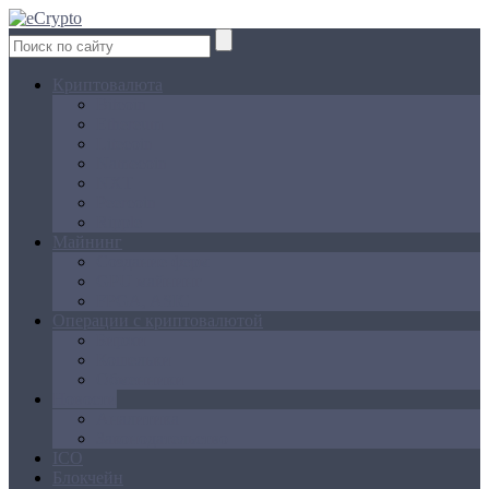
Криптовалюта
Bitcoin
Ethereum
Litecoin
Namecoin
NXT
Peercoin
Ripple
Майнинг
Создание ферм
GPU майнинг
FPGA, ASIC
Операции с криптовалютой
Биржи
Кошельки
Обменники
Новости
Аналитика
Законодательство
ICO
Блокчейн