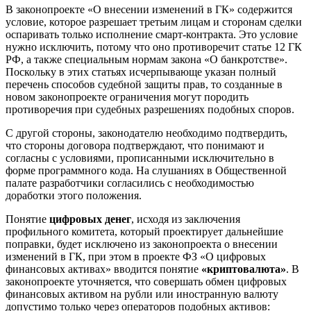
В законопроекте «О внесении изменений в ГК» содержится
условие, которое разрешает третьим лицам и сторонам сделки
оспаривать только исполнение смарт-контракта. Это условие
нужно исключить, потому что оно противоречит статье 12 ГК
РФ, а также специальным нормам закона «О банкротстве».
Поскольку в этих статьях исчерпывающе указан полный
перечень способов судебной защиты прав, то созданные в
новом законопроекте ограничения могут породить
противоречия при судебных разрешениях подобных споров.
С другой стороны, законодателю необходимо подтвердить,
что стороны договора подтверждают, что понимают и
согласны с условиями, прописанными исключительно в
форме программного кода. На слушаниях в Общественной
палате разработчики согласились с необходимостью
доработки этого положения.
Понятие
цифровых денег
, исходя из заключения
профильного комитета, который проектирует дальнейшие
поправки, будет исключено из законопроекта о внесении
изменений в ГК, при этом в проекте ФЗ «О цифровых
финансовых активах» вводится понятие
«криптовалюта»
. В
законопроекте уточняется, что совершать обмен цифровых
финансовых активом на рубли или иностранную валюту
допустимо только через операторов подобных активов: