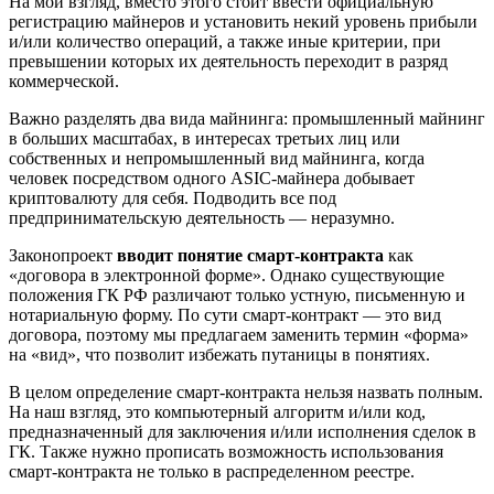
На мой взгляд, вместо этого стоит ввести официальную
регистрацию майнеров и установить некий уровень прибыли
и/или количество операций, а также иные критерии, при
превышении которых их деятельность переходит в разряд
коммерческой.
Важно разделять два вида майнинга: промышленный майнинг
в больших масштабах, в интересах третьих лиц или
собственных и непромышленный вид майнинга, когда
человек посредством одного ASIC-майнера добывает
криптовалюту для себя. Подводить все под
предпринимательскую деятельность — неразумно.
Законопроект
вводит понятие смарт-контракта
как
«договора в электронной форме». Однако существующие
положения ГК РФ различают только устную, письменную и
нотариальную форму. По сути смарт-контракт — это вид
договора, поэтому мы предлагаем заменить термин «форма»
на «вид», что позволит избежать путаницы в понятиях.
В целом определение смарт-контракта нельзя назвать полным.
На наш взгляд, это компьютерный алгоритм и/или код,
предназначенный для заключения и/или исполнения сделок в
ГК. Также нужно прописать возможность использования
смарт-контракта не только в распределенном реестре.