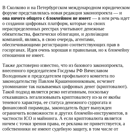
В Сколково и на Петербургском международном юридическом
форуме представлялась новая редакция законопроекта — и
она ничего общего с блокчейном не имеет
— в нем речь идет
о создании цифровых платформ, которые на своих
нераспределенных реестрах учитывают денежные
обязательства, фактически облигации, и доли/акции
компаний, являясь, в свою очередь, агентами,
обеспечивающими регистрацию соответствующих прав в
госорганах. Идея очень хорошая и правильная, но к блокчейну
отношения не имеет.
Также достоверно известно, что из базового законопроекта,
внесенного председателем Госдумы РФ Вячеславом
Володиным и председателем профильного комитета по
законодательству Павлом Крашенинниковым, исчезнет
упоминание так называемых цифровых денег (криптовалют).
Такой подход является резко негативным, поскольку
отказавшись легализовывать криптовалюту из-за ее якобы
теневого характера, ее статуса денежного суррогата и
финансовой пирамиды, законодатель будет вынужден
ограничить возможности и других блокчейн-инструментов, в
частности ICO и майнинга. А если криптовалюта является
ничем с точки зрения права, ее реклама не приветствуется, а
собственники не имеют судебную защиту, в том числе от