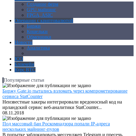
Создание ферм
GPU майнинг
FPGA, ASIC
Операции с криптовалютой
Биржи
Кошельки
Обменники
Новости
Аналитика
Законодательство
ICO
Блокчейн
Курс BTC
Популярные статьи
Биржу Gate.io пытались взломать через компрометирование
сервиса StatCounter
Неизвестные хакеры интегрировали вредоносный код на
ирландский сервис веб-аналитики StatCounter...
08.11.2018
Под массовый бан Роскомнадзора попали IP-адреса
нескольких майнинг-пулов
В попытке заблокировать мессенджер Telegram и пресечь