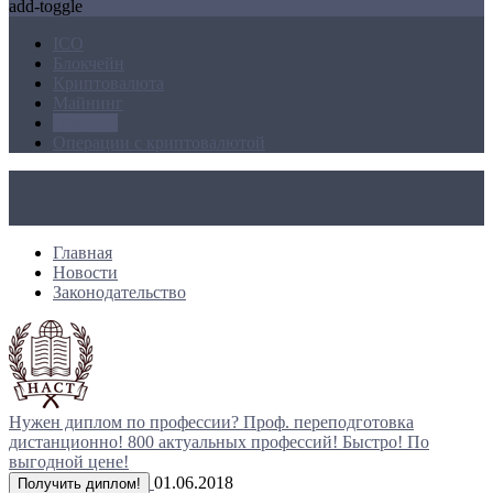
add-toggle
ICO
Блокчейн
Криптовалюта
Майнинг
Новости
Операции с криптовалютой
Главная
Новости
Законодательство
Нужен диплом по профессии?
Проф. переподготовка
дистанционно!
800 актуальных профессий!
Быстро! По
выгодной цене!
01.06.2018
Получить диплом!