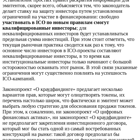
эмитентов, скорее всего, объясняется тем, что законодатель
делает ставку на защиту инвестора путем установления
ограничений на участие в финансировании: свободно
участвовать в ICO по новым правилам смогут
квалифицированные инвесторы
; для
неквалифицированных инвесторов будет устанавливаться
предельная сумма инвестиций. При этом стоит отметить, что
текущая рыночная практика сводится как раз к тому, что
основное число инвесторов в ICO-проекты составляют
неквалифицированные инвесторы, в то время как
институциональные инвесторы только начинают с большой
осторожностью осваивать этот рынок. В этой связи указанные
ограничения могут существенно повлиять на успешность
ICO-кампаний.
Законопроект «О краудфандинге» предлагает несколько
вариантов прав, которые могут олицетворять токены, их
перечень настолько широк, что фактически и эмитент может
выбрать любую стратегию для обоснования продажи токенов.
При этом, к сожалению, ни законопроект «О цифровых
финансовых активах», ни законопроект «О краудфандинге»
не предполагает закрепления инвестиционного договора,
который мог бы стать одной из самый востребованных
конструкций на рынке: такой договор предполагал бы
получение дохода в зависимости от финансовых показателей