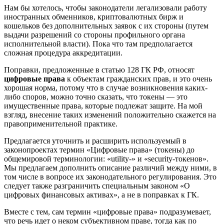
Нам бы хотелось, чтобы законодатели легализовали работу
иностранных обменников, криптовалютных бирж и
кошельков без дополнительных заявок с их стороны (путем
выдачи разрешений со стороны профильного органа
исполнительной власти). Пока что там предполагается
сложная процедура аккредитации.
Поправки, предложенные в статью 128 ГК РФ, относят
цифровые права
к объектам гражданских прав, и это очень
хорошая норма, потому что в случае возникновения каких-
либо споров, можно точно сказать, что токены — это
имущественные права, которые подлежат защите. На мой
взгляд, внесение таких изменений положительно скажется на
правоприменительной практике.
Предлагается уточнить и расширить используемый в
законопроектах термин «Цифровые права» (токены) до
общемировой терминологии: «utility-» и «security-токенов».
Мы предлагаем дополнить описание различий между ними, в
том числе в вопросе их законодательного регулирования. Это
следует также разграничить специальным законом «О
цифровых финансовых активах», а не в поправках к ГК.
Вместе с тем, сам термин «цифровые права» подразумевает,
что речь идет о неком субъективном праве, тогда как по