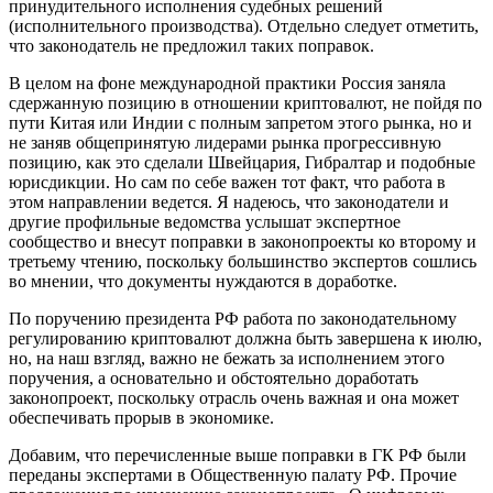
принудительного исполнения судебных решений
(исполнительного производства). Отдельно следует отметить,
что законодатель не предложил таких поправок.
В целом на фоне международной практики Россия заняла
сдержанную позицию в отношении криптовалют, не пойдя по
пути Китая или Индии с полным запретом этого рынка, но и
не заняв общепринятую лидерами рынка прогрессивную
позицию, как это сделали Швейцария, Гибралтар и подобные
юрисдикции. Но сам по себе важен тот факт, что работа в
этом направлении ведется. Я надеюсь, что законодатели и
другие профильные ведомства услышат экспертное
сообщество и внесут поправки в законопроекты ко второму и
третьему чтению, поскольку большинство экспертов сошлись
во мнении, что документы нуждаются в доработке.
По поручению президента РФ работа по законодательному
регулированию криптовалют должна быть завершена к июлю,
но, на наш взгляд, важно не бежать за исполнением этого
поручения, а основательно и обстоятельно доработать
законопроект, поскольку отрасль очень важная и она может
обеспечивать прорыв в экономике.
Добавим, что перечисленные выше поправки в ГК РФ были
переданы экспертами в Общественную палату РФ. Прочие