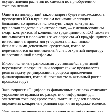
осуществления расчетов по сделкам по приобретению
токенов нельзя.
Одним из последствий такого запрета будет невозможность
проведения ICO в привычном понимании: сегодня
большинство проектов используют смарт-контракты,
привлекая средства в криптовалютах, — с использованием
смарт-контрактов. В концепцию традиционного ICO также не
вписываются и положения законопроекта «О краудфандинге»:
инвестиции в проект могут осуществляться только
безналичными денежными средствами, которые
перечисляются на номинальный счет, открытый оператору
инвестиционной платформы.
Многочисленные разногласия с устоявшейся практикой
порождают неразрешенный вопрос: как же предлагается
решать задачу регулирования процесса привлечения
финансирования, который показал столь активный рост в
прошлом году?
Законопроект «О цифровых финансовых активах» отличают
упрощенные правила по раскрытию информации для
эмитентов токенов; кроме того, эмитент наделен правом
определять конкретные условия сделки по продаже токенов.
Установление простых правил раскрытия информации для