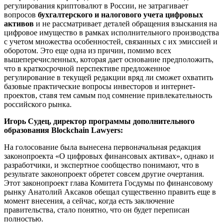
регулирования криптовалют в России, не затрагивает
вопросов
бухгалтерского и налогового учета цифровых
активов
и не рассматривает деталей обращения взыскания на
цифровое имущество в рамках исполнительного производства
с учетом множества особенностей, связанных с их эмиссией и
оборотом. Это еще одна из причин, помимо всех
вышеперечисленных, которая дает основание предположить,
что в краткосрочной перспективе предложенное
регулирование в текущей редакции вряд ли сможет охватить
базовые практические вопросы инвесторов и интернет-
проектов, ставя тем самым под сомнение привлекательность
российского рынка.
Игорь Судец, директор программы дополнительного
образования Blockchain Lawyers:
На голосование была вынесена первоначальная редакция
законопроекта «О цифровых финансовых активах», однако и
разработчики, и экспертное сообщество понимают, что в
результате законопроект обретет совсем другие очертания.
Этот законопроект глава Комитета Госдумы по финансовому
рынку Анатолий Аксаков обещал существенно править еще в
момент внесения, а сейчас, когда есть заключение
правительства, стало понятно, что он будет переписан
полностью.