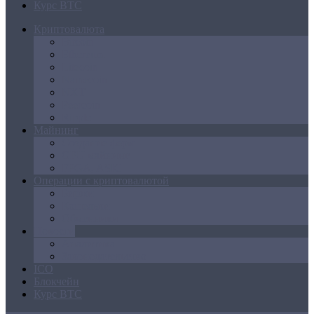
Курс BTC
Криптовалюта
Bitcoin
Ethereum
Litecoin
Namecoin
NXT
Peercoin
Ripple
Майнинг
Создание ферм
GPU майнинг
FPGA, ASIC
Операции с криптовалютой
Биржи
Кошельки
Обменники
Новости
Аналитика
Законодательство
ICO
Блокчейн
Курс BTC