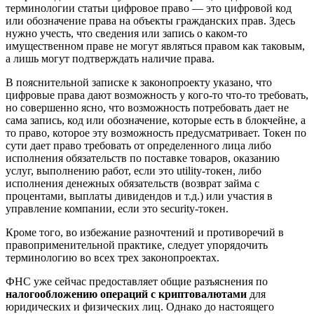
терминологии статьи цифровое право — это цифровой код
или обозначение права на объекты гражданских прав. Здесь
нужно учесть, что сведения или запись о каком-то
имущественном праве не могут являться правом как таковым,
а лишь могут подтверждать наличие права.
В пояснительной записке к законопроекту указано, что
цифровые права дают возможность у кого-то что-то требовать,
но совершенно ясно, что возможность потребовать дает не
сама запись, код или обозначение, которые есть в блокчейне, а
то право, которое эту возможность предусматривает. Токен по
сути дает право требовать от определенного лица либо
исполнения обязательств по поставке товаров, оказанию
услуг, выполнению работ, если это utility-токен, либо
исполнения денежных обязательств (возврат займа с
процентами, выплаты дивидендов и т.д.) или участия в
управление компании, если это security-токен.
Кроме того, во избежание разночтений и противоречий в
правоприменительной практике, следует упорядочить
терминологию во всех трех законопроектах.
ФНС уже сейчас предоставляет общие разъяснения по
налогообложению операций с криптовалютами
для
юридических и физических лиц. Однако до настоящего