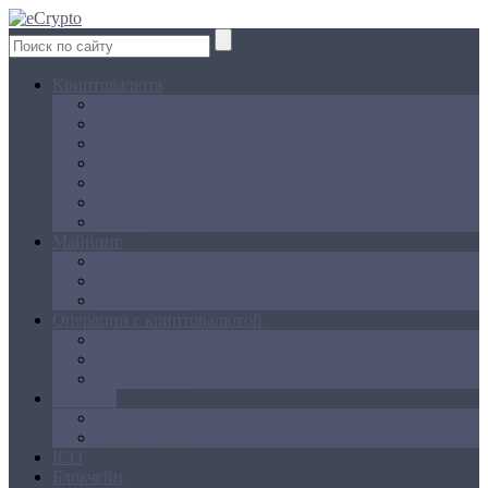
Криптовалюта
Bitcoin
Ethereum
Litecoin
Namecoin
NXT
Peercoin
Ripple
Майнинг
Создание ферм
GPU майнинг
FPGA, ASIC
Операции с криптовалютой
Биржи
Кошельки
Обменники
Новости
Аналитика
Законодательство
ICO
Блокчейн