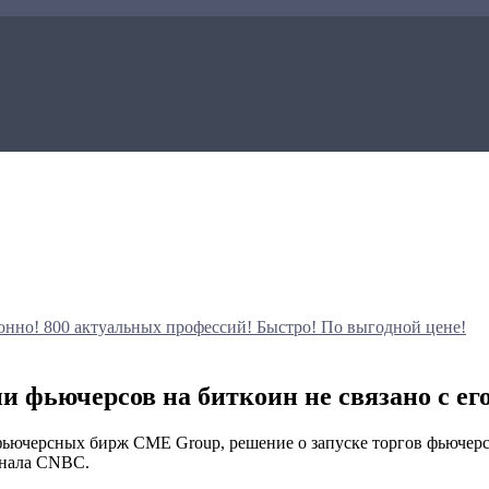
онно!
800 актуальных профессий!
Быстро! По выгодной цене!
 фьючерсов на биткоин не связано с ег
ючерсных бирж CME Group, решение о запуске торгов фьючерсам
анала CNBC.