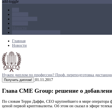
add-toggle
ICO
Блокчейн
Криптовалюта
Майнинг
Новости
Операции с криптовалютой
Главная
Новости
Нужен диплом по профессии?
Проф. переподготовка дистанци
01.11.2017
Получить диплом!
Глава CME Group: решение о добавлении
По словам Терри Даффи, CEO крупнейшего в мире оператора фь
ценой первой криптовалюты. Об этом он сказал в эфире телек