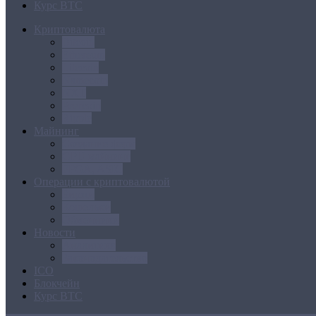
Курс BTC
Криптовалюта
Bitcoin
Ethereum
Litecoin
Namecoin
NXT
Peercoin
Ripple
Майнинг
Создание ферм
GPU майнинг
FPGA, ASIC
Операции с криптовалютой
Биржи
Кошельки
Обменники
Новости
Аналитика
Законодательство
ICO
Блокчейн
Курс BTC