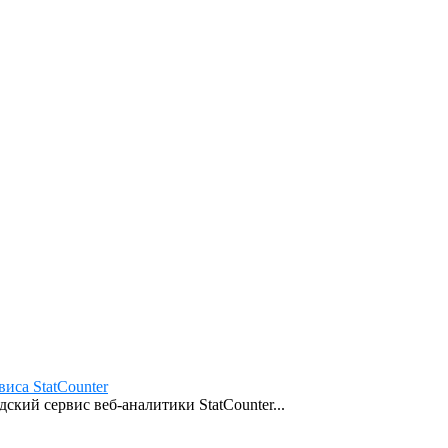
иса StatCounter
кий сервис веб-аналитики StatCounter...