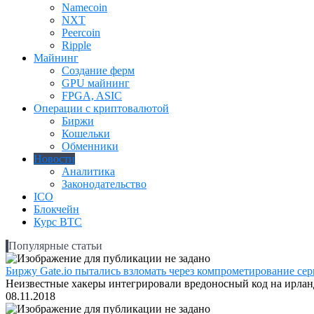
Namecoin
NXT
Peercoin
Ripple
Майнинг
Создание ферм
GPU майнинг
FPGA, ASIC
Операции с криптовалютой
Биржи
Кошельки
Обменники
Новости
Аналитика
Законодательство
ICO
Блокчейн
Курс BTC
Популярные статьи
Биржу Gate.io пытались взломать через компрометирование серв
Неизвестные хакеры интегрировали вредоносный код на ирландс
08.11.2018