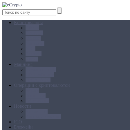
Криптовалюта
Bitcoin
Ethereum
Litecoin
Namecoin
NXT
Peercoin
Ripple
Майнинг
Создание ферм
GPU майнинг
FPGA, ASIC
Операции с криптовалютой
Биржи
Кошельки
Обменники
Новости
Аналитика
Законодательство
ICO
Блокчейн