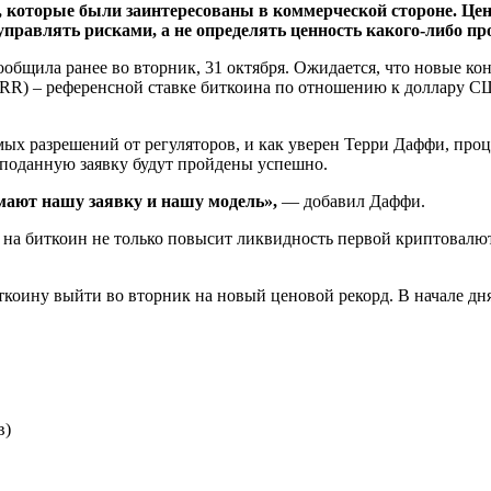
 которые были заинтересованы в коммерческой стороне. Цен
управлять рисками, а не определять ценность какого-либо пр
бщила ранее во вторник, 31 октября. Ожидается, что новые ко
(BRR) – референсной ставке биткоина по отношению к доллару С
х разрешений от регуляторов, и как уверен Терри Даффи, про
поданную заявку будут пройдены успешно.
мают нашу заявку и нашу модель»,
— добавил Даффи.
на биткоин не только повысит ликвидность первой криптовалют
коину выйти во вторник на новый ценовой рекорд. В начале дня
в)