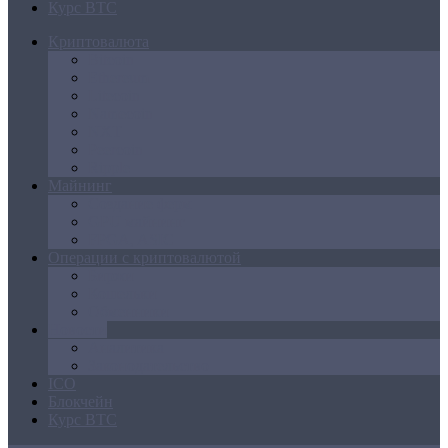
Курс BTC
Криптовалюта
Bitcoin
Ethereum
Litecoin
Namecoin
NXT
Peercoin
Ripple
Майнинг
Создание ферм
GPU майнинг
FPGA, ASIC
Операции с криптовалютой
Биржи
Кошельки
Обменники
Новости
Аналитика
Законодательство
ICO
Блокчейн
Курс BTC