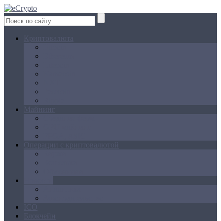
Криптовалюта
Bitcoin
Ethereum
Litecoin
Namecoin
NXT
Peercoin
Ripple
Майнинг
Создание ферм
GPU майнинг
FPGA, ASIC
Операции с криптовалютой
Биржи
Кошельки
Обменники
Новости
Аналитика
Законодательство
ICO
Блокчейн