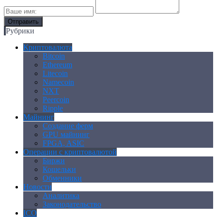
Рубрики
Криптовалюта
Bitcoin
Ethereum
Litecoin
Namecoin
NXT
Peercoin
Ripple
Майнинг
Создание ферм
GPU майнинг
FPGA, ASIC
Операции с криптовалютой
Биржи
Кошельки
Обменники
Новости
Аналитика
Законодательство
ICO