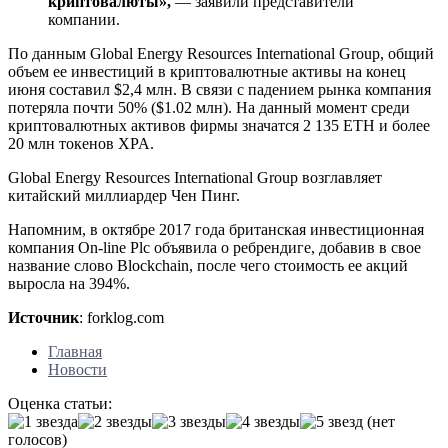
криптовалюты»,
— заявили представители
компании.
По данным Global Energy Resources International Group, общий
объем ее инвестиций в криптовалютные активы на конец
июня составил $2,4 млн. В связи с падением рынка компания
потеряла почти 50% ($1.02 млн). На данный момент среди
криптовалютных активов фирмы значатся 2 135 ETH и более
20 млн токенов XPA.
Global Energy Resources International Group возглавляет
китайский миллиардер Чен Пинг.
Напомним, в октябре 2017 года британская инвестиционная
компания On-line Plc объявила о ребрендиге, добавив в свое
название слово Blockchain, после чего стоимость ее акций
выросла на 394%.
Источник
: forklog.com
Главная
Новости
Оценка статьи:
(нет
голосов)