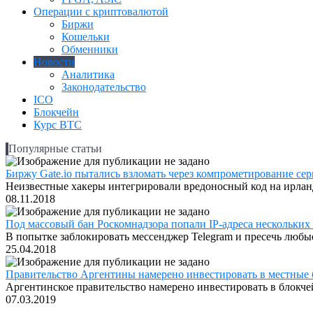
Операции с криптовалютой
Биржи
Кошельки
Обменники
Новости
Аналитика
Законодательство
ICO
Блокчейн
Курс BTC
Популярные статьи
Биржу Gate.io пытались взломать через компрометирование серв
Неизвестные хакеры интегрировали вредоносный код на ирландс
08.11.2018
Под массовый бан Роскомнадзора попали IP-адреса нескольких
В попытке заблокировать мессенджер Telegram и пресечь любые
25.04.2018
Правительство Аргентины намерено инвестировать в местные 
Аргентинское правительство намерено инвестировать в блокчей
07.03.2019