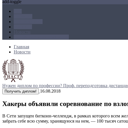
add-toggle
ICO
Блокчейн
Криптовалюта
Майнинг
Новости
Операции с криптовалютой
Главная
Новости
Нужен диплом по профессии?
Проф. переподготовка дистанци
16.08.2018
Получить диплом!
Хакеры объявили соревнование по взло
В Сети запущен биткоин-челлендж, в рамках которого всем же
забрать себе всю сумму, хранящуюся на нем, — 100 тысяч сато