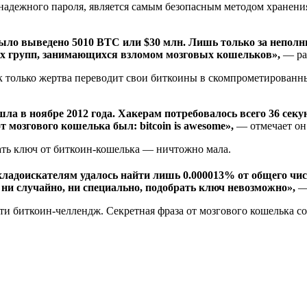
 надежного пароля, является самым безопасным методом хранени
было выведено 5010 BTC или $30 млн. Лишь только за неполн
ых групп, занимающихся взломом мозговых кошельков»,
— ра
к только жертва переводит свои биткоины в скомпрометированны
а в ноябре 2012 года. Хакерам потребовалось всего 36 секу
згового кошелька был: bitcoin is awesome»,
— отмечает он
ать ключ от биткоин-кошелька — ничтожно мала.
кладоискателям удалось найти лишь 0.000013% от общего чис
ни случайно, ни специально, подобрать ключ невозможно»,
— 
 биткоин-челлендж. Секретная фраза от мозгового кошелька сос