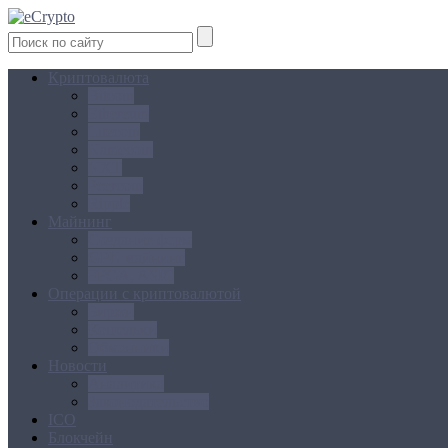
Криптовалюта
Bitcoin
Ethereum
Litecoin
Namecoin
NXT
Peercoin
Ripple
Майнинг
Создание ферм
GPU майнинг
FPGA, ASIC
Операции с криптовалютой
Биржи
Кошельки
Обменники
Новости
Аналитика
Законодательство
ICO
Блокчейн