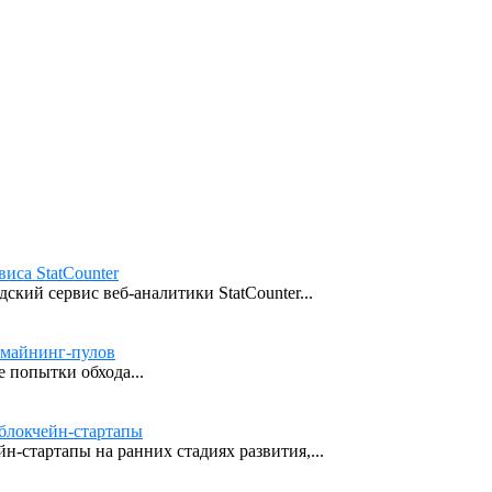
иса StatCounter
кий сервис веб-аналитики StatCounter...
 майнинг-пулов
 попытки обхода...
блокчейн-стартапы
н-стартапы на ранних стадиях развития,...