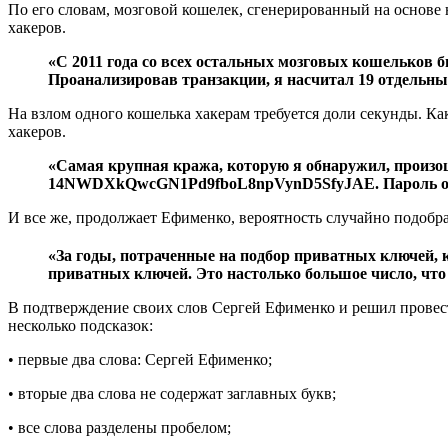
По его словам, мозговой кошелек, сгенерированный на основе
хакеров.
«C 2011 года со всех остальных мозговых кошельков 
Проанализировав транзакции, я насчитал 19 отдельн
На взлом одного кошелька хакерам требуется доли секунды. Ка
хакеров.
«Самая крупная кража, которую я обнаружил, произошл
14NWDXkQwcGN1Pd9fboL8npVynD5SfyJAE. Пароль от мо
И все же, продолжает Ефименко, вероятность случайно подобр
«За годы, потраченные на подбор приватных ключей, 
приватных ключей. Это настолько большое число, что 
В подтверждение своих слов Сергей Ефименко и решил провести
несколько подсказок:
• первые два слова: Сергей Ефименко;
• вторые два слова не содержат заглавных букв;
• все слова разделены пробелом;