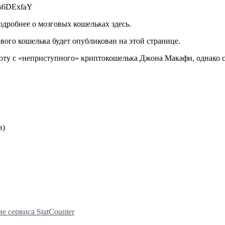
s6DExfaY
одробнее о мозговых кошельках здесь.
ового кошелька будет опубликован на этой странице.
юту с «неприступного» криптокошелька Джона Макафи, однако св
в)
е сервиса StatCounter