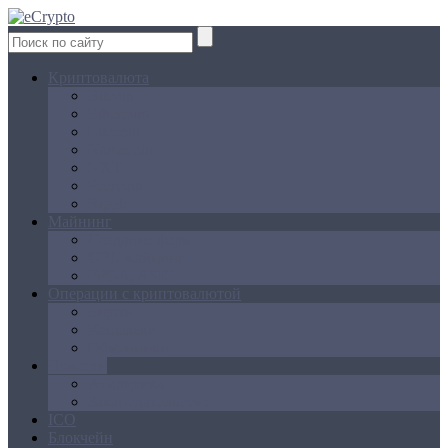
Криптовалюта
Bitcoin
Ethereum
Litecoin
Namecoin
NXT
Peercoin
Ripple
Майнинг
Создание ферм
GPU майнинг
FPGA, ASIC
Операции с криптовалютой
Биржи
Кошельки
Обменники
Новости
Аналитика
Законодательство
ICO
Блокчейн