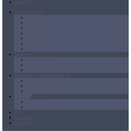
Курс BTC
Криптовалюта
Bitcoin
Ethereum
Litecoin
Namecoin
NXT
Peercoin
Ripple
Майнинг
Создание ферм
GPU майнинг
FPGA, ASIC
Операции с криптовалютой
Биржи
Кошельки
Обменники
Новости
Аналитика
Законодательство
ICO
Блокчейн
Курс BTC