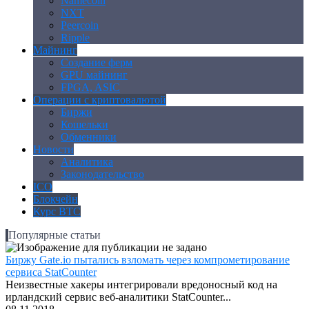
Namecoin
NXT
Peercoin
Ripple
Майнинг
Создание ферм
GPU майнинг
FPGA, ASIC
Операции с криптовалютой
Биржи
Кошельки
Обменники
Новости
Аналитика
Законодательство
ICO
Блокчейн
Курс BTC
Популярные статьи
Биржу Gate.io пытались взломать через компрометирование
сервиса StatCounter
Неизвестные хакеры интегрировали вредоносный код на
ирландский сервис веб-аналитики StatCounter...