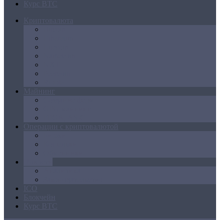
Курс BTC
Криптовалюта
Bitcoin
Ethereum
Litecoin
Namecoin
NXT
Peercoin
Ripple
Майнинг
Создание ферм
GPU майнинг
FPGA, ASIC
Операции с криптовалютой
Биржи
Кошельки
Обменники
Новости
Аналитика
Законодательство
ICO
Блокчейн
Курс BTC