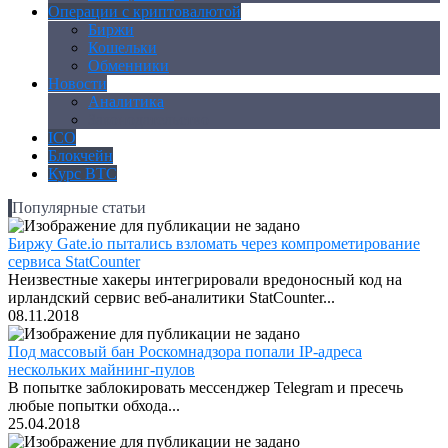
Операции с криптовалютой
Биржи
Кошельки
Обменники
Новости
Аналитика
Законодательство
ICO
Блокчейн
Курс BTC
Популярные статьи
Биржу Gate.io пытались взломать через компрометирование
сервиса StatCounter
Неизвестные хакеры интегрировали вредоносный код на
ирландский сервис веб-аналитики StatCounter...
08.11.2018
Под массовый бан Роскомнадзора попали IP-адреса
нескольких майнинг-пулов
В попытке заблокировать мессенджер Telegram и пресечь
любые попытки обхода...
25.04.2018