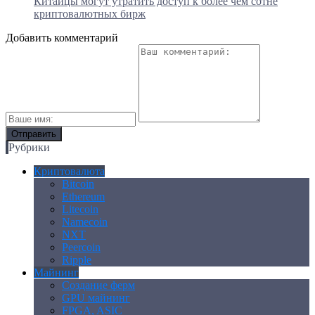
Китайцы могут утратить доступ к более чем сотне
криптовалютных бирж
Добавить комментарий
Рубрики
Криптовалюта
Bitcoin
Ethereum
Litecoin
Namecoin
NXT
Peercoin
Ripple
Майнинг
Создание ферм
GPU майнинг
FPGA, ASIC