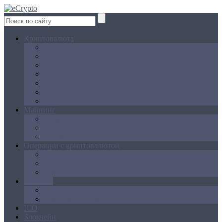
Криптовалюта
Bitcoin
Ethereum
Litecoin
Namecoin
NXT
Peercoin
Ripple
Майнинг
Создание ферм
GPU майнинг
FPGA, ASIC
Операции с криптовалютой
Биржи
Кошельки
Обменники
Новости
Аналитика
Законодательство
ICO
Блокчейн