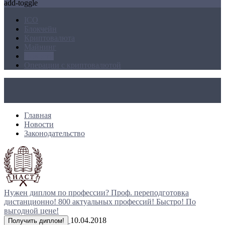
add-toggle
ICO
Блокчейн
Криптовалюта
Майнинг
Новости
Операции с криптовалютой
Главная
Новости
Законодательство
Нужен диплом по профессии?
Проф. переподготовка
дистанционно!
800 актуальных профессий!
Быстро! По
выгодной цене!
10.04.2018
Получить диплом!