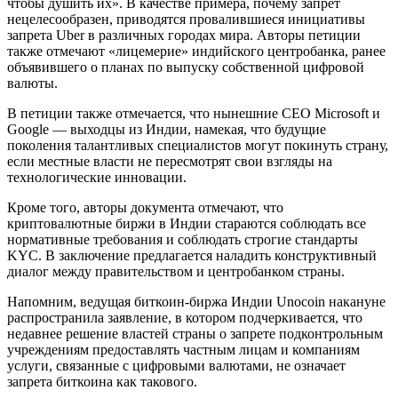
чтобы душить их». В качестве примера, почему запрет
нецелесообразен, приводятся провалившиеся инициативы
запрета Uber в различных городах мира. Авторы петиции
также отмечают «лицемерие» индийского центробанка, ранее
объявившего о планах по выпуску собственной цифровой
валюты.
В петиции также отмечается, что нынешние CEO Microsoft и
Google — выходцы из Индии, намекая, что будущие
поколения талантливых специалистов могут покинуть страну,
если местные власти не пересмотрят свои взгляды на
технологические инновации.
Кроме того, авторы документа отмечают, что
криптовалютные биржи в Индии стараются соблюдать все
нормативные требования и соблюдать строгие стандарты
KYC. В заключение предлагается наладить конструктивный
диалог между правительством и центробанком страны.
Напомним, ведущая биткоин-биржа Индии Unocoin накануне
распространила заявление, в котором подчеркивается, что
недавнее решение властей страны о запрете подконтрольным
учреждениям предоставлять частным лицам и компаниям
услуги, связанные с цифровыми валютами, не означает
запрета биткоина как такового.