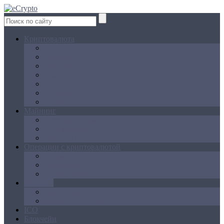
Криптовалюта
Bitcoin
Ethereum
Litecoin
Namecoin
NXT
Peercoin
Ripple
Майнинг
Создание ферм
GPU майнинг
FPGA, ASIC
Операции с криптовалютой
Биржи
Кошельки
Обменники
Новости
Аналитика
Законодательство
ICO
Блокчейн