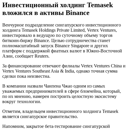
Инвестиционный холдинг Temasek
вложился в активы Binance
Венчурное подразделение сингапурского инвестиционного
холдинга Temasek Holdings Private Limited, Vertex Ventures,
инвестировало в ведущую по суточному объему торгов
биткоин-биржу Binance. Целью сотрудничества станет
полномасштабный запуск Binance Singapore и других
платформ с поддержкой фиатных валют в Южно-Восточной
Азии, сообщает Reuters.
За финансирование отвечают филиалы Vertex Ventures China и
Vertex Ventures Southeast Asia & India, однако точная сумма
сделки пока неизвестна.
В компании назвали Чанпена Чжао одним из самых
уважаемых предпринимателей в сфере блокчейна, который,
по их мнению, намерен построить целостную экосистему
вокруг технологии.
Отметим, владельцем инвестиционного холдинга Temasek
является сингапурское правительство.
Напомним, закрытое бета-тестирование сингапурской