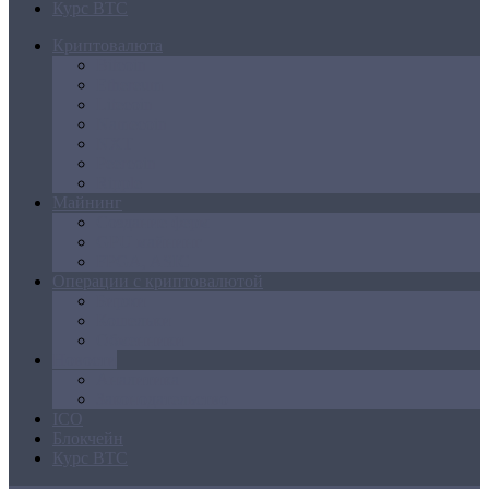
Курс BTC
Криптовалюта
Bitcoin
Ethereum
Litecoin
Namecoin
NXT
Peercoin
Ripple
Майнинг
Создание ферм
GPU майнинг
FPGA, ASIC
Операции с криптовалютой
Биржи
Кошельки
Обменники
Новости
Аналитика
Законодательство
ICO
Блокчейн
Курс BTC