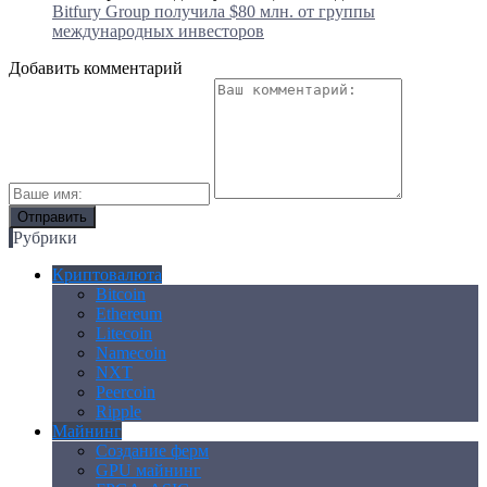
Bitfury Group получила $80 млн. от группы
международных инвесторов
Добавить комментарий
Рубрики
Криптовалюта
Bitcoin
Ethereum
Litecoin
Namecoin
NXT
Peercoin
Ripple
Майнинг
Создание ферм
GPU майнинг