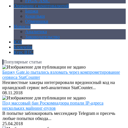
FPGA, ASIC
Операции с криптовалютой
Биржи
Кошельки
Обменники
Новости
Аналитика
Законодательство
ICO
Блокчейн
Курс BTC
Популярные статьи
Биржу Gate.io пытались взломать через компрометирование
сервиса StatCounter
Неизвестные хакеры интегрировали вредоносный код на
ирландский сервис веб-аналитики StatCounter...
08.11.2018
Под массовый бан Роскомнадзора попали IP-адреса
нескольких майнинг-пулов
В попытке заблокировать мессенджер Telegram и пресечь
любые попытки обхода...
25.04.2018