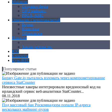
Майнинг
Создание ферм
GPU майнинг
FPGA, ASIC
Операции с криптовалютой
Биржи
Кошельки
Обменники
Новости
Аналитика
Законодательство
ICO
Блокчейн
Курс BTC
Популярные статьи
Биржу Gate.io пытались взломать через компрометирование
сервиса StatCounter
Неизвестные хакеры интегрировали вредоносный код на
ирландский сервис веб-аналитики StatCounter...
08.11.2018
Под массовый бан Роскомнадзора попали IP-адреса
нескольких майнинг-пулов