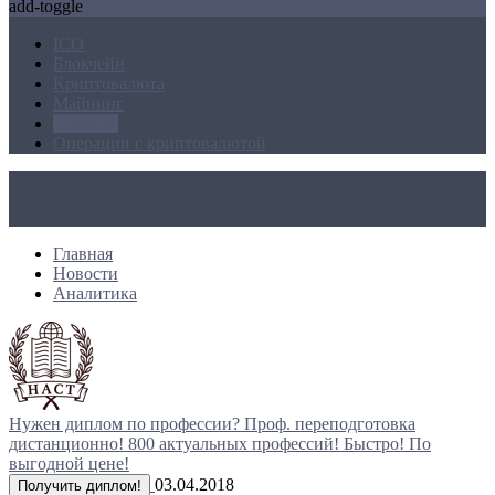
add-toggle
ICO
Блокчейн
Криптовалюта
Майнинг
Новости
Операции с криптовалютой
Главная
Новости
Аналитика
Нужен диплом по профессии?
Проф. переподготовка
дистанционно!
800 актуальных профессий!
Быстро! По
выгодной цене!
03.04.2018
Получить диплом!