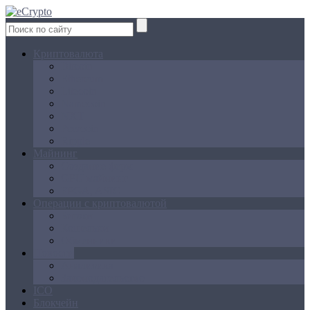
Криптовалюта
Bitcoin
Ethereum
Litecoin
Namecoin
NXT
Peercoin
Ripple
Майнинг
Создание ферм
GPU майнинг
FPGA, ASIC
Операции с криптовалютой
Биржи
Кошельки
Обменники
Новости
Аналитика
Законодательство
ICO
Блокчейн