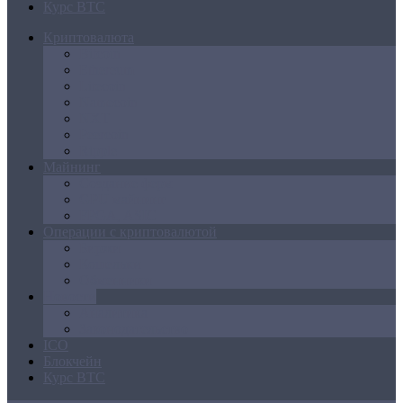
Курс BTC
Криптовалюта
Bitcoin
Ethereum
Litecoin
Namecoin
NXT
Peercoin
Ripple
Майнинг
Создание ферм
GPU майнинг
FPGA, ASIC
Операции с криптовалютой
Биржи
Кошельки
Обменники
Новости
Аналитика
Законодательство
ICO
Блокчейн
Курс BTC