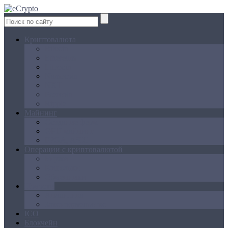
Криптовалюта
Bitcoin
Ethereum
Litecoin
Namecoin
NXT
Peercoin
Ripple
Майнинг
Создание ферм
GPU майнинг
FPGA, ASIC
Операции с криптовалютой
Биржи
Кошельки
Обменники
Новости
Аналитика
Законодательство
ICO
Блокчейн