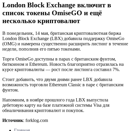
London Block Exchange включит в
список токены OmiseGO и ещё
несколько криптовалют
В понедельник, 14 мая, британская криптовалютная биржа
London Block Exchange (LBX) добавила поддержку OmiseGo
(OMG) и намерена существенно расширить листинг в течение
недели, пополнив его пятью токенами.
Торги OmiseGo доступны в парах с британским фунтом,
биткоином и Ethereum. Новость благоприятно отразилась на
курсе криптовалюты — рост после листинга составил 7%.
Стоит добавить, что двумя днями ранее LBX добавила
возможность торговли Ethereum Classic в паре с британским
фунтом.
Напомним, в ноябре прошлого года LBX выпустила
дебетовую карту на базе платежной системы Visa для
обналичивания криптовалют и покупок.
Источник
: forklog.com
Главная