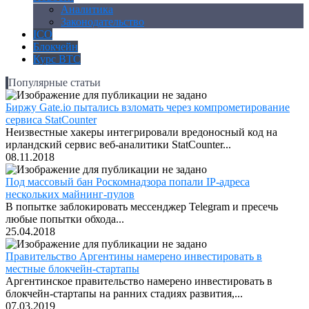
Аналитика
Законодательство
ICO
Блокчейн
Курс BTC
Популярные статьи
Биржу Gate.io пытались взломать через компрометирование
сервиса StatCounter
Неизвестные хакеры интегрировали вредоносный код на
ирландский сервис веб-аналитики StatCounter...
08.11.2018
Под массовый бан Роскомнадзора попали IP-адреса
нескольких майнинг-пулов
В попытке заблокировать мессенджер Telegram и пресечь
любые попытки обхода...
25.04.2018
Правительство Аргентины намерено инвестировать в
местные блокчейн-стартапы
Аргентинское правительство намерено инвестировать в
блокчейн-стартапы на ранних стадиях развития,...
07.03.2019