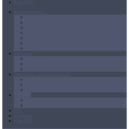
Курс BTC
Криптовалюта
Bitcoin
Ethereum
Litecoin
Namecoin
NXT
Peercoin
Ripple
Майнинг
Создание ферм
GPU майнинг
FPGA, ASIC
Операции с криптовалютой
Биржи
Кошельки
Обменники
Новости
Аналитика
Законодательство
ICO
Блокчейн
Курс BTC