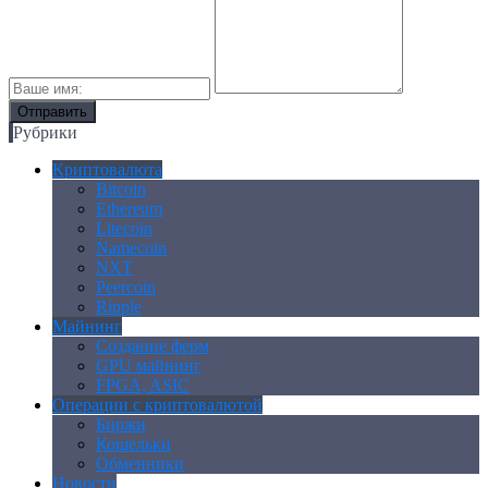
Рубрики
Криптовалюта
Bitcoin
Ethereum
Litecoin
Namecoin
NXT
Peercoin
Ripple
Майнинг
Создание ферм
GPU майнинг
FPGA, ASIC
Операции с криптовалютой
Биржи
Кошельки
Обменники
Новости