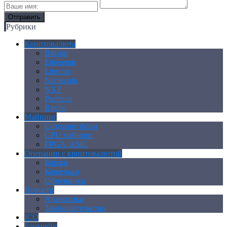
Рубрики
Криптовалюта
Bitcoin
Ethereum
Litecoin
Namecoin
NXT
Peercoin
Ripple
Майнинг
Создание ферм
GPU майнинг
FPGA, ASIC
Операции с криптовалютой
Биржи
Кошельки
Обменники
Новости
Аналитика
Законодательство
ICO
Блокчейн