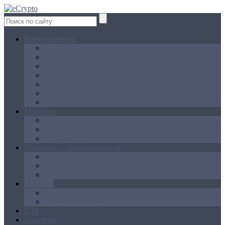
Криптовалюта
Bitcoin
Ethereum
Litecoin
Namecoin
NXT
Peercoin
Ripple
Майнинг
Создание ферм
GPU майнинг
FPGA, ASIC
Операции с криптовалютой
Биржи
Кошельки
Обменники
Новости
Аналитика
Законодательство
ICO
Блокчейн