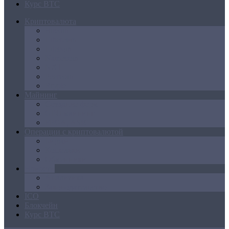
Курс BTC
Криптовалюта
Bitcoin
Ethereum
Litecoin
Namecoin
NXT
Peercoin
Ripple
Майнинг
Создание ферм
GPU майнинг
FPGA, ASIC
Операции с криптовалютой
Биржи
Кошельки
Обменники
Новости
Аналитика
Законодательство
ICO
Блокчейн
Курс BTC