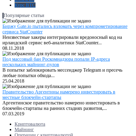
Курс BTC
Популярные статьи
Биржу Gate.io пытались взломать через компрометирование
сервиса StatCounter
Неизвестные хакеры интегрировали вредоносный код на
ирландский сервис веб-аналитики StatCounter...
08.11.2018
Под массовый бан Роскомнадзора попали IP-адреса
нескольких майнинг-пулов
В попытке заблокировать мессенджер Telegram и пресечь
любые попытки обхода...
25.04.2018
Правительство Аргентины намерено инвестировать в
местные блокчейн-стартапы
Аргентинское правительство намерено инвестировать в
блокчейн-стартапы на ранних стадиях развития,...
07.03.2019
Криптовалюта
Майнинг
Операции с криптовалютой