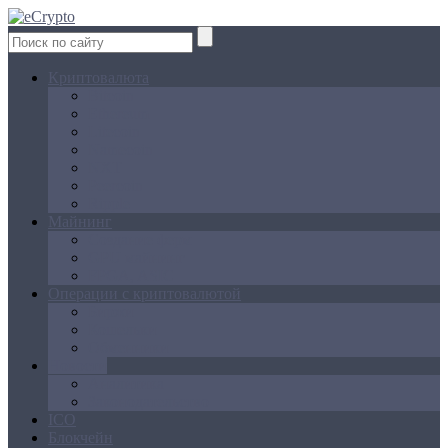
Криптовалюта
Bitcoin
Ethereum
Litecoin
Namecoin
NXT
Peercoin
Ripple
Майнинг
Создание ферм
GPU майнинг
FPGA, ASIC
Операции с криптовалютой
Биржи
Кошельки
Обменники
Новости
Аналитика
Законодательство
ICO
Блокчейн