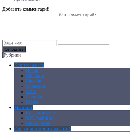
Добавить комментарий
Рубрики
Криптовалюта
Bitcoin
Ethereum
Litecoin
Namecoin
NXT
Peercoin
Ripple
Майнинг
Создание ферм
GPU майнинг
FPGA, ASIC
Операции с криптовалютой