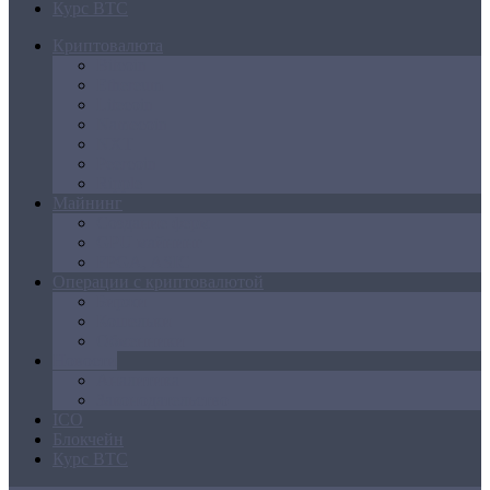
Курс BTC
Криптовалюта
Bitcoin
Ethereum
Litecoin
Namecoin
NXT
Peercoin
Ripple
Майнинг
Создание ферм
GPU майнинг
FPGA, ASIC
Операции с криптовалютой
Биржи
Кошельки
Обменники
Новости
Аналитика
Законодательство
ICO
Блокчейн
Курс BTC