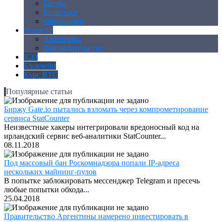
Биржи
Кошельки
Обменники
Новости
Аналитика
Законодательство
ICO
Блокчейн
Курс BTC
Популярные статьи
Биржу Gate.io пытались взломать через компрометирование
сервиса StatCounter
Неизвестные хакеры интегрировали вредоносный код на
ирландский сервис веб-аналитики StatCounter...
08.11.2018
Под массовый бан Роскомнадзора попали IP-адреса
нескольких майнинг-пулов
В попытке заблокировать мессенджер Telegram и пресечь
любые попытки обхода...
25.04.2018
Правительство Аргентины намерено инвестировать в