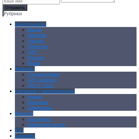
Рубрики
Криптовалюта
Bitcoin
Ethereum
Litecoin
Namecoin
NXT
Peercoin
Ripple
Майнинг
Создание ферм
GPU майнинг
FPGA, ASIC
Операции с криптовалютой
Биржи
Кошельки
Обменники
Новости
Аналитика
Законодательство
ICO
Блокчейн