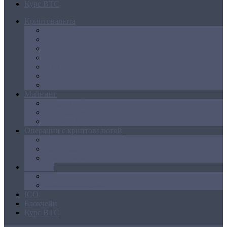
Курс BTC
Криптовалюта
Bitcoin
Ethereum
Litecoin
Namecoin
NXT
Peercoin
Ripple
Майнинг
Создание ферм
GPU майнинг
FPGA, ASIC
Операции с криптовалютой
Биржи
Кошельки
Обменники
Новости
Аналитика
Законодательство
ICO
Блокчейн
Курс BTC