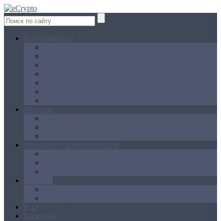
Криптовалюта
Bitcoin
Ethereum
Litecoin
Namecoin
NXT
Peercoin
Ripple
Майнинг
Создание ферм
GPU майнинг
FPGA, ASIC
Операции с криптовалютой
Биржи
Кошельки
Обменники
Новости
Аналитика
Законодательство
ICO
Блокчейн