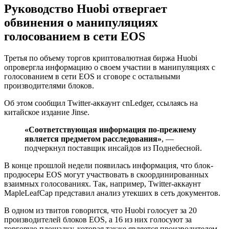
Руководство Huobi отвергает
обвинения о манипуляциях
голосованием в сети EOS
Третья по объему торгов криптовалютная биржа Huobi
опровергла информацию о своем участии в манипуляциях с
голосованием в сети EOS и сговоре с остальными
производителями блоков.
Об этом сообщил Twitter-аккаунт cnLedger, ссылаясь на
китайское издание Jinse.
«Соответствующая информация по-прежнему
является предметом расследования»
, —
подчеркнул поставщик инсайдов из Поднебесной.
В конце прошлой недели появилась информация, что блок-
продюсеры EOS могут участвовать в скоординированных
взаимных голосованиях. Так, например, Twitter-аккаунт
MapleLeafCap представил анализ утекших в сеть документов.
В одном из твитов говорится, что Huobi голосует за 20
производителей блоков EOS, а 16 из них голосуют за
торговую площадку, которая также является производителем