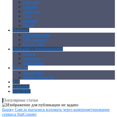
Ethereum
Litecoin
Namecoin
NXT
Peercoin
Ripple
Майнинг
Создание ферм
GPU майнинг
FPGA, ASIC
Операции с криптовалютой
Биржи
Кошельки
Обменники
Новости
Аналитика
Законодательство
ICO
Блокчейн
Курс BTC
Популярные статьи
Биржу Gate.io пытались взломать через компрометирование
сервиса StatCounter