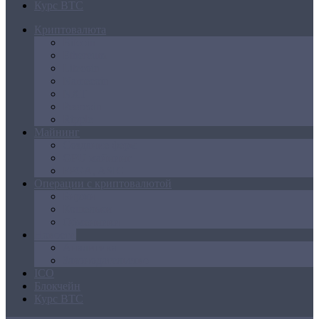
Курс BTC
Криптовалюта
Bitcoin
Ethereum
Litecoin
Namecoin
NXT
Peercoin
Ripple
Майнинг
Создание ферм
GPU майнинг
FPGA, ASIC
Операции с криптовалютой
Биржи
Кошельки
Обменники
Новости
Аналитика
Законодательство
ICO
Блокчейн
Курс BTC