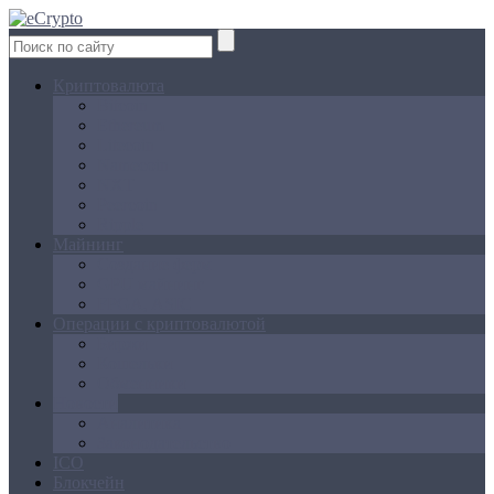
Криптовалюта
Bitcoin
Ethereum
Litecoin
Namecoin
NXT
Peercoin
Ripple
Майнинг
Создание ферм
GPU майнинг
FPGA, ASIC
Операции с криптовалютой
Биржи
Кошельки
Обменники
Новости
Аналитика
Законодательство
ICO
Блокчейн