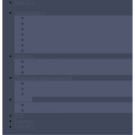
Курс BTC
Криптовалюта
Bitcoin
Ethereum
Litecoin
Namecoin
NXT
Peercoin
Ripple
Майнинг
Создание ферм
GPU майнинг
FPGA, ASIC
Операции с криптовалютой
Биржи
Кошельки
Обменники
Новости
Аналитика
Законодательство
ICO
Блокчейн
Курс BTC