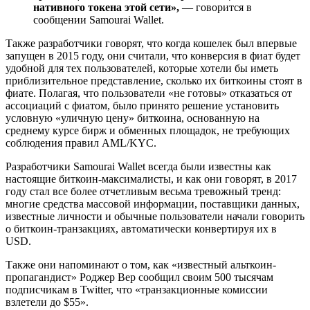
нативного токена этой сети»,
— говорится в
сообщении Samourai Wallet.
Также разработчики говорят, что когда кошелек был впервые
запущен в 2015 году, они считали, что конверсия в фиат будет
удобной для тех пользователей, которые хотели бы иметь
приблизительное представление, сколько их биткоины стоят в
фиате. Полагая, что пользователи «не готовы» отказаться от
ассоциаций с фиатом, было принято решение установить
условную «уличную цену» биткоина, основанную на
среднему курсе бирж и обменных площадок, не требующих
соблюдения правил AML/KYC.
Разработчики Samourai Wallet всегда были известны как
настоящие биткоин-максималисты, и как они говорят, в 2017
году стал все более отчетливым весьма тревожный тренд:
многие средства массовой информации, поставщики данных,
известные личности и обычные пользователи начали говорить
о биткоин-транзакциях, автоматически конвертируя их в
USD.
Также они напоминают о том, как «известный альткоин-
пропагандист» Роджер Вер сообщил своим 500 тысячам
подписчикам в Twitter, что «транзакционные комиссии
взлетели до $55».