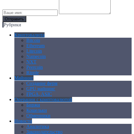
Рубрики
Криптовалюта
Bitcoin
Ethereum
Litecoin
Namecoin
NXT
Peercoin
Ripple
Майнинг
Создание ферм
GPU майнинг
FPGA, ASIC
Операции с криптовалютой
Биржи
Кошельки
Обменники
Новости
Аналитика
Законодательство