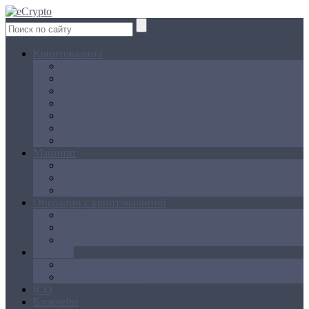
Криптовалюта
Bitcoin
Ethereum
Litecoin
Namecoin
NXT
Peercoin
Ripple
Майнинг
Создание ферм
GPU майнинг
FPGA, ASIC
Операции с криптовалютой
Биржи
Кошельки
Обменники
Новости
Аналитика
Законодательство
ICO
Блокчейн