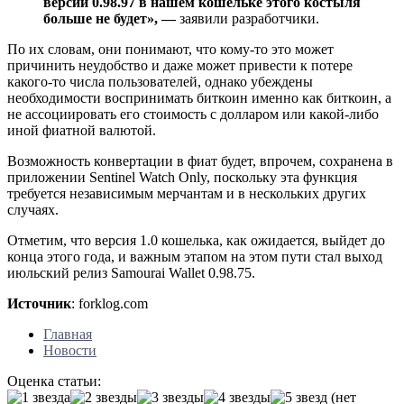
версии 0.98.97 в нашем кошельке этого костыля
больше не будет», —
заявили разработчики.
По их словам, они понимают, что кому-то это может
причинить неудобство и даже может привести к потере
какого-то числа пользователей, однако убеждены
необходимости воспринимать биткоин именно как биткоин, а
не ассоциировать его стоимость с долларом или какой-либо
иной фиатной валютой.
Возможность конвертации в фиат будет, впрочем, сохранена в
приложении Sentinel Watch Only, поскольку эта функция
требуется независимым мерчантам и в нескольких других
случаях.
Отметим, что версия 1.0 кошелька, как ожидается, выйдет до
конца этого года, и важным этапом на этом пути стал выход
июльский релиз Samourai Wallet 0.98.75.
Источник
: forklog.com
Главная
Новости
Оценка статьи:
(нет