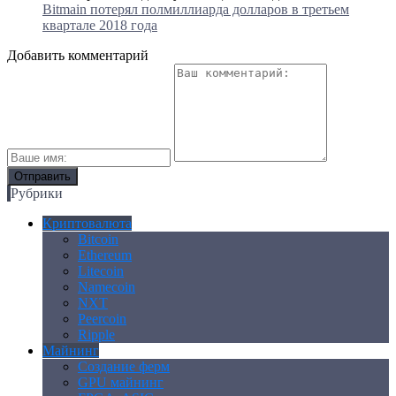
Bitmain потерял полмиллиарда долларов в третьем
квартале 2018 года
Добавить комментарий
Рубрики
Криптовалюта
Bitcoin
Ethereum
Litecoin
Namecoin
NXT
Peercoin
Ripple
Майнинг
Создание ферм
GPU майнинг