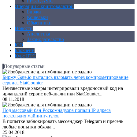
FPGA, ASIC
Операции с криптовалютой
Биржи
Кошельки
Обменники
Новости
Аналитика
Законодательство
ICO
Блокчейн
Курс BTC
Популярные статьи
Биржу Gate.io пытались взломать через компрометирование
сервиса StatCounter
Неизвестные хакеры интегрировали вредоносный код на
ирландский сервис веб-аналитики StatCounter...
08.11.2018
Под массовый бан Роскомнадзора попали IP-адреса
нескольких майнинг-пулов
В попытке заблокировать мессенджер Telegram и пресечь
любые попытки обхода...
25.04.2018