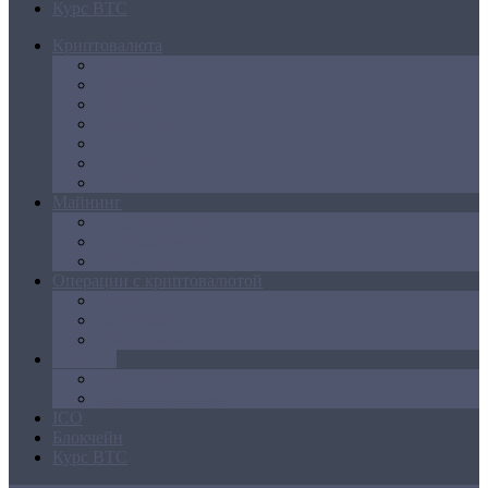
Курс BTC
Криптовалюта
Bitcoin
Ethereum
Litecoin
Namecoin
NXT
Peercoin
Ripple
Майнинг
Создание ферм
GPU майнинг
FPGA, ASIC
Операции с криптовалютой
Биржи
Кошельки
Обменники
Новости
Аналитика
Законодательство
ICO
Блокчейн
Курс BTC