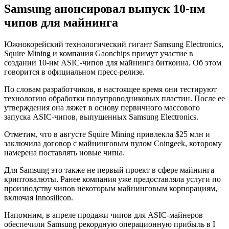
Samsung анонсировал выпуск 10-нм
чипов для майнинга
Южнокорейский технологический гигант Samsung Electronics,
Squire Mining и компания Gaonchips примут участие в
создании 10-нм ASIC-чипов для майнинга биткоина. Об этом
говорится в официальном пресс-релизе.
По словам разработчиков, в настоящее время они тестируют
технологию обработки полупроводниковых пластин. После ее
утверждения она ляжет в основу первичного массового
запуска ASIC-чипов, выпущенных Samsung Electronics.
Отметим, что в августе Squire Mining привлекла $25 млн и
заключила договор с майнинговым пулом Coingeek, которому
намерена поставлять новые чипы.
Для Samsung это также не первый проект в сфере майнинга
криптовалюты. Ранее компания уже предоставляла услуги по
производству чипов некоторым майнинговым корпорациям,
включая Innosilicon.
Напомним, в апреле продажи чипов для ASIC-майнеров
обеспечили Samsung рекордную операционную прибыль в I