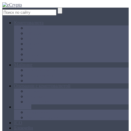
Криптовалюта
Bitcoin
Ethereum
Litecoin
Namecoin
NXT
Peercoin
Ripple
Майнинг
Создание ферм
GPU майнинг
FPGA, ASIC
Операции с криптовалютой
Биржи
Кошельки
Обменники
Новости
Аналитика
Законодательство
ICO
Блокчейн