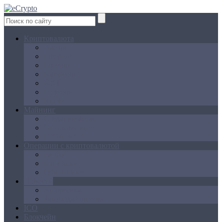
Криптовалюта
Bitcoin
Ethereum
Litecoin
Namecoin
NXT
Peercoin
Ripple
Майнинг
Создание ферм
GPU майнинг
FPGA, ASIC
Операции с криптовалютой
Биржи
Кошельки
Обменники
Новости
Аналитика
Законодательство
ICO
Блокчейн