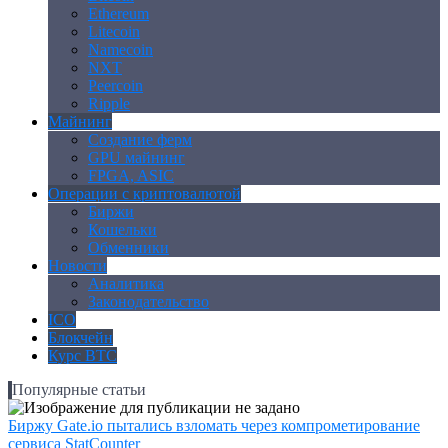
Ethereum
Litecoin
Namecoin
NXT
Peercoin
Ripple
Майнинг
Создание ферм
GPU майнинг
FPGA, ASIC
Операции с криптовалютой
Биржи
Кошельки
Обменники
Новости
Аналитика
Законодательство
ICO
Блокчейн
Курс BTC
Популярные статьи
Биржу Gate.io пытались взломать через компрометирование
сервиса StatCounter