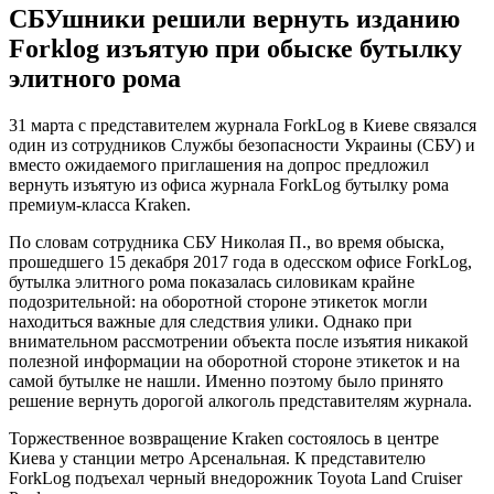
СБУшники решили вернуть изданию
Forklog изъятую при обыске бутылку
элитного рома
31 марта с представителем журнала ForkLog в Киеве связался
один из сотрудников Службы безопасности Украины (СБУ) и
вместо ожидаемого приглашения на допрос предложил
вернуть изъятую из офиса журнала ForkLog бутылку рома
премиум-класса Kraken.
По словам сотрудника СБУ Николая П., во время обыска,
прошедшего 15 декабря 2017 года в одесском офисе ForkLog,
бутылка элитного рома показалась силовикам крайне
подозрительной: на оборотной стороне этикеток могли
находиться важные для следствия улики. Однако при
внимательном рассмотрении объекта после изъятия никакой
полезной информации на оборотной стороне этикеток и на
самой бутылке не нашли. Именно поэтому было принято
решение вернуть дорогой алкоголь представителям журнала.
Торжественное возвращение Kraken состоялось в центре
Киева у станции метро Арсенальная. К представителю
ForkLog подъехал черный внедорожник Toyota Land Cruiser