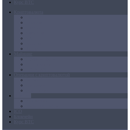
Курс BTC
Криптовалюта
Bitcoin
Ethereum
Litecoin
Namecoin
NXT
Peercoin
Ripple
Майнинг
Создание ферм
GPU майнинг
FPGA, ASIC
Операции с криптовалютой
Биржи
Кошельки
Обменники
Новости
Аналитика
Законодательство
ICO
Блокчейн
Курс BTC