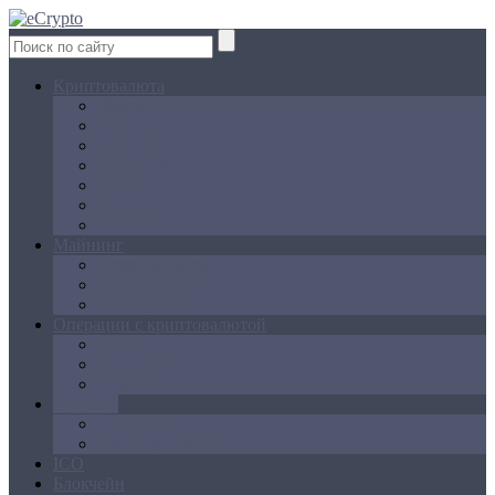
Криптовалюта
Bitcoin
Ethereum
Litecoin
Namecoin
NXT
Peercoin
Ripple
Майнинг
Создание ферм
GPU майнинг
FPGA, ASIC
Операции с криптовалютой
Биржи
Кошельки
Обменники
Новости
Аналитика
Законодательство
ICO
Блокчейн