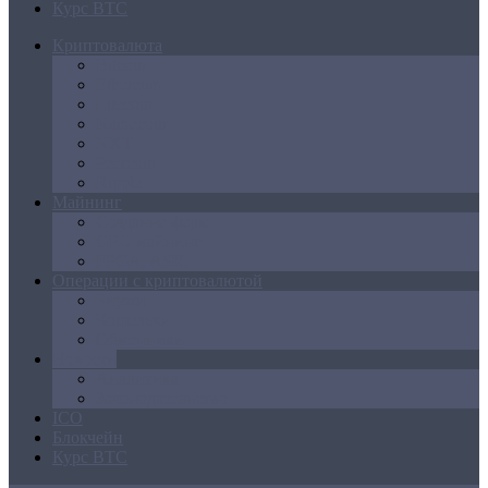
Курс BTC
Криптовалюта
Bitcoin
Ethereum
Litecoin
Namecoin
NXT
Peercoin
Ripple
Майнинг
Создание ферм
GPU майнинг
FPGA, ASIC
Операции с криптовалютой
Биржи
Кошельки
Обменники
Новости
Аналитика
Законодательство
ICO
Блокчейн
Курс BTC