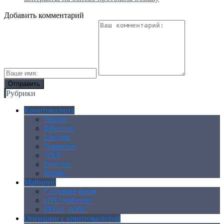
Добавить комментарий
Рубрики
Криптовалюта
Bitcoin
Ethereum
Litecoin
Namecoin
NXT
Peercoin
Ripple
Майнинг
Создание ферм
GPU майнинг
FPGA, ASIC
Операции с криптовалютой