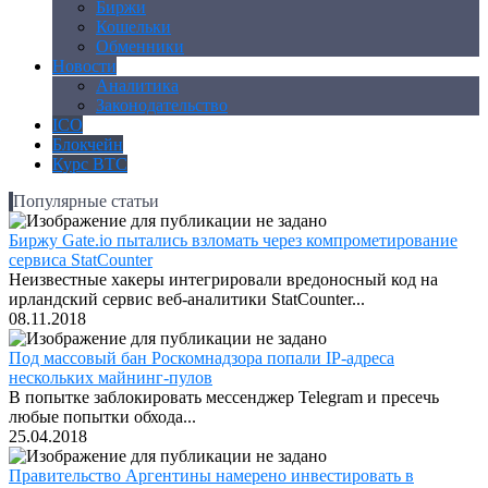
Биржи
Кошельки
Обменники
Новости
Аналитика
Законодательство
ICO
Блокчейн
Курс BTC
Популярные статьи
Биржу Gate.io пытались взломать через компрометирование
сервиса StatCounter
Неизвестные хакеры интегрировали вредоносный код на
ирландский сервис веб-аналитики StatCounter...
08.11.2018
Под массовый бан Роскомнадзора попали IP-адреса
нескольких майнинг-пулов
В попытке заблокировать мессенджер Telegram и пресечь
любые попытки обхода...
25.04.2018
Правительство Аргентины намерено инвестировать в