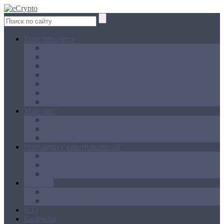
Криптовалюта
Bitcoin
Ethereum
Litecoin
Namecoin
NXT
Peercoin
Ripple
Майнинг
Создание ферм
GPU майнинг
FPGA, ASIC
Операции с криптовалютой
Биржи
Кошельки
Обменники
Новости
Аналитика
Законодательство
ICO
Блокчейн