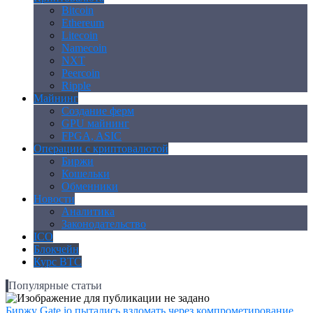
Bitcoin
Ethereum
Litecoin
Namecoin
NXT
Peercoin
Ripple
Майнинг
Создание ферм
GPU майнинг
FPGA, ASIC
Операции с криптовалютой
Биржи
Кошельки
Обменники
Новости
Аналитика
Законодательство
ICO
Блокчейн
Курс BTC
Популярные статьи
Биржу Gate.io пытались взломать через компрометирование