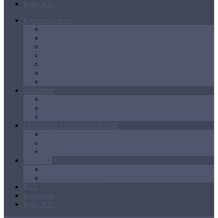
Курс BTC
Криптовалюта
Bitcoin
Ethereum
Litecoin
Namecoin
NXT
Peercoin
Ripple
Майнинг
Создание ферм
GPU майнинг
FPGA, ASIC
Операции с криптовалютой
Биржи
Кошельки
Обменники
Новости
Аналитика
Законодательство
ICO
Блокчейн
Курс BTC