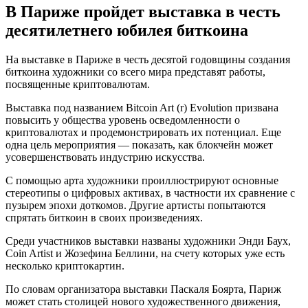
В Париже пройдет выставка в честь
десятилетнего юбилея биткоина
На выставке в Париже в честь десятой годовщины создания
биткоина художники со всего мира представят работы,
посвященные криптовалютам.
Выставка под названием Bitcoin Art (r) Evolution призвана
повысить у общества уровень осведомленности о
криптовалютах и продемонстрировать их потенциал. Еще
одна цель мероприятия — показать, как блокчейн может
усовершенствовать индустрию искусства.
С помощью арта художники проиллюстрируют основные
стереотипы о цифровых активах, в частности их сравнение с
пузырем эпохи доткомов. Другие артисты попытаются
спрятать биткоин в своих произведениях.
Среди участников выставки названы художники Энди Баух,
Coin Artist и Жозефина Беллини, на счету которых уже есть
несколько криптокартин.
По словам организатора выставки Паскаля Боярта, Париж
может стать столицей нового художественного движения,