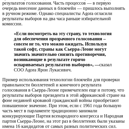
результатов голосования. Часть процессов — в первую
очередь внесение данных в блокчейн — пришлось выполнять
в ручном режиме. Однако специалисты Agora огласили
результаты выборов на два часа раньше избирательной
комиссии.
«Если посмотреть на эту страну, то технология
для обеспечения прозрачного голосования –
совсем не то, что можно ожидать. Используя
такой софт, страны как Сьерра-Леоне могут
значить значительно снизить противоречия,
возникающие в результате горячо
оспариваемых результатов выборов», —
сказал
COO Agora Ярон Лукасивич.
Пример использования технологии блокчейн для проверки
правильности бюллетеней и конечного результата
голосования в Сьерра-Леоне примечателен еще и потому, что
результаты выборов президента в этой африканской стране на
фоне недавней кровавой гражданской войны приобретают
повышенное значение. При этом, если с 1961 года большую
часть мест в парламенте традиционно занимали
конкурирующие Партия всенародного конгресса и Народная
партия Сьерра-Леоне, на этот раз в бюллетенях были указаны
имена 16 кандидатов от самых разных политических сил.