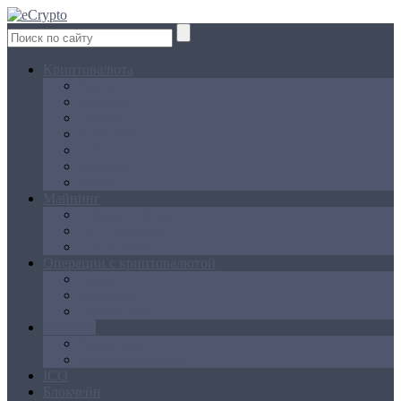
Криптовалюта
Bitcoin
Ethereum
Litecoin
Namecoin
NXT
Peercoin
Ripple
Майнинг
Создание ферм
GPU майнинг
FPGA, ASIC
Операции с криптовалютой
Биржи
Кошельки
Обменники
Новости
Аналитика
Законодательство
ICO
Блокчейн