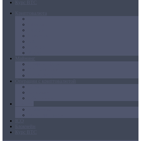
Курс BTC
Криптовалюта
Bitcoin
Ethereum
Litecoin
Namecoin
NXT
Peercoin
Ripple
Майнинг
Создание ферм
GPU майнинг
FPGA, ASIC
Операции с криптовалютой
Биржи
Кошельки
Обменники
Новости
Аналитика
Законодательство
ICO
Блокчейн
Курс BTC