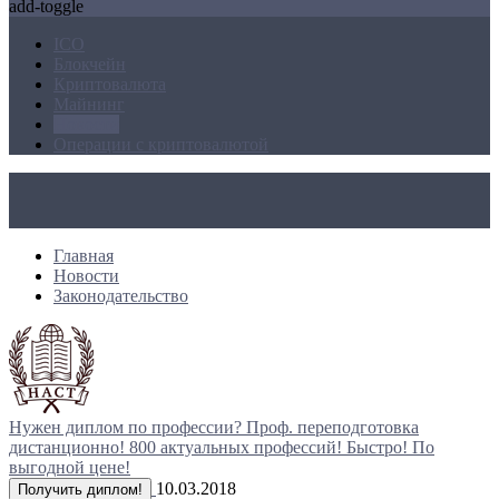
add-toggle
ICO
Блокчейн
Криптовалюта
Майнинг
Новости
Операции с криптовалютой
Главная
Новости
Законодательство
Нужен диплом по профессии?
Проф. переподготовка
дистанционно!
800 актуальных профессий!
Быстро! По
выгодной цене!
10.03.2018
Получить диплом!