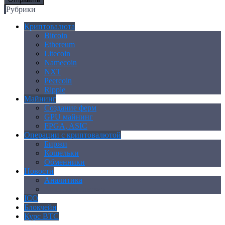
Рубрики
Криптовалюта
Bitcoin
Ethereum
Litecoin
Namecoin
NXT
Peercoin
Ripple
Майнинг
Создание ферм
GPU майнинг
FPGA, ASIC
Операции с криптовалютой
Биржи
Кошельки
Обменники
Новости
Аналитика
Законодательство
ICO
Блокчейн
Курс BTC