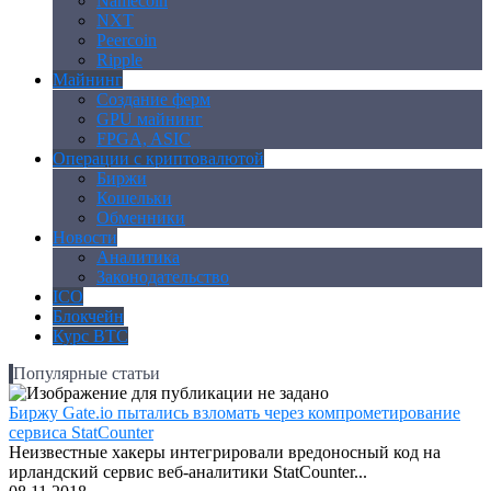
Namecoin
NXT
Peercoin
Ripple
Майнинг
Создание ферм
GPU майнинг
FPGA, ASIC
Операции с криптовалютой
Биржи
Кошельки
Обменники
Новости
Аналитика
Законодательство
ICO
Блокчейн
Курс BTC
Популярные статьи
Биржу Gate.io пытались взломать через компрометирование
сервиса StatCounter
Неизвестные хакеры интегрировали вредоносный код на
ирландский сервис веб-аналитики StatCounter...