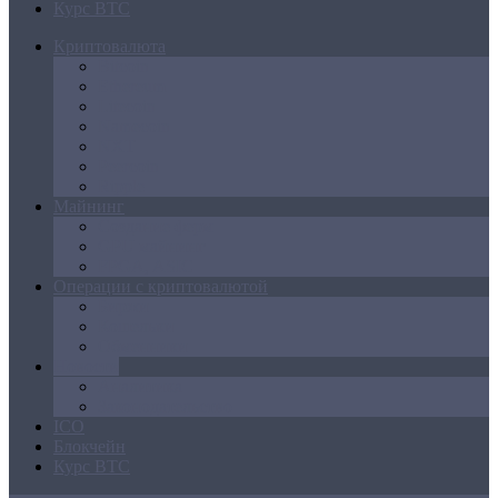
Курс BTC
Криптовалюта
Bitcoin
Ethereum
Litecoin
Namecoin
NXT
Peercoin
Ripple
Майнинг
Создание ферм
GPU майнинг
FPGA, ASIC
Операции с криптовалютой
Биржи
Кошельки
Обменники
Новости
Аналитика
Законодательство
ICO
Блокчейн
Курс BTC