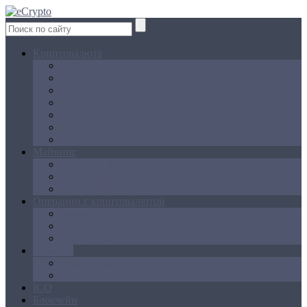
Криптовалюта
Bitcoin
Ethereum
Litecoin
Namecoin
NXT
Peercoin
Ripple
Майнинг
Создание ферм
GPU майнинг
FPGA, ASIC
Операции с криптовалютой
Биржи
Кошельки
Обменники
Новости
Аналитика
Законодательство
ICO
Блокчейн