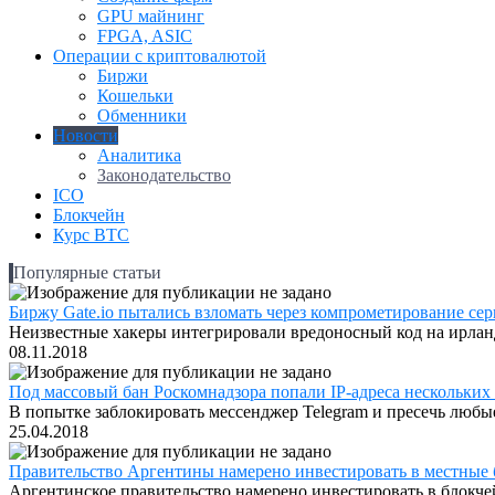
GPU майнинг
FPGA, ASIC
Операции с криптовалютой
Биржи
Кошельки
Обменники
Новости
Аналитика
Законодательство
ICO
Блокчейн
Курс BTC
Популярные статьи
Биржу Gate.io пытались взломать через компрометирование серв
Неизвестные хакеры интегрировали вредоносный код на ирландс
08.11.2018
Под массовый бан Роскомнадзора попали IP-адреса нескольких
В попытке заблокировать мессенджер Telegram и пресечь любые
25.04.2018
Правительство Аргентины намерено инвестировать в местные 
Аргентинское правительство намерено инвестировать в блокчей