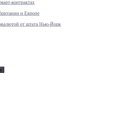
смарт-контрактах
британии и Европе
товалютой от штата Нью-Йорк