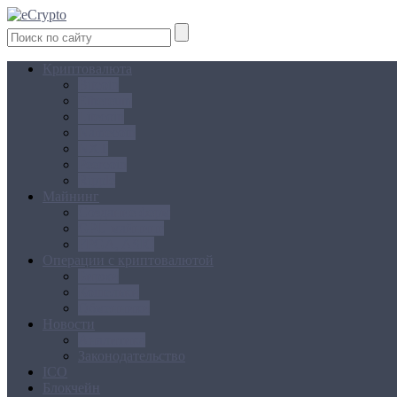
Криптовалюта
Bitcoin
Ethereum
Litecoin
Namecoin
NXT
Peercoin
Ripple
Майнинг
Создание ферм
GPU майнинг
FPGA, ASIC
Операции с криптовалютой
Биржи
Кошельки
Обменники
Новости
Аналитика
Законодательство
ICO
Блокчейн