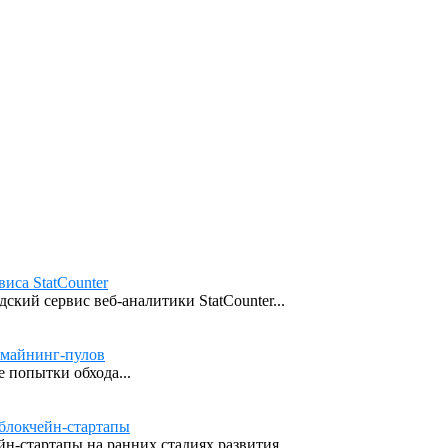
иса StatCounter
кий сервис веб-аналитики StatCounter...
 майнинг-пулов
 попытки обхода...
блокчейн-стартапы
н-стартапы на ранних стадиях развития,...