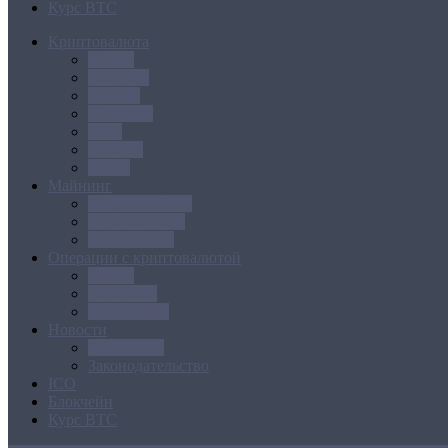
Курс BTC
Криптовалюта
Bitcoin
Ethereum
Litecoin
Namecoin
NXT
Peercoin
Ripple
Майнинг
Создание ферм
GPU майнинг
FPGA, ASIC
Операции с криптовалютой
Биржи
Кошельки
Обменники
Новости
Аналитика
Законодательство
ICO
Блокчейн
Курс BTC