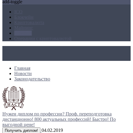
add-toggle
ICO
Блокчейн
Криптовалюта
Майнинг
Новости
Операции с криптовалютой
Главная
Новости
Законодательство
Нужен диплом по профессии?
Проф. переподготовка
дистанционно!
800 актуальных профессий!
Быстро! По
выгодной цене!
04.02.2019
Получить диплом!