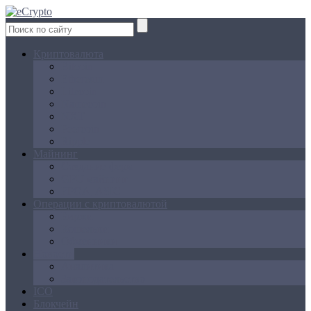
Криптовалюта
Bitcoin
Ethereum
Litecoin
Namecoin
NXT
Peercoin
Ripple
Майнинг
Создание ферм
GPU майнинг
FPGA, ASIC
Операции с криптовалютой
Биржи
Кошельки
Обменники
Новости
Аналитика
Законодательство
ICO
Блокчейн