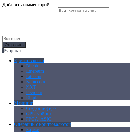
Добавить комментарий
Рубрики
Криптовалюта
Bitcoin
Ethereum
Litecoin
Namecoin
NXT
Peercoin
Ripple
Майнинг
Создание ферм
GPU майнинг
FPGA, ASIC
Операции с криптовалютой
Биржи