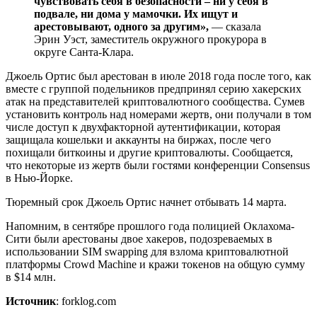
чувствовать себя в безопасности – ни у себя в
подвале, ни дома у мамочки. Их ищут и
арестовывают, одного за другим»,
— сказала
Эрин Уэст, заместитель окружного прокурора в
округе Санта-Клара.
Джоель Ортис был арестован в июле 2018 года после того, как
вместе с группой подельников предпринял серию хакерских
атак на представителей криптовалютного сообщества. Сумев
установить контроль над номерами жертв, они получали в том
числе доступ к двухфакторной аутентификации, которая
защищала кошельки и аккаунты на биржах, после чего
похищали биткоины и другие криптовалюты. Сообщается,
что некоторые из жертв были гостями конференции Consensus
в Нью-Йорке.
Тюремный срок Джоель Ортис начнет отбывать 14 марта.
Напомним, в сентябре прошлого года полицией Оклахома-
Сити были арестованы двое хакеров, подозреваемых в
использовании SIM swapping для взлома криптовалютной
платформы Crowd Machine и кражи токенов на общую сумму
в $14 млн.
Источник
: forklog.com