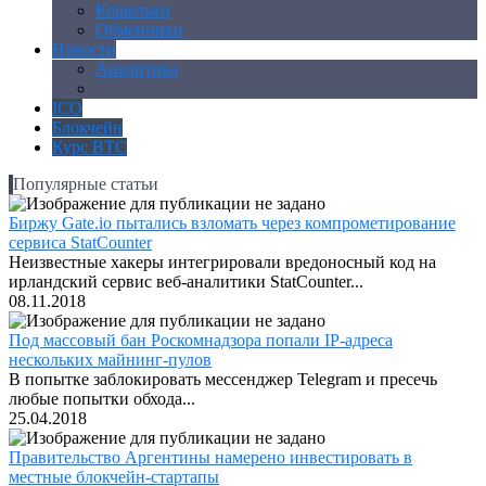
Кошельки
Обменники
Новости
Аналитика
Законодательство
ICO
Блокчейн
Курс BTC
Популярные статьи
Биржу Gate.io пытались взломать через компрометирование
сервиса StatCounter
Неизвестные хакеры интегрировали вредоносный код на
ирландский сервис веб-аналитики StatCounter...
08.11.2018
Под массовый бан Роскомнадзора попали IP-адреса
нескольких майнинг-пулов
В попытке заблокировать мессенджер Telegram и пресечь
любые попытки обхода...
25.04.2018
Правительство Аргентины намерено инвестировать в
местные блокчейн-стартапы