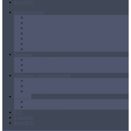
Курс BTC
Криптовалюта
Bitcoin
Ethereum
Litecoin
Namecoin
NXT
Peercoin
Ripple
Майнинг
Создание ферм
GPU майнинг
FPGA, ASIC
Операции с криптовалютой
Биржи
Кошельки
Обменники
Новости
Аналитика
Законодательство
ICO
Блокчейн
Курс BTC