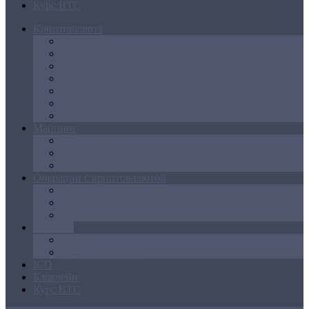
Курс BTC
Криптовалюта
Bitcoin
Ethereum
Litecoin
Namecoin
NXT
Peercoin
Ripple
Майнинг
Создание ферм
GPU майнинг
FPGA, ASIC
Операции с криптовалютой
Биржи
Кошельки
Обменники
Новости
Аналитика
Законодательство
ICO
Блокчейн
Курс BTC