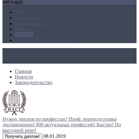
add-toggle
ICO
Блокчейн
Криптовалюта
Майнинг
Новости
Операции с криптовалютой
Главная
Новости
Законодательство
Нужен диплом по профессии?
Проф. переподготовка
дистанционно!
800 актуальных профессий!
Быстро! По
выгодной цене!
08.01.2019
Получить диплом!