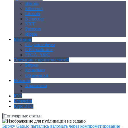
Bitcoin
Ethereum
Litecoin
Namecoin
NXT
Peercoin
Ripple
Майнинг
Создание ферм
GPU майнинг
FPGA, ASIC
Операции с криптовалютой
Биржи
Кошельки
Обменники
Новости
Аналитика
Законодательство
ICO
Блокчейн
Курс BTC
Популярные статьи
Биржу Gate.io пытались взломать через компрометирование