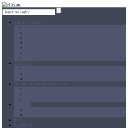
Криптовалюта
Bitcoin
Ethereum
Litecoin
Namecoin
NXT
Peercoin
Ripple
Майнинг
Создание ферм
GPU майнинг
FPGA, ASIC
Операции с криптовалютой
Биржи
Кошельки
Обменники
Новости
Аналитика
Законодательство
ICO
Блокчейн